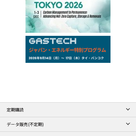
97,000
0
Gasoline/Sep
105,000
0
Kerosene/Sep
Exchange Rate
/16:00/JST
159.64
-0.85
TTS
158.35
0.17
Inter Bank
NYMEX close
/06 Aug 2026
77.29
2.07
WTI/Sep
2.9385
0.0997
RBOB/Sep
3.8820
0.0858
No.2/Sep
2.640
-0.048
Natural Gas/Sep
ICE close
/06 Aug 2026
82.49
3.04
Brent/Oct
定期購読
1,172.75
2.50
Gasoil/Aug
55.769
3.365
TTF/Sep
データ販売(不定期)
TOCOM close
/07 Aug 2026