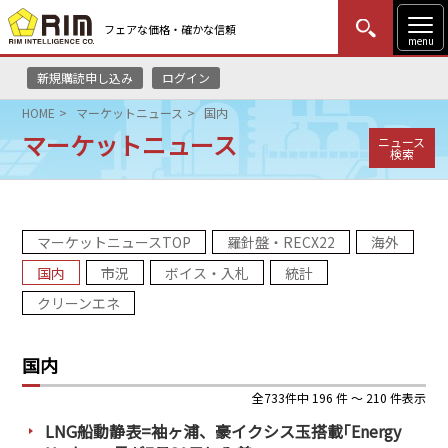
フェアな価格・確かな信頼
menu
新規購読申し込み
ログイン
MENU
更新
はじめての方
ログイン
HOME
マーケットニュース
国内
マーケットニュース
ニュース
HOME
検索
マーケットニュース
マーケットニュースTOP
羅針盤・RECX22
海外
リムレポート
国内
市況
ボイス・入札
統計
メソドロジー
クリーンエネ
研修・セミナー
国内
コンサルティング
全733件中 196 件 ～ 210 件表示
LNG船動静表=袖ヶ浦、豪イクシス玉搭載｢Energy