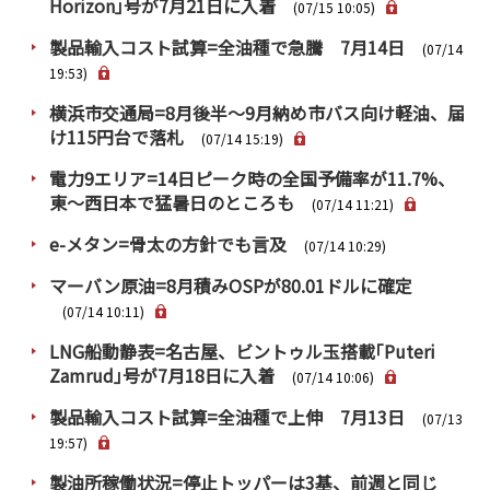
Horizon｣号が7月21日に入着
PRA原則
(07/15 10:05)
製品輸入コスト試算=全油種で急騰 7月14日
(07/14
Q & A
English Website
19:53)
会社概要
瑞姆亜太能源諮問(北京)
横浜市交通局=8月後半～9月納め市バス向け軽油、届
お問い合わせ
Rim Energy Media(韓国語)
け115円台で落札
(07/14 15:19)
年間休刊日
電力9エリア=14日ピーク時の全国予備率が11.7%、
サイトマップ
東～西日本で猛暑日のところも
(07/14 11:21)
採用情報
e-メタン=骨太の方針でも言及
(07/14 10:29)
マーバン原油=8月積みOSPが80.01ドルに確定
(07/14 10:11)
LNG船動静表=名古屋、ビントゥル玉搭載｢Puteri
Zamrud｣号が7月18日に入着
(07/14 10:06)
製品輸入コスト試算=全油種で上伸 7月13日
(07/13
19:57)
製油所稼働状況=停止トッパーは3基、前週と同じ