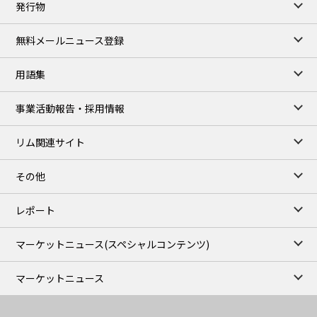
発行物
99,000
0
Gasoline/Sep
106,000
0
Kerosene/Sep
無料メールニュース登録
105,400
500
Gasoil/Sep
77,870
1,370
ME Crude/Aug
用語集
Chukyo close
/07 Aug 2026
97,000
0
事業活動報告・採用情報
Gasoline/Sep
105,000
0
Kerosene/Sep
リム関連サイト
JEPX
/08 Aug 2026
19.06
-4.02
DA-24/Index.
その他
18.75
-6.20
DA-DT/Index.
15.22
-8.48
DA-PT/Index.
レポート
TOCOM Electricity
/16:05/JST
マーケットニュース
(スペシャルコンテンツ)
21.48
-0.27
East Area Baseload/Aug
18.81
-0.40
West Area Baseload/Aug
マーケットニュース
26.87
-0.27
East Area Peakload/Aug
24.89
-0.21
West Area Peakload/Aug