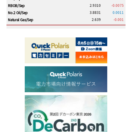
2.9310
-0.0075
RBOB/Sep
3.8831
0.0011
No.2 Oil/Sep
2.639
-0.001
Natural Gas/Sep
ICE electronic
/19:00/JST
82.31
-0.18
Brent/Oct
1,191.25
18.50
Gasoil/Aug
56.070
0.301
TTF/Sep
Dubai Swap
/17:30/JST
77.75
0.32
Dubai Swap/Aug
TOCOM
/16:05/JST
99,000
0
Gasoline/Sep
106,000
0
Kerosene/Sep
105,400
500
Gasoil/Sep
77,870
1,370
ME Crude/Aug
Chukyo
/16:05/JST