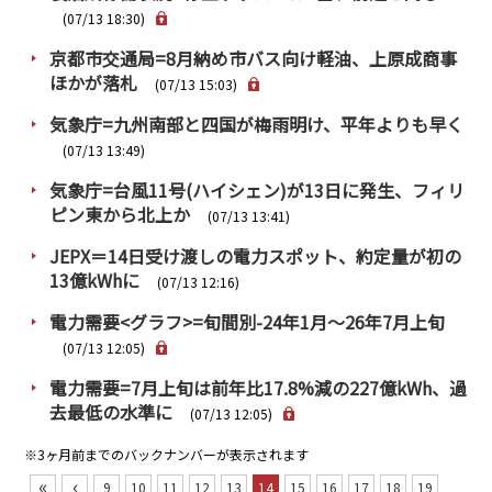
(07/13 18:30)
京都市交通局=8月納め市バス向け軽油、上原成商事
ほかが落札
(07/13 15:03)
気象庁=九州南部と四国が梅雨明け、平年よりも早く
(07/13 13:49)
気象庁=台風11号(ハイシェン)が13日に発生、フィリ
ピン東から北上か
(07/13 13:41)
JEPX＝14日受け渡しの電力スポット、約定量が初の
13億kWhに
(07/13 12:16)
電力需要<グラフ>=旬間別-24年1月～26年7月上旬
(07/13 12:05)
電力需要=7月上旬は前年比17.8%減の227億kWh、過
去最低の水準に
(07/13 12:05)
※3ヶ月前までのバックナンバーが表示されます
«
‹
9
10
11
12
13
14
15
16
17
18
19