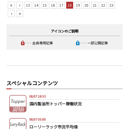
«
‹
13
14
15
16
17
18
19
20
21
22
23
›
»
アイコンのご説明
‥‥ 会員専用記事
‥‥ 一部公開記事
スペシャルコンテンツ
08/07 18:53
国内製油所トッパー稼働状況
08/07 05:00
ローリーラック市況平均値