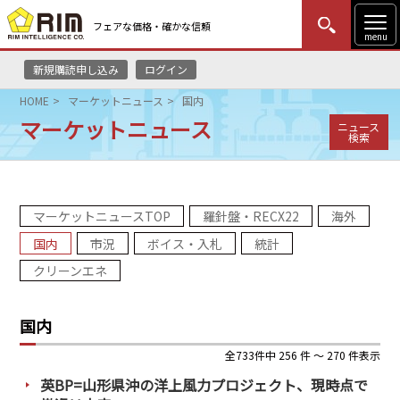
フェアな価格・確かな信頼
menu
新規購読申し込み
ログイン
MENU
更新
はじめての方
ログイン
HOME
マーケットニュース
国内
マーケットニュース
ニュース
HOME
検索
マーケットニュース
マーケットニュースTOP
羅針盤・RECX22
海外
リムレポート
国内
市況
ボイス・入札
統計
メソドロジー
クリーンエネ
研修・セミナー
国内
コンサルティング
全733件中 256 件 ～ 270 件表示
英BP=山形県沖の洋上風力プロジェクト、現時点で