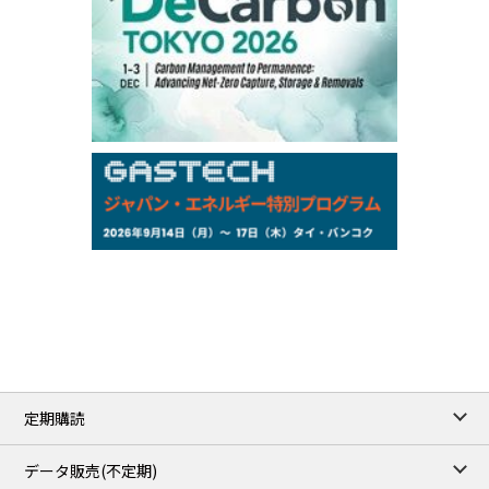
Chukyo
/16:05/JST
97,000
0
Gasoline/Sep
105,000
0
Kerosene/Sep
Exchange Rate
/16:00/JST
159.64
-0.85
TTS
158.35
0.17
Inter Bank
NYMEX close
/06 Aug 2026
77.29
2.07
WTI/Sep
2.9385
0.0997
RBOB/Sep
3.8820
0.0858
No.2/Sep
2.640
-0.048
Natural Gas/Sep
ICE close
/06 Aug 2026
82.49
3.04
Brent/Oct
定期購読
1,172.75
2.50
Gasoil/Aug
55.769
3.365
TTF/Sep
データ販売(不定期)
/07 Aug 2026