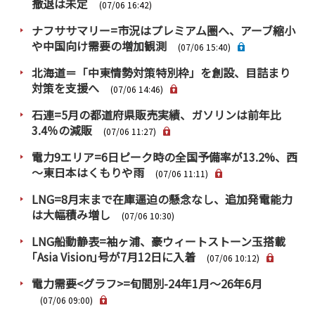
撤退は未定
PRA原則
(07/06 16:42)
ナフササマリー=市況はプレミアム圏へ、アーブ縮小
Q & A
English Website
や中国向け需要の増加観測
(07/06 15:40)
会社概要
瑞姆亜太能源諮問(北京)
北海道＝「中東情勢対策特別枠」を創設、目詰まり
お問い合わせ
Rim Energy Media(韓国語)
対策を支援へ
(07/06 14:46)
年間休刊日
石連=5月の都道府県販売実績、ガソリンは前年比
サイトマップ
3.4％の減販
(07/06 11:27)
採用情報
電力9エリア=6日ピーク時の全国予備率が13.2%、西
～東日本はくもりや雨
(07/06 11:11)
LNG=8月末まで在庫逼迫の懸念なし、追加発電能力
は大幅積み増し
(07/06 10:30)
LNG船動静表=袖ヶ浦、豪ウィートストーン玉搭載
｢Asia Vision｣号が7月12日に入着
(07/06 10:12)
電力需要<グラフ>=旬間別-24年1月～26年6月
(07/06 09:00)