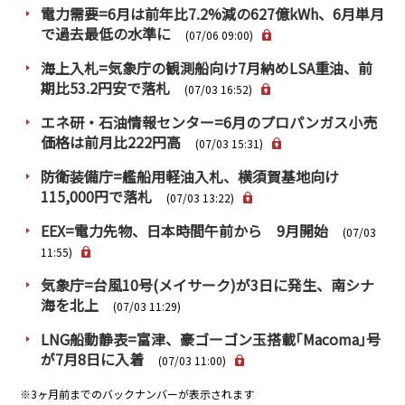
電力需要=6月は前年比7.2%減の627億kWh、6月単月
で過去最低の水準に
(07/06 09:00)
海上入札=気象庁の観測船向け7月納めLSA重油、前
期比53.2円安で落札
(07/03 16:52)
エネ研・石油情報センター=6月のプロパンガス小売
価格は前月比222円高
(07/03 15:31)
防衛装備庁=艦船用軽油入札、横須賀基地向け
115,000円で落札
(07/03 13:22)
EEX=電力先物、日本時間午前から 9月開始
(07/03
11:55)
気象庁=台風10号(メイサーク)が3日に発生、南シナ
海を北上
(07/03 11:29)
LNG船動静表=富津、豪ゴーゴン玉搭載｢Macoma｣号
が7月8日に入着
(07/03 11:00)
※3ヶ月前までのバックナンバーが表示されます