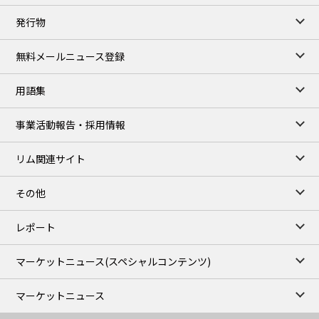
TOCOM close
発行物
99,000
0
Gasoline/Sep
106,000
0
Kerosene/Sep
無料メールニュース登録
105,400
500
Gasoil/Sep
77,870
1,370
ME Crude/Aug
用語集
Chukyo close
/07 Aug 2026
97,000
0
事業活動報告・採用情報
Gasoline/Sep
105,000
0
Kerosene/Sep
リム関連サイト
JEPX
/08 Aug 2026
19.06
-4.02
DA-24/Index.
その他
18.75
-6.20
DA-DT/Index.
15.22
-8.48
DA-PT/Index.
レポート
TOCOM Electricity
/16:05/JST
マーケットニュース
(スペシャルコンテンツ)
21.48
-0.27
East Area Baseload/Aug
18.81
-0.40
West Area Baseload/Aug
マーケットニュース
26.87
-0.27
East Area Peakload/Aug