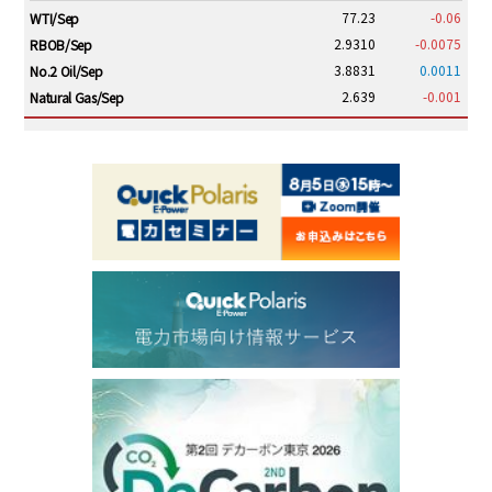
77.23
-0.06
WTI/Sep
2.9310
-0.0075
RBOB/Sep
3.8831
0.0011
No.2 Oil/Sep
2.639
-0.001
Natural Gas/Sep
ICE electronic
/19:00/JST
82.31
-0.18
Brent/Oct
1,191.25
18.50
Gasoil/Aug
56.070
0.301
TTF/Sep
Dubai Swap
/17:30/JST
77.75
0.32
Dubai Swap/Aug
TOCOM
/16:05/JST
99,000
0
Gasoline/Sep
106,000
0
Kerosene/Sep
105,400
500
Gasoil/Sep
77,870
1,370
ME Crude/Aug