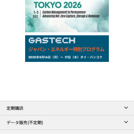
97,000
0
Gasoline/Sep
105,000
0
Kerosene/Sep
Exchange Rate
/16:00/JST
159.64
-0.85
TTS
158.35
0.17
Inter Bank
NYMEX close
/06 Aug 2026
77.29
2.07
WTI/Sep
2.9385
0.0997
RBOB/Sep
3.8820
0.0858
No.2/Sep
2.640
-0.048
Natural Gas/Sep
ICE close
/06 Aug 2026
82.49
3.04
Brent/Oct
定期購読
1,172.75
2.50
Gasoil/Aug
55.769
3.365
TTF/Sep
データ販売(不定期)
TOCOM close
/07 Aug 2026