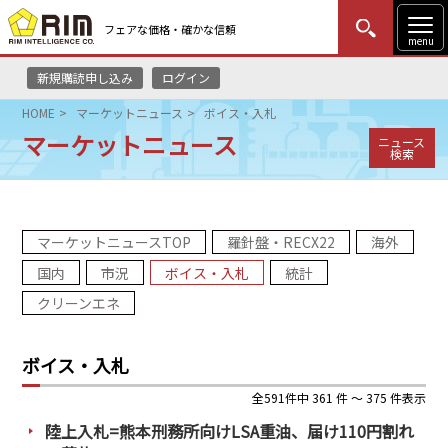
フェアな価格・確かな信頼
menu
新規購読申し込み
ログイン
MENU
更新
はじめての方
ログイン
HOME
マーケットニュース
ボイス・入札
マーケットニュース
ニュース
HOME
検索
マーケットニュース
マーケットニュースTOP
羅針盤・RECX22
海外
リムレポート
国内
市況
ボイス・入札
統計
メソドロジー
クリーンエネ
研修・セミナー
ボイス・入札
コンサルティング
全591件中 361 件 ～ 375 件表示
陸上入札=熊本刑務所向けLSA重油、届け110円割れ