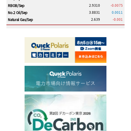
2.9310
-0.0075
RBOB/Sep
3.8831
0.0011
No.2 Oil/Sep
2.639
-0.001
Natural Gas/Sep
ICE electronic
/19:00/JST
82.31
-0.18
Brent/Oct
1,191.25
18.50
Gasoil/Aug
56.070
0.301
TTF/Sep
Dubai Swap
/17:30/JST
77.75
0.32
Dubai Swap/Aug
TOCOM
/16:05/JST
99,000
0
Gasoline/Sep
106,000
0
Kerosene/Sep
105,400
500
Gasoil/Sep
77,870
1,370
ME Crude/Aug
Chukyo
/16:05/JST