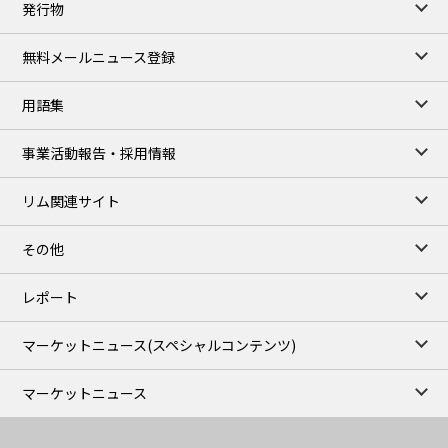
発行物
99,000
0
Gasoline/Sep
106,000
0
Kerosene/Sep
無料メールニュース登録
105,400
500
Gasoil/Sep
77,870
1,370
ME Crude/Aug
用語集
Chukyo close
/07 Aug 2026
97,000
0
事業活動報告・採用情報
Gasoline/Sep
105,000
0
Kerosene/Sep
リム関連サイト
JEPX
/08 Aug 2026
19.06
-4.02
DA-24/Index.
その他
18.75
-6.20
DA-DT/Index.
15.22
-8.48
DA-PT/Index.
レポート
TOCOM Electricity
/16:05/JST
マーケットニュース
(スペシャルコンテンツ)
21.48
-0.27
East Area Baseload/Aug
18.81
-0.40
West Area Baseload/Aug
マーケットニュース
26.87
-0.27
East Area Peakload/Aug
24.89
-0.21
West Area Peakload/Aug