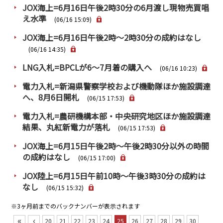
JOX海上=6月16日午後2時30分の6月渡し現物売買唱
え水準
(06/16 15:09)
JOX海上=6月16日午後2時～2時30分の成約はなし
(06/16 14:35)
LNG入札=BPCLが6～7月着の購入へ
(06/16 10:23)
電力入札=新潟県警察学校および機動隊ほか施設調達
へ、8月6日開札
(06/15 17:53)
電力入札=農研機構本部・中央研究地区ほか施設調達
結果、丸紅新電力が落札
(06/15 17:53)
JOX海上=6月15日午後2時～午後2時30分以外の時間
の成約はなし
(06/15 17:00)
JOX陸上=6月15日午前10時～午後3時30分の成約は
なし
(06/15 15:32)
※3ヶ月前までのバックナンバーが表示されます
«
‹
20
21
22
23
24
25
26
27
28
29
30