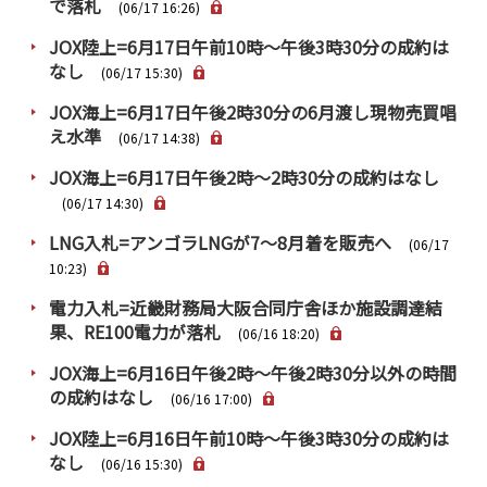
で落札
PRA原則
(06/17 16:26)
JOX陸上=6月17日午前10時～午後3時30分の成約は
Q & A
English Website
なし
(06/17 15:30)
会社概要
瑞姆亜太能源諮問(北京)
JOX海上=6月17日午後2時30分の6月渡し現物売買唱
お問い合わせ
Rim Energy Media(韓国語)
え水準
(06/17 14:38)
年間休刊日
JOX海上=6月17日午後2時～2時30分の成約はなし
サイトマップ
(06/17 14:30)
採用情報
LNG入札=アンゴラLNGが7～8月着を販売へ
(06/17
10:23)
電力入札=近畿財務局大阪合同庁舎ほか施設調達結
果、RE100電力が落札
(06/16 18:20)
JOX海上=6月16日午後2時～午後2時30分以外の時間
の成約はなし
(06/16 17:00)
JOX陸上=6月16日午前10時～午後3時30分の成約は
なし
(06/16 15:30)