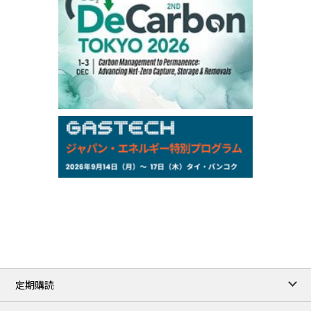
Chukyo
/16:05/JST
97,000
0
Gasoline/Sep
105,000
0
Kerosene/Sep
Exchange Rate
/16:00/JST
159.64
-0.85
TTS
158.35
0.17
Inter Bank
NYMEX close
/06 Aug 2026
77.29
2.07
WTI/Sep
2.9385
0.0997
RBOB/Sep
3.8820
0.0858
No.2/Sep
2.640
-0.048
Natural Gas/Sep
ICE close
/06 Aug 2026
82.49
3.04
Brent/Oct
定期購読
1,172.75
2.50
Gasoil/Aug
55.769
3.365
TTF/Sep