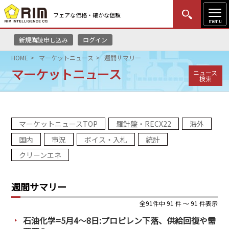
フェアな価格・確かな信頼
menu
新規購読申し込み
ログイン
MENU
更新
はじめての方
ログイン
HOME
マーケットニュース
週間サマリー
マーケットニュース
ニュース
HOME
検索
マーケットニュース
マーケットニュースTOP
羅針盤・RECX22
海外
リムレポート
国内
市況
ボイス・入札
統計
メソドロジー
クリーンエネ
研修・セミナー
週間サマリー
コンサルティング
全91件中 91 件 ～ 91 件表示
石油化学=5月4～8日:プロピレン下落、供給回復や需