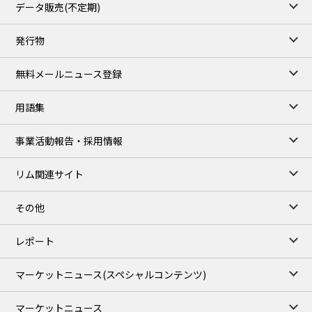
データ販売(不定期)
TOCOM close
/07 Aug 2026
発行物
99,000
0
Gasoline/Sep
106,000
0
Kerosene/Sep
無料メールニュース登録
105,400
500
Gasoil/Sep
77,870
1,370
ME Crude/Aug
用語集
Chukyo close
/07 Aug 2026
97,000
0
事業活動報告・採用情報
Gasoline/Sep
105,000
0
Kerosene/Sep
リム関連サイト
JEPX
/08 Aug 2026
19.06
-4.02
DA-24/Index.
その他
18.75
-6.20
DA-DT/Index.
15.22
-8.48
DA-PT/Index.
レポート
TOCOM Electricity
/16:05/JST
マーケットニュース
(スペシャルコンテンツ)
21.48
-0.27
East Area Baseload/Aug
18.81
-0.40
West Area Baseload/Aug
マーケットニュース