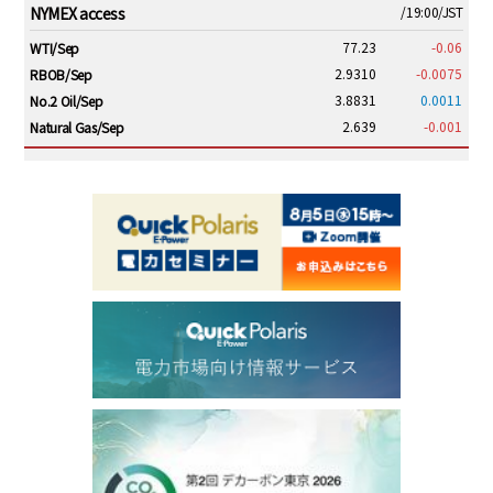
NYMEX access
/19:00/JST
77.23
-0.06
WTI/Sep
2.9310
-0.0075
RBOB/Sep
3.8831
0.0011
No.2 Oil/Sep
2.639
-0.001
Natural Gas/Sep
ICE electronic
/19:00/JST
82.31
-0.18
Brent/Oct
1,191.25
18.50
Gasoil/Aug
56.070
0.301
TTF/Sep
Dubai Swap
/17:30/JST
77.75
0.32
Dubai Swap/Aug
TOCOM
/16:05/JST
99,000
0
Gasoline/Sep
106,000
0
Kerosene/Sep
105,400
500
Gasoil/Sep
77,870
1,370
ME Crude/Aug