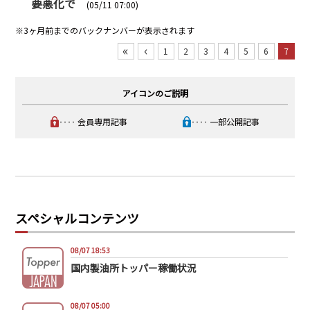
要悪化で
PRA原則
(05/11 07:00)
※3ヶ月前までのバックナンバーが表示されます
Q & A
English Website
«
‹
1
2
3
4
5
6
7
会社概要
瑞姆亜太能源諮問(北京)
お問い合わせ
Rim Energy Media(韓国語)
アイコンのご説明
年間休刊日
サイトマップ
‥‥ 会員専用記事
‥‥ 一部公開記事
採用情報
スペシャルコンテンツ
08/07 18:53
国内製油所トッパー稼働状況
08/07 05:00