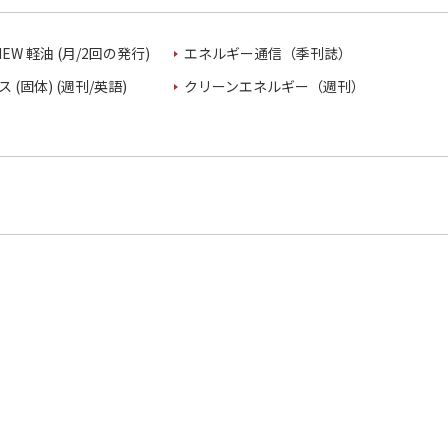
VIEW 軽油 (月/2回の発行)
エネルギー通信（季刊誌）
 (固体) (週刊/英語)
クリーンエネルギー（週刊）