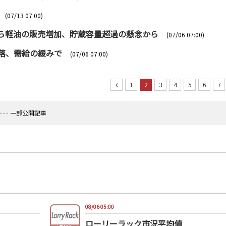
(07/13 07:00)
本から軽油の販売増加、貯蔵容量超過の懸念から
(07/06 07:00)
続落、需給の緩みで
(07/06 07:00)
‹
1
2
3
4
5
6
7
‥‥ 一部公開記事
08/06 05:00
ローリーラック市況平均値