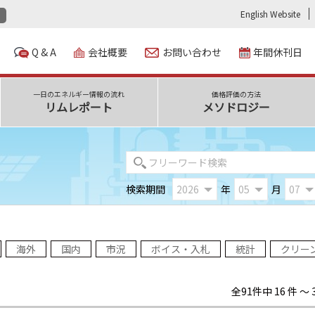
English Website
Q & A
会社概要
お問い合わせ
年間休刊日
一日のエネルギー情報の流れ
価格評価の方法
リムレポート
メソドロジー
検索期間
年
月
海外
国内
市況
ボイス・入札
統計
クリー
全91件中 16 件 ～