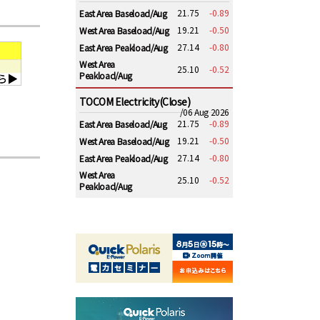
21.75
-0.89
East Area Baseload/Aug
19.21
-0.50
West Area Baseload/Aug
27.14
-0.80
East Area Peakload/Aug
West Area
25.10
-0.52
Peakload/Aug
TOCOM Electricity(Close)
/06 Aug 2026
21.75
-0.89
East Area Baseload/Aug
19.21
-0.50
West Area Baseload/Aug
27.14
-0.80
East Area Peakload/Aug
West Area
25.10
-0.52
Peakload/Aug