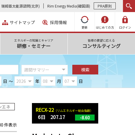
瑞姆亜太能源諮問(北京)
Rim Energy Media(韓国語)
PRA原則
サイトマップ
採用情報
更新
はじめての方
ログイン
エネルギーの知識とキャリア
皆様の要望に応える
研修・セミナー
コンサルティング
日
～
年
月
日
ンエネ
RECX-22
（リムエネルギー総合指数）
6日 207.17
-8.60
 30 件表示