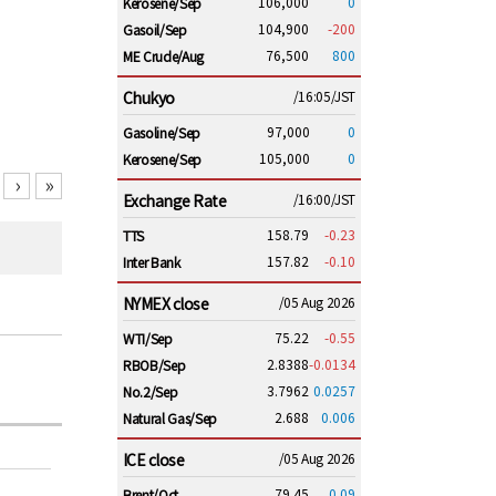
106,000
0
Kerosene/Sep
104,900
-200
Gasoil/Sep
76,500
800
ME Crude/Aug
Chukyo
/16:05/JST
97,000
0
Gasoline/Sep
105,000
0
Kerosene/Sep
›
»
Exchange Rate
/16:00/JST
158.79
-0.23
TTS
157.82
-0.10
Inter Bank
NYMEX close
/05 Aug 2026
75.22
-0.55
WTI/Sep
2.8388
-0.0134
RBOB/Sep
3.7962
0.0257
No.2/Sep
2.688
0.006
Natural Gas/Sep
ICE close
/05 Aug 2026
79.45
0.09
Brent/Oct