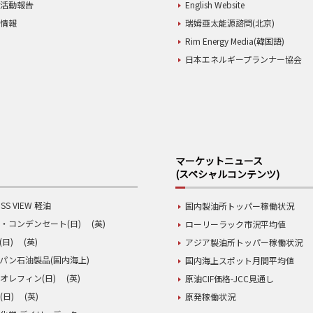
業活動報告
English Website
用情報
瑞姆亜太能源諮問(北京)
Rim Energy Media(韓国語)
日本エネルギープランナー協会
マーケットニュース
(スペシャルコンテンツ)
SS VIEW 軽油
国内製油所トッパー稼働状況
・コンデンセート(日)
(英)
ローリーラック市況平均値
(日)
(英)
アジア製油所トッパー稼働状況
パン石油製品(国内海上)
国内海上スポット月間平均値
オレフィン(日)
(英)
原油CIF価格-JCC見通し
(日)
(英)
原発稼働状況