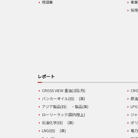
用語集
事
採
レポート
CROSS VIEW 重油(2回/月)
CRO
バンカーオイル(日)
(英)
原油
アジア製品(日)
・製品(英)
LPG
ローリーラック(国内陸上)
ジャ
石油化学(日)
(英)
ポリ
LNG(日)
(英)
電力