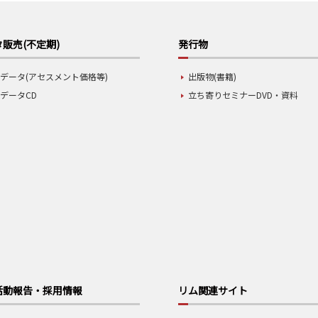
販売(不定期)
発行物
データ(アセスメント価格等)
出版物(書籍)
データCD
立ち寄りセミナーDVD・資料
活動報告・採用情報
リム関連サイト