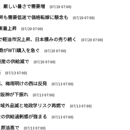
高、厳しい暑さで需要増
(07/20 07:00)
品上昇も需要低迷で価格転嫁に懸念も
(07/20 07:00)
極東着上昇
(07/20 07:00)
拡大で軽油市況上昇、日本積みの売り続く
(07/20 07:00)
勢がWTI購入を急ぐ
(07/20 07:00)
中東産の供給減で
(07/20 07:00)
感
(07/13 07:00)
続落、梅雨明けの西は反発
(07/13 07:00)
、阪神が下振れ
(07/13 07:00)
伸、域外品減と地政学リスク再燃で
(07/13 07:00)
東産の供給過剰感が強まる
(07/13 07:00)
、原油高で
(07/13 07:00)