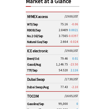
Market at a Glance
NYMEX access
/19:00/JST
75.16
-0.06
WTI/Sep
2.8409
0.0021
RBOB/Sep
3.7565
-0.0397
No.2 Oil/Sep
2.664
-0.024
Natural Gas/Sep
ICE electronic
/19:00/JST
79.46
0.01
Brent/Oct
1,146.75
-23.50
Gasoil/Aug
54.520
2.116
TTF/Sep
Dubai Swap
/17:30/JST
77.43
-2.10
Dubai Swap/Aug
TOCOM
/16:05/JST
99,000
0
Gasoline/Sep