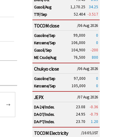
1,170.25
34.25
Gasoil/Aug
52.404
-3.517
TTF/Sep
TOCOM close
/06 Aug 2026
99,000
0
Gasoline/Sep
106,000
0
Kerosene/Sep
104,900
-200
Gasoil/Sep
76,500
800
ME Crude/Aug
Chukyo close
/06 Aug 2026
97,000
0
Gasoline/Sep
105,000
0
Kerosene/Sep
JEPX
/07 Aug 2026
→
23.08
-0.36
DA-24/Index.
24.95
-0.79
DA-DT/Index.
23.70
1.20
DA-PT/Index.
TOCOM Electricity
/16:05/JST