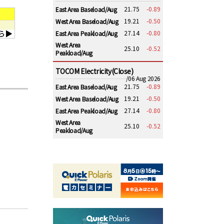
21.75
-0.89
East Area Baseload/Aug
19.21
-0.50
West Area Baseload/Aug
27.14
-0.80
East Area Peakload/Aug
West Area
25.10
-0.52
Peakload/Aug
TOCOM Electricity(Close)
/06 Aug 2026
21.75
-0.89
East Area Baseload/Aug
19.21
-0.50
West Area Baseload/Aug
27.14
-0.80
East Area Peakload/Aug
West Area
25.10
-0.52
Peakload/Aug