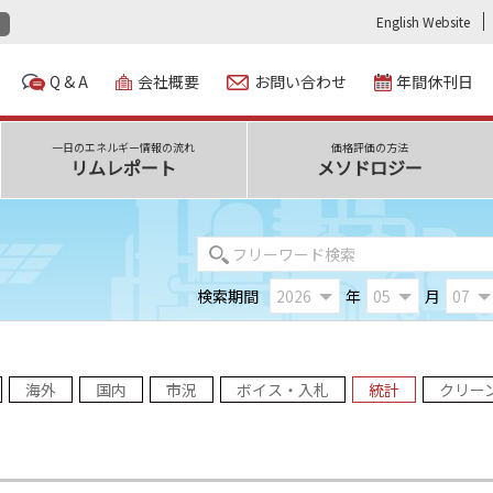
English Website
Q & A
会社概要
お問い合わせ
年間休刊日
一日のエネルギー情報の流れ
価格評価の方法
リムレポート
メソドロジー
検索期間
年
月
海外
国内
市況
ボイス・入札
統計
クリー