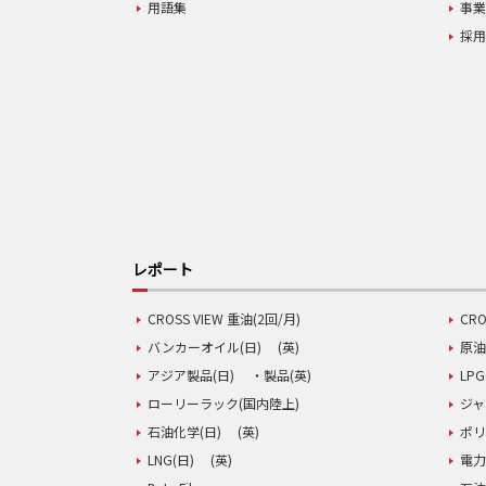
用語集
事
採
レポート
CROSS VIEW 重油(2回/月)
CRO
バンカーオイル(日)
(英)
原油
アジア製品(日)
・製品(英)
LPG
ローリーラック(国内陸上)
ジャ
石油化学(日)
(英)
ポリ
LNG(日)
(英)
電力