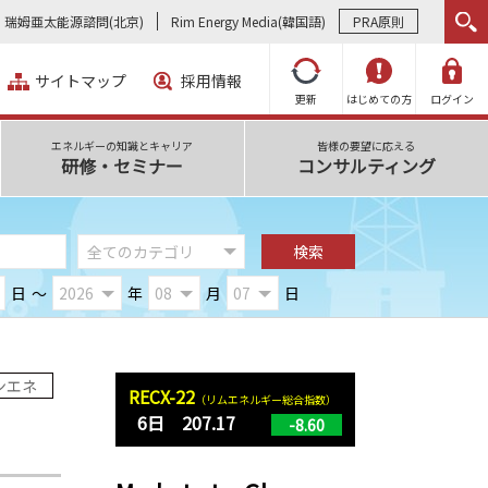
瑞姆亜太能源諮問(北京)
Rim Energy Media(韓国語)
PRA原則
サイトマップ
採用情報
更新
はじめての方
ログイン
エネルギーの知識とキャリア
皆様の要望に応える
研修・セミナー
コンサルティング
日
～
年
月
日
ンエネ
RECX-22
（リムエネルギー総合指数）
6日 207.17
-8.60