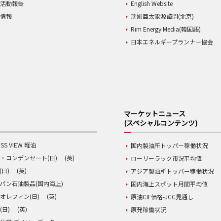
業活動報告
English Website
用情報
瑞姆亜太能源諮問(北京)
Rim Energy Media(韓国語)
日本エネルギープランナー協会
マーケットニュース
(スペシャルコンテンツ)
SS VIEW 軽油
国内製油所トッパー稼働状況
・コンデンセート(日)
(英)
ローリーラック市況平均値
(日)
(英)
アジア製油所トッパー稼働状況
パン石油製品(国内海上)
国内海上スポット月間平均値
オレフィン(日)
(英)
原油CIF価格-JCC見通し
(日)
(英)
原発稼働状況