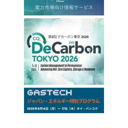
TOCOM
/16:05/JST
99,000
0
Gasoline/Sep
106,000
0
Kerosene/Sep
104,900
-200
Gasoil/Sep
76,500
800
ME Crude/Aug
Chukyo
/16:05/JST
97,000
0
Gasoline/Sep
105,000
0
Kerosene/Sep
Exchange Rate
/16:00/JST
158.79
-0.23
TTS
157.82
-0.10
Inter Bank
NYMEX close
/05 Aug 2026
75.22
-0.55
WTI/Sep
2.8388
-0.0134
RBOB/Sep
3.7962
0.0257
No.2/Sep