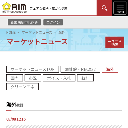
フェアな価格・確かな信頼
menu
新規購読申し込み
ログイン
MENU
更新
はじめての方
ログイン
HOME
マーケットニュース
海外
マーケットニュース
ニュース
HOME
検索
マーケットニュース
マーケットニュースTOP
羅針盤・RECX22
海外
リムレポート
国内
市況
ボイス・入札
統計
メソドロジー
クリーンエネ
研修・セミナー
海外
統計
コンサルティング
05/08 12:16