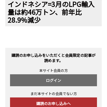
PRA原則
インドネシア=3月のLPG輸入
量は約46万トン、前年比
Q & A
English Website
28.9%減少
会社概要
瑞姆亜太能源諮問(北京)
お問い合わせ
Rim Energy Media(韓国語)
年間休刊日
サイトマップ
採用情報
購読のお申し込みをいただくと会員限定の記事が
読めます。
本サイト会員の方
ログイン
まだ本サイトの会員でない方
購読のお申し込みへ