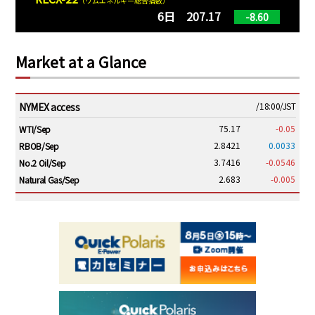
（リムエネルギー総合指数）
6日 207.17
-8.60
Market at a Glance
NYMEX access
/18:00/JST
75.17
-0.05
WTI/Sep
2.8421
0.0033
RBOB/Sep
3.7416
-0.0546
No.2 Oil/Sep
2.683
-0.005
Natural Gas/Sep
ICE electronic
/18:00/JST
79.55
0.10
Brent/Oct
1,140.75
-29.50
Gasoil/Aug
53.825
1.421
TTF/Sep
Dubai Swap
/17:30/JST
77.43
-2.10
Dubai Swap/Aug