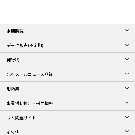
2.688
0.006
Natural Gas/Sep
ICE close
/05 Aug 2026
79.45
0.09
Brent/Oct
定期購読
1,170.25
34.25
Gasoil/Aug
52.404
-3.517
TTF/Sep
データ販売(不定期)
TOCOM close
/06 Aug 2026
発行物
99,000
0
Gasoline/Sep
106,000
0
Kerosene/Sep
無料メールニュース登録
104,900
-200
Gasoil/Sep
76,500
800
ME Crude/Aug
用語集
Chukyo close
/06 Aug 2026
97,000
0
事業活動報告・採用情報
Gasoline/Sep
105,000
0
Kerosene/Sep
リム関連サイト
JEPX
/07 Aug 2026
23.08
-0.36
DA-24/Index.
その他