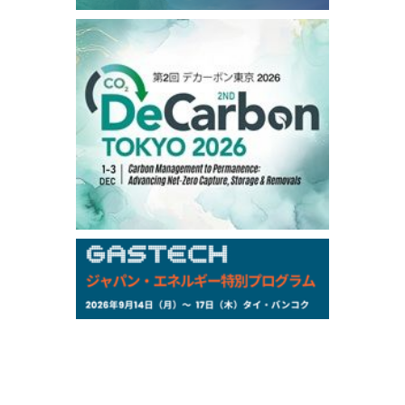
99,000
0
Gasoline/Sep
106,000
0
Kerosene/Sep
105,400
500
Gasoil/Sep
77,870
1,370
ME Crude/Aug
Chukyo
/16:05/JST
97,000
0
Gasoline/Sep
105,000
0
Kerosene/Sep
Exchange Rate
/16:00/JST
159.64
-0.85
TTS
158.35
0.17
Inter Bank
NYMEX close
/06 Aug 2026
77.29
2.07
WTI/Sep
2.9385
0.0997
RBOB/Sep
3.8820
0.0858
No.2/Sep
2.640
-0.048
Natural Gas/Sep