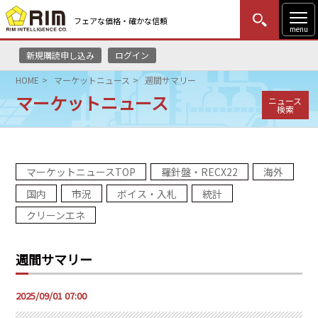
フェアな価格・確かな信頼
menu
新規購読申し込み
ログイン
MENU
更新
はじめての方
ログイン
HOME
マーケットニュース
週間サマリー
マーケットニュース
ニュース
HOME
検索
マーケットニュース
マーケットニュースTOP
羅針盤・RECX22
海外
リムレポート
国内
市況
ボイス・入札
統計
メソドロジー
クリーンエネ
研修・セミナー
週間サマリー
コンサルティング
2025/09/01 07:00