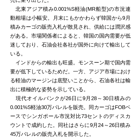
売に乗り出した。
北東アジア積み
0.001%S
軽油
(MR
船型
)
の市況連
動相場は小幅安。月末にもかかわらず韓国から
9
月
積みカーゴの販売入札が散見され、供給には潤沢感
がある。市場関係者によると、韓国の国内需要が低
迷しており、石油会社各社が国外に向けて輸出して
いる。
インドからの輸出も旺盛。モンスーン期で国内需
要が低下しているためだ。一方、アジア市場におけ
る軽油のマージンは底堅いことから、石油各社は輸
出に積極的な姿勢を示している。
現代オイルバンクが
26
日に
9
月
28
～
30
日積みの
0.001%S
軽油
30
万バレルを販売。同カーゴは
FOB
ベ
ースでシンガポール市況対比
73
セントのディスカ
ウントで成約した。同社はさらに
9
月
24
～
26
日積み
45
万バレルの販売入札を開示した。