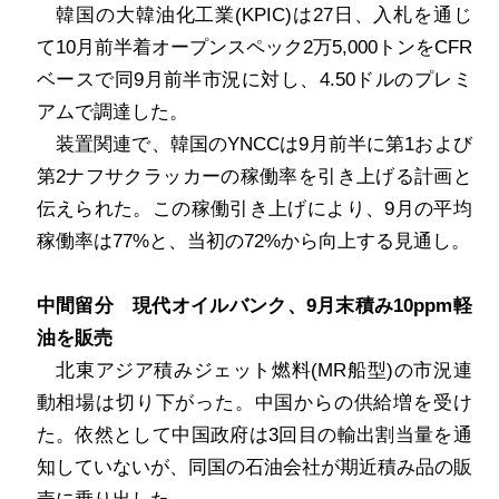
韓国の大韓油化工業
(KPIC)
は
27
日、入札を通じ
て
10
月前半着オープンスペック
2
万
5,000
トンを
CFR
ベースで同
9
月前半市況に対し、
4.50
ドルのプレミ
アムで調達した。
装置関連で、韓国の
YNCC
は
9
月前半に第
1
および
第
2
ナフサクラッカーの稼働率を引き上げる計画と
伝えられた。この稼働引き上げにより、
9
月の平均
稼働率は
77%
と、当初の
72%
から向上する見通し。
中間留分 現代オイルバンク、
9
月末積み
10ppm
軽
油を販売
北東アジア積みジェット燃料
(MR
船型
)
の市況連
動相場は切り下がった。中国からの供給増を受け
た。依然として中国政府は
3
回目の輸出割当量を通
知していないが、同国の石油会社が期近積み品の販