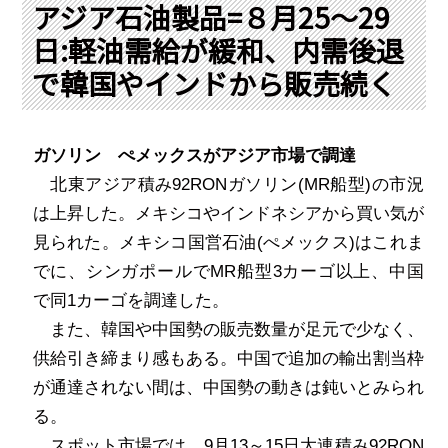
PRA原則
アジア石油製品=８月25～29
日:軽油需給が緩和、内需後退
Q & A
English Website
で韓国やインドから販売続く
会社概要
瑞姆亜太能源諮問(北京)
お問い合わせ
Rim Energy Media(韓国語)
年間休刊日
ガソリン
ぺ
メックスがアジア市場で調達
サイトマップ
北東アジア積み
92RON
ガソリン
(MR
船型
)
の市況
採用情報
は上昇した。メキシコやインドネシアから買い気が
見られた。メキシコ国営石油
(
ぺ
メックス
)
はこれま
でに、シンガポールで
MR
船型
3
カーゴ以上、中国
で同
1
カーゴを調達した。
また、韓国や中国勢の販売数量が足元で少なく、
供給引き締まり感もある。中国で追加の輸出割当枠
が通達されない間は、中国勢の動きは鈍いとみられ
る。
スポット市場では、
9
月
13
～
15
日大連積み
92RON