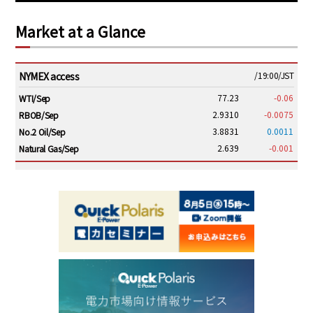
Market at a Glance
NYMEX access
/19:00/JST
77.23
-0.06
WTI/Sep
2.9310
-0.0075
RBOB/Sep
3.8831
0.0011
No.2 Oil/Sep
2.639
-0.001
Natural Gas/Sep
ICE electronic
/19:00/JST
82.31
-0.18
Brent/Oct
1,191.25
18.50
Gasoil/Aug
56.070
0.301
TTF/Sep
Dubai Swap
/17:30/JST
77.75
0.32
Dubai Swap/Aug
TOCOM
/16:05/JST