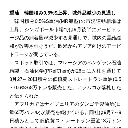
重油 韓国積み
0.5%S
上昇、域外品減少の見通し
韓国積み
0.5%S
重油
(MR
船型
)
の市況連動相場は
上昇。シンガポール市場では
9
月後半にアービトラ
ージ品の到着量が減少する見通しで、域内の需給緩
和が改善されそうだ。欧米からアジア向けのアービ
トラージが閉じている。
スポット取引では、マレーシアのペンゲラン石油
精製・石油化学
(
PRefChem
)
が
26
日に入札を通じて
8
月
27
～
28
日積みの低硫黄ストレートラン重油
(0.5
～
0.6%S)8
万トンを販売した。アラムコが落札した
と伝えられた。
アフリカではナイジェリアのダンゴテ製油所
(
日
量
65
万バレル
)
が販売を続けている。同社は
9
月
7
～
9
日積みとして低硫黄ストレートラン重油
13
万トン