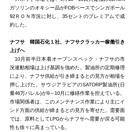
ガソリンのオキシー品が
FOB
ベースでシンガポール
92
ＲＯＮ市況に対し、
35
セントのプレミアムで成
約した。
ナフサ 韓国石化１社、ナフサクラッカー稼働引き
上げへ
10
月前半日本着オープンスペック・ナフサの市
況連動相場は上げ基調を強めた。製油所の定期修理
により、ナフサ供給が引き締まるとの見方が相場を
押し上げた。サウジアラビアの
SATORP
製油所
(
日
量
46
万バレル
)
が
9
～
10
月に修繕作業を控えている。
市場関係者は、このメンテナンス作業により主にイ
ンド方面の供給が締まるとの見方を寄せた。需要面
では、原料として
LPG
からナフサへ需要が戻る可能
性も徐々に高まっている。