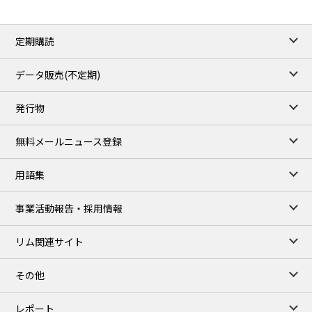
ICE close
/06 Aug 2026
82.49
3.04
Brent/Oct
定期購読
1,172.75
2.50
Gasoil/Aug
55.769
3.365
TTF/Sep
データ販売(不定期)
TOCOM close
/07 Aug 2026
発行物
99,000
0
Gasoline/Sep
106,000
0
Kerosene/Sep
無料メールニュース登録
105,400
500
Gasoil/Sep
77,870
1,370
ME Crude/Aug
用語集
Chukyo close
/07 Aug 2026
97,000
0
事業活動報告・採用情報
Gasoline/Sep
105,000
0
Kerosene/Sep
リム関連サイト
JEPX
/08 Aug 2026
19.06
-4.02
DA-24/Index.
その他
18.75
-6.20
DA-DT/Index.
15.22
-8.48
DA-PT/Index.
レポート