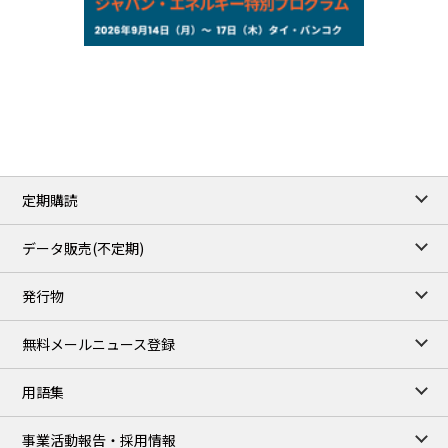
NYMEX close
/06 Aug 2026
77.29
2.07
WTI/Sep
2.9385
0.0997
RBOB/Sep
3.8820
0.0858
No.2/Sep
2.640
-0.048
Natural Gas/Sep
ICE close
/06 Aug 2026
82.49
3.04
Brent/Oct
定期購読
1,172.75
2.50
Gasoil/Aug
55.769
3.365
TTF/Sep
データ販売(不定期)
TOCOM close
/06 Aug 2026
発行物
99,000
0
Gasoline/Sep
106,000
0
Kerosene/Sep
無料メールニュース登録
104,900
-200
Gasoil/Sep
76,500
800
ME Crude/Aug
用語集
Chukyo close
/06 Aug 2026
97,000
0
事業活動報告・採用情報
Gasoline/Sep