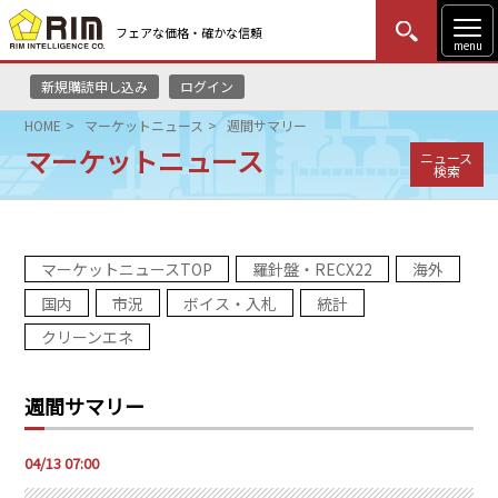
フェアな価格・確かな信頼
menu
新規購読申し込み
ログイン
MENU
更新
はじめての方
ログイン
HOME
マーケットニュース
週間サマリー
マーケットニュース
ニュース
HOME
検索
マーケットニュース
マーケットニュースTOP
羅針盤・RECX22
海外
リムレポート
国内
市況
ボイス・入札
統計
メソドロジー
クリーンエネ
研修・セミナー
週間サマリー
コンサルティング
04/13 07:00