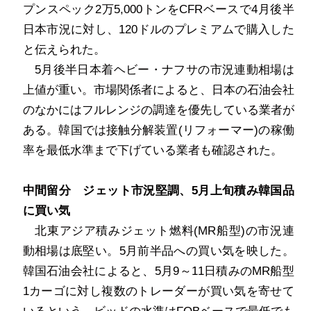
プンスペック
2
万
5,000
トンを
CFR
ベースで
4
月後半
日本市況に対し、
120
ドルのプレミアムで購入した
と伝えられた。
5
月後半日本着ヘビー・ナフサの市況連動相場は
上値が重い。市場関係者によると、日本の石油会社
のなかにはフルレンジの調達を優先している業者が
ある。韓国では接触分解装置
(
リフォーマー
)
の稼働
率を最低水準まで下げている業者も確認された。
中間留分 ジェット市況堅調、
5
月上旬積み韓国品
に買い気
北東アジア積みジェット燃料
(MR
船型
)
の市況連
動相場は底堅い。
5
月前半品への買い気を映した。
韓国石油会社によると、
5
月
9
～
11
日積みの
MR
船型
1
カーゴに対し複数のトレーダーが買い気を寄せて