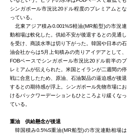
いるという。ビッドの水準は
FOB
ベースで最低でも
シンガポール市況比
20
ドル程度のプレミアムとな
っている。
北東アジア積み
0.001%S
軽油
(MR
船型
)
の市況連
動相場は軟化した。供給不安が後退するとの見通し
を受け、商談水準は切り下がった。韓国や日本の石
油会社からは
5
月上旬積みの売りアイデアとして、
FOB
ベースでシンガポール市況比
20
ドル前半のプ
レミアムが伝えられた。米国とイランが二週間の停
戦に合意したため、原油、石油製品の逼迫感が後退
するとの期待感が浮上。シンガポール先物市場にお
けるバックワーデーションもひところより緩くなっ
ている。
重油 供給懸念が後退
韓国積み
0.5%S
重油
(MR
船型
)
の市況連動相場は