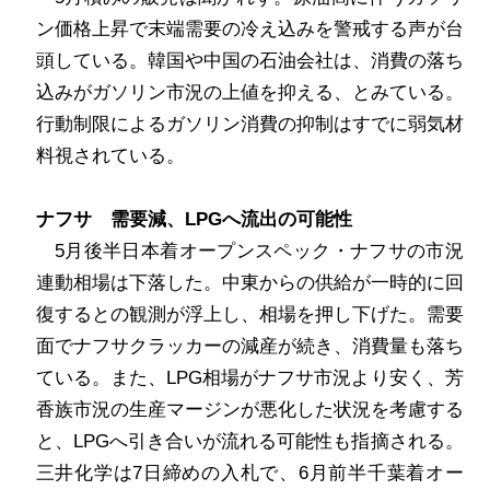
ン価格上昇で末端需要の冷え込みを警戒する声が台
頭している。韓国や中国の石油会社は、消費の落ち
込みがガソリン市況の上値を抑える、とみている。
行動制限によるガソリン消費の抑制はすでに弱気材
料視されている。
ナフサ 需要減、
LPG
へ流出の可能性
5
月後半日本着オープンスペック・ナフサの市況
連動相場は下落した。中東からの供給が一時的に回
復するとの観測が浮上し、相場を押し下げた。需要
面でナフサクラッカーの減産が続き、消費量も落ち
ている。また、
LPG
相場がナフサ市況より安く、芳
香族市況の生産マージンが悪化した状況を考慮する
と、
LPG
へ引き合いが流れる可能性も指摘される。
三井化学は
7
日締めの入札で、
6
月前半千葉着オー