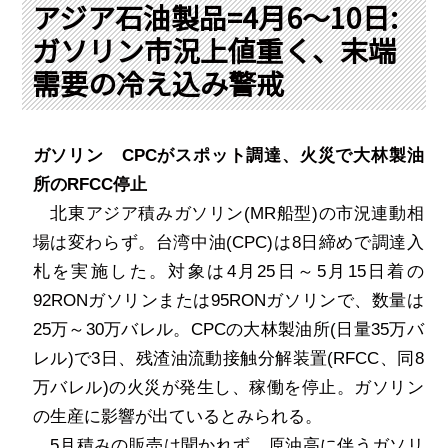
PRA原則
アジア石油製品=4月6～10日:
ガソリン市況上値重く、末端
Q & A
English Website
需要の冷え込み警戒
会社概要
瑞姆亜太能源諮問(北京)
お問い合わせ
Rim Energy Media(韓国語)
年間休刊日
ガソリン
CPC
がスポット調達、火災で大林製油
サイトマップ
所の
RFCC
停止
採用情報
北東アジア積みガソリン
(MR
船型
)
の市況連動相
場は変わらず。台湾中油
(CPC)
は
8
日締めで調達入
札を実施した。対象は
4
月
25
日～
5
月
15
日着の
92RON
ガソリンまたは
95RON
ガソリンで、数量は
25
万～
30
万バレル。
CPC
の大林製油所
(
日量
35
万バ
レル
)
で
3
日、残渣油流動接触分解装置
(RFCC
、同
8
万バレル
)
の火災が発生し、稼働を停止。ガソリン
の生産に影響が出ているとみられる。
5
月積みの販売は聞かれず。原油高に伴うガソリ