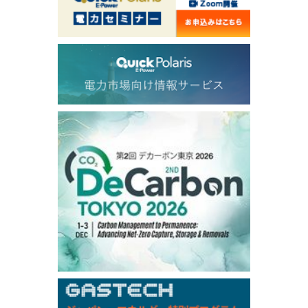
58.250
2.481
TTF/Sep
Dubai Swap
/10:45/JST
79.66
2.23
Dubai Swap/Aug
TOCOM
/16:05/JST
99,000
0
Gasoline/Sep
106,000
0
Kerosene/Sep
104,900
-200
Gasoil/Sep
76,500
800
ME Crude/Aug
Chukyo
/16:05/JST
97,000
0
Gasoline/Sep
105,000
0
Kerosene/Sep
Exchange Rate
/10:00/JST
159.64
-0.85
TTS
158.52
-0.70
Inter Bank