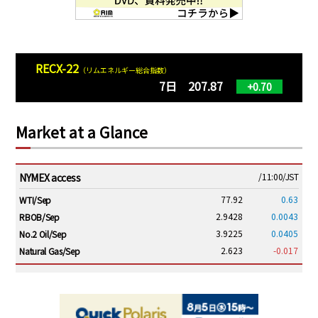
RECX-22
（リムエネルギー総合指数）
7日 207.87
+0.70
Market at a Glance
NYMEX access
/11:00/JST
77.92
0.63
WTI/Sep
2.9428
0.0043
RBOB/Sep
3.9225
0.0405
No.2 Oil/Sep
2.623
-0.017
Natural Gas/Sep
ICE electronic
/11:00/JST
83.28
0.79
Brent/Oct
1,199.75
27.00
Gasoil/Aug