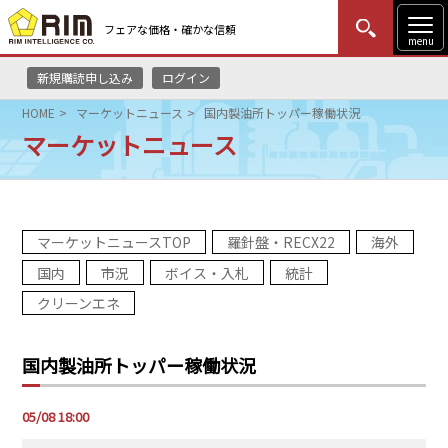
フェアな価格・確かな信頼
menu
新規購読申し込み
ログイン
MENU
更新
はじめての方
ログイン
HOME
マーケットニュース
国内製油所トッパー稼働状況
マーケットニュース
HOME
マーケットニュース
マーケットニュースTOP
羅針盤・RECX22
海外
リムレポート
国内
市況
ボイス・入札
統計
メソドロジー
クリーンエネ
研修・セミナー
国内製油所トッパー稼働状況
コンサルティング
05/08 18:00