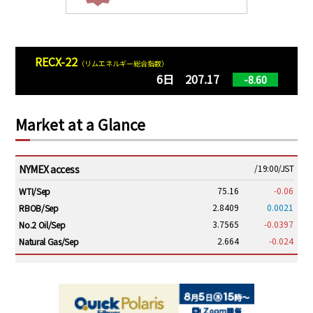
RECX-22
（リムエネルギー総合指数）
6日 207.17
-8.60
Market at a Glance
NYMEX access
/19:00/JST
75.16
-0.06
WTI/Sep
2.8409
0.0021
RBOB/Sep
3.7565
-0.0397
No.2 Oil/Sep
2.664
-0.024
Natural Gas/Sep
ICE electronic
/19:00/JST
79.46
0.01
Brent/Oct
1,146.75
-23.50
Gasoil/Aug