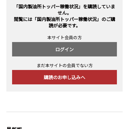
PRA原則
「国内製油所トッパー稼働状況」を購読していま
せん。
Q & A
English Website
閲覧には
「国内製油所トッパー稼働状況」のご購
読
が必要です。
会社概要
瑞姆亜太能源諮問(北京)
お問い合わせ
Rim Energy Media(韓国語)
本サイト会員の方
年間休刊日
ログイン
サイトマップ
採用情報
まだ本サイトの会員でない方
購読のお申し込みへ