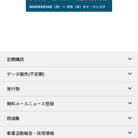
NYMEX close
75.22
-0.55
WTI/Sep
2.8388
-0.0134
RBOB/Sep
3.7962
0.0257
No.2/Sep
2.688
0.006
Natural Gas/Sep
ICE close
/05 Aug 2026
79.45
0.09
Brent/Oct
定期購読
1,170.25
34.25
Gasoil/Aug
52.404
-3.517
TTF/Sep
データ販売(不定期)
TOCOM close
/06 Aug 2026
発行物
99,000
0
Gasoline/Sep
106,000
0
Kerosene/Sep
無料メールニュース登録
104,900
-200
Gasoil/Sep
76,500
800
ME Crude/Aug
用語集
Chukyo close
/06 Aug 2026
97,000
0
事業活動報告・採用情報
Gasoline/Sep