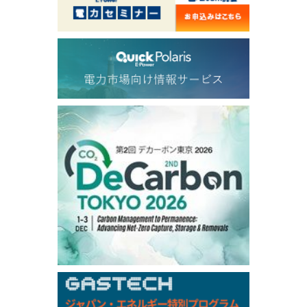
54.520
2.116
TTF/Sep
Dubai Swap
/17:30/JST
77.43
-2.10
Dubai Swap/Aug
TOCOM
/16:05/JST
99,000
0
Gasoline/Sep
106,000
0
Kerosene/Sep
104,900
-200
Gasoil/Sep
76,500
800
ME Crude/Aug
Chukyo
/16:05/JST
97,000
0
Gasoline/Sep
105,000
0
Kerosene/Sep
Exchange Rate
/16:00/JST
158.79
-0.23
TTS
157.82
-0.10
Inter Bank
/05 Aug 2026