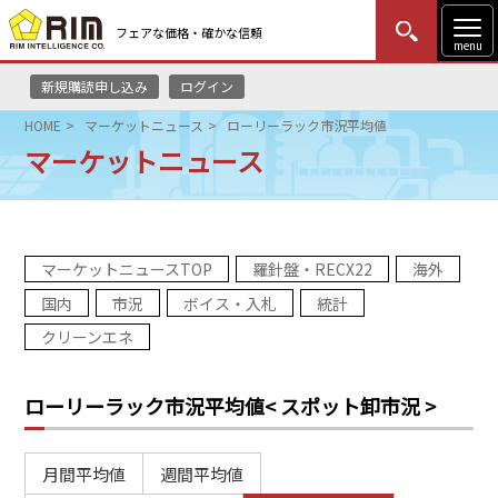
フェアな価格・確かな信頼
menu
新規購読申し込み
ログイン
MENU
更新
はじめての方
ログイン
HOME
マーケットニュース
ローリーラック市況平均値
マーケットニュース
HOME
マーケットニュース
マーケットニュースTOP
羅針盤・RECX22
海外
リムレポート
国内
市況
ボイス・入札
統計
メソドロジー
クリーンエネ
研修・セミナー
ローリーラック市況平均値
< スポット卸市況 >
コンサルティング
月間平均値
週間平均値