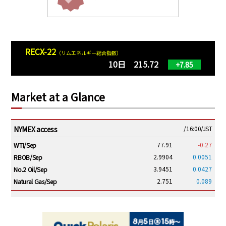
RECX-22
（リムエネルギー総合指数）
10日 215.72
+7.85
Market at a Glance
NYMEX access
/16:00/JST
77.91
-0.27
WTI/Sep
2.9904
0.0051
RBOB/Sep
3.9451
0.0427
No.2 Oil/Sep
2.751
0.089
Natural Gas/Sep
ICE electronic
/16:00/JST
83.41
-0.14
Brent/Oct