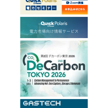
1,210.25
13.25
Gasoil/Aug
57.270
1.726
TTF/Sep
Dubai Swap
/15:30/JST
77.99
0.24
Dubai Swap/Aug
TOCOM
/16:05/JST
99,000
0
Gasoline/Sep
106,000
0
Kerosene/Sep
105,500
100
Gasoil/Sep
79,550
1,680
ME Crude/Aug
Chukyo
/16:05/JST
97,000
0
Gasoline/Sep
105,000
0
Kerosene/Sep
Exchange Rate
/16:00/JST
158.98
0.66
TTS
158.37
-0.43
Inter Bank