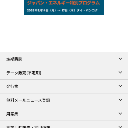
NYMEX close
/07 Aug 2026
78.18
0.89
WTI/Sep
2.9853
0.0468
RBOB/Sep
3.9024
0.0204
No.2/Sep
2.662
0.022
Natural Gas/Sep
ICE close
/07 Aug 2026
83.55
1.06
Brent/Oct
定期購読
1,197.00
24.25
Gasoil/Aug
55.544
-0.225
TTF/Sep
データ販売(不定期)
TOCOM close
/10 Aug 2026
発行物
99,000
0
Gasoline/Sep
106,000
0
Kerosene/Sep
無料メールニュース登録
105,500
100
Gasoil/Sep
79,550
1,680
ME Crude/Aug
用語集
Chukyo close
/10 Aug 2026
97,000
0
事業活動報告・採用情報
Gasoline/Sep