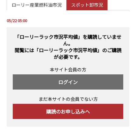
PRA原則
ローリー産業燃料油市況
スポット卸市況
Q & A
English Website
05/22 05:00
会社概要
瑞姆亜太能源諮問(北京)
お問い合わせ
Rim Energy Media(韓国語)
「ローリーラック市況平均値」を購読していませ
ん。
年間休刊日
閲覧には
「ローリーラック市況平均値」のご購読
サイトマップ
が必要です。
採用情報
本サイト会員の方
ログイン
まだ本サイトの会員でない方
購読のお申し込みへ