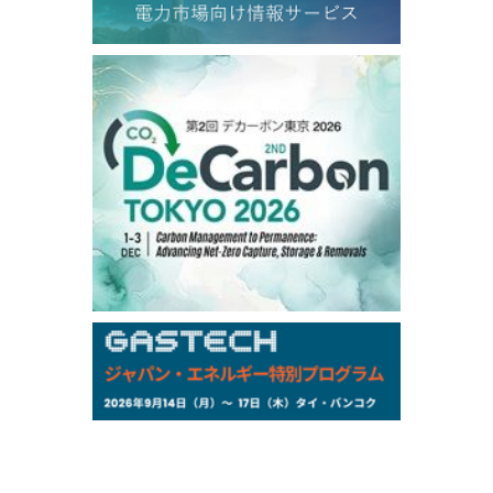
TOCOM
/16:05/JST
99,000
0
Gasoline/Sep
106,000
0
Kerosene/Sep
105,400
500
Gasoil/Sep
77,870
1,370
ME Crude/Aug
Chukyo
/16:05/JST
97,000
0
Gasoline/Sep
105,000
0
Kerosene/Sep
Exchange Rate
/16:00/JST
159.64
-0.85
TTS
158.35
0.17
Inter Bank
NYMEX close
/06 Aug 2026
77.29
2.07
WTI/Sep
2.9385
0.0997
RBOB/Sep
3.8820
0.0858
No.2/Sep
2.640
-0.048
Natural Gas/Sep