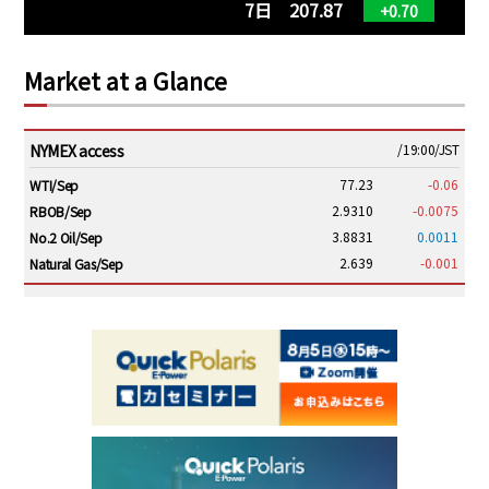
7日 207.87
+0.70
Market at a Glance
NYMEX access
/19:00/JST
77.23
-0.06
WTI/Sep
2.9310
-0.0075
RBOB/Sep
3.8831
0.0011
No.2 Oil/Sep
2.639
-0.001
Natural Gas/Sep
ICE electronic
/19:00/JST
82.31
-0.18
Brent/Oct
1,191.25
18.50
Gasoil/Aug
56.070
0.301
TTF/Sep
Dubai Swap
/17:30/JST
77.75
0.32
Dubai Swap/Aug