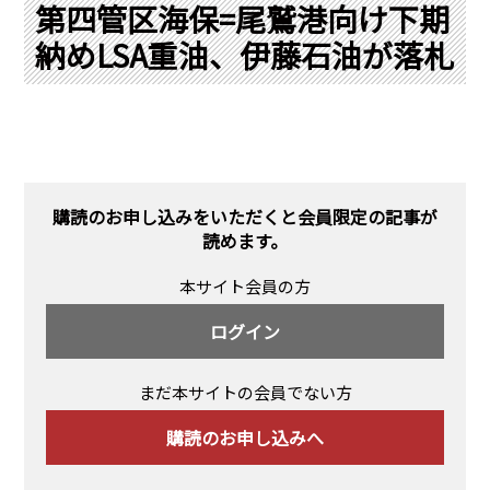
PRA原則
第四管区海保=尾鷲港向け下期
納めLSA重油、伊藤石油が落札
Q & A
English Website
会社概要
瑞姆亜太能源諮問(北京)
お問い合わせ
Rim Energy Media(韓国語)
年間休刊日
サイトマップ
購読のお申し込みをいただくと会員限定の記事が
採用情報
読めます。
本サイト会員の方
ログイン
まだ本サイトの会員でない方
購読のお申し込みへ