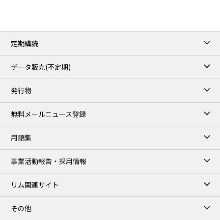
ICE close
/06 Aug 2026
82.49
3.04
Brent/Oct
定期購読
1,172.75
2.50
Gasoil/Aug
55.769
3.365
TTF/Sep
データ販売(不定期)
TOCOM close
/07 Aug 2026
発行物
99,000
0
Gasoline/Sep
106,000
0
Kerosene/Sep
無料メールニュース登録
105,400
500
Gasoil/Sep
77,870
1,370
ME Crude/Aug
用語集
Chukyo close
/07 Aug 2026
97,000
0
事業活動報告・採用情報
Gasoline/Sep
105,000
0
Kerosene/Sep
リム関連サイト
JEPX
/08 Aug 2026
19.06
-4.02
DA-24/Index.
その他
18.75
-6.20
DA-DT/Index.