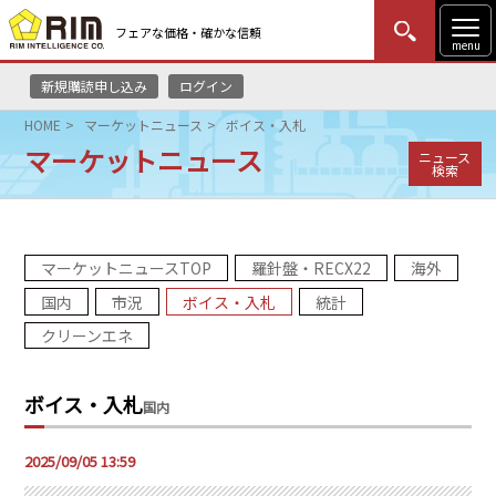
フェアな価格・確かな信頼
menu
新規購読申し込み
ログイン
MENU
更新
はじめての方
ログイン
HOME
マーケットニュース
ボイス・入札
マーケットニュース
ニュース
HOME
検索
マーケットニュース
マーケットニュースTOP
羅針盤・RECX22
海外
リムレポート
国内
市況
ボイス・入札
統計
メソドロジー
クリーンエネ
研修・セミナー
ボイス・入札
国内
コンサルティング
2025/09/05 13:59