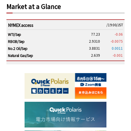
Market at a Glance
NYMEX access
/19:00/JST
77.23
-0.06
WTI/Sep
2.9310
-0.0075
RBOB/Sep
3.8831
0.0011
No.2 Oil/Sep
2.639
-0.001
Natural Gas/Sep
ICE electronic
/19:00/JST
82.31
-0.18
Brent/Oct
1,191.25
18.50
Gasoil/Aug
56.070
0.301
TTF/Sep
Dubai Swap
/17:30/JST
77.75
0.32
Dubai Swap/Aug
TOCOM
/16:05/JST
99,000
0
Gasoline/Sep