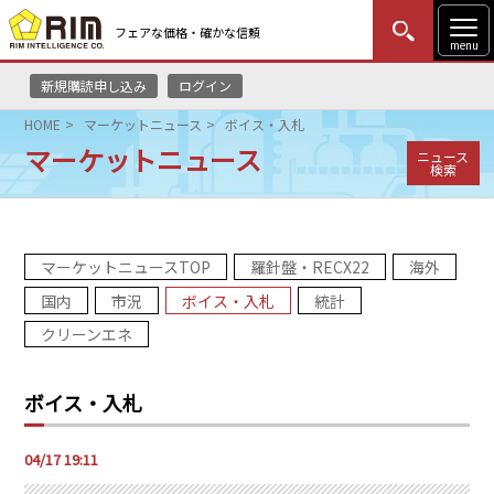
フェアな価格・確かな信頼
menu
新規購読申し込み
ログイン
MENU
更新
はじめての方
ログイン
HOME
マーケットニュース
ボイス・入札
マーケットニュース
ニュース
HOME
検索
マーケットニュース
マーケットニュースTOP
羅針盤・RECX22
海外
リムレポート
国内
市況
ボイス・入札
統計
メソドロジー
クリーンエネ
研修・セミナー
ボイス・入札
コンサルティング
04/17 19:11