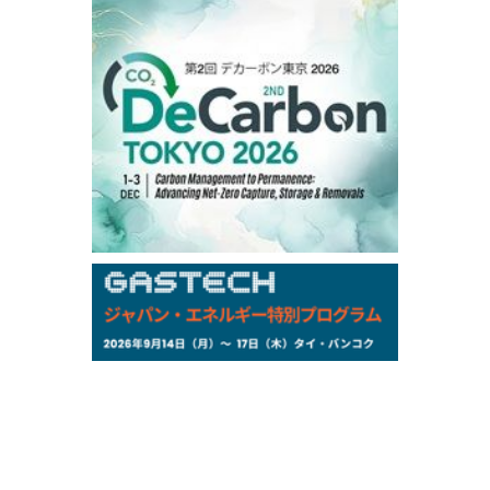
106,000
0
Kerosene/Sep
105,400
500
Gasoil/Sep
77,870
1,370
ME Crude/Aug
Chukyo
/16:05/JST
97,000
0
Gasoline/Sep
105,000
0
Kerosene/Sep
Exchange Rate
/16:00/JST
159.64
-0.85
TTS
158.35
0.17
Inter Bank
NYMEX close
/06 Aug 2026
77.29
2.07
WTI/Sep
2.9385
0.0997
RBOB/Sep
3.8820
0.0858
No.2/Sep
2.640
-0.048
Natural Gas/Sep
ICE close
/06 Aug 2026