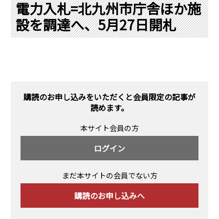
PRA原則
電力入札=北九州市庁舎ほか施
設を調達へ、5月27日開札
Q & A
English Website
会社概要
瑞姆亜太能源諮問(北京)
お問い合わせ
Rim Energy Media(韓国語)
年間休刊日
サイトマップ
購読のお申し込みをいただくと会員限定の記事が
採用情報
読めます。
本サイト会員の方
ログイン
まだ本サイトの会員でない方
購読のお申し込みへ