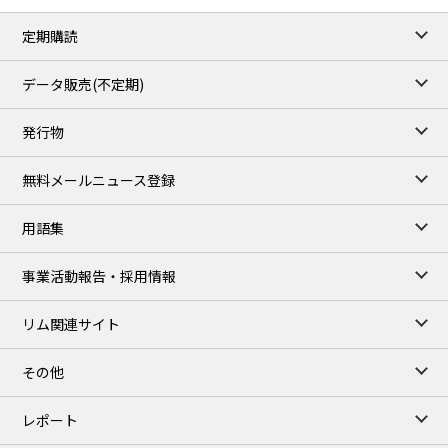
82.49
3.04
Brent/Oct
定期購読
1,172.75
2.50
Gasoil/Aug
55.769
3.365
TTF/Sep
データ販売(不定期)
TOCOM close
/07 Aug 2026
発行物
99,000
0
Gasoline/Sep
106,000
0
Kerosene/Sep
無料メールニュース登録
105,400
500
Gasoil/Sep
77,870
1,370
ME Crude/Aug
用語集
Chukyo close
/07 Aug 2026
97,000
0
事業活動報告・採用情報
Gasoline/Sep
105,000
0
Kerosene/Sep
リム関連サイト
JEPX
/08 Aug 2026
19.06
-4.02
DA-24/Index.
その他
18.75
-6.20
DA-DT/Index.
15.22
-8.48
DA-PT/Index.
レポート