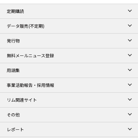
82.49
3.04
Brent/Oct
定期購読
1,172.75
2.50
Gasoil/Aug
55.769
3.365
TTF/Sep
データ販売(不定期)
TOCOM close
/07 Aug 2026
発行物
99,000
0
Gasoline/Sep
106,000
0
Kerosene/Sep
無料メールニュース登録
105,400
500
Gasoil/Sep
77,870
1,370
ME Crude/Aug
用語集
Chukyo close
/07 Aug 2026
97,000
0
事業活動報告・採用情報
Gasoline/Sep
105,000
0
Kerosene/Sep
リム関連サイト
JEPX
/08 Aug 2026
19.06
-4.02
DA-24/Index.
その他
18.75
-6.20
DA-DT/Index.
15.22
-8.48
DA-PT/Index.
レポート