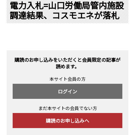
PRA原則
電力入札=山口労働局管内施設
調達結果、コスモエネが落札
Q & A
English Website
会社概要
瑞姆亜太能源諮問(北京)
お問い合わせ
Rim Energy Media(韓国語)
年間休刊日
サイトマップ
購読のお申し込みをいただくと会員限定の記事が
採用情報
読めます。
本サイト会員の方
ログイン
まだ本サイトの会員でない方
購読のお申し込みへ