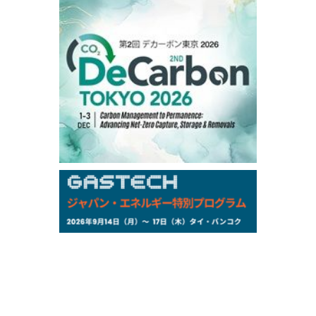
106,000
0
Kerosene/Sep
105,400
500
Gasoil/Sep
77,870
1,370
ME Crude/Aug
Chukyo
/16:05/JST
97,000
0
Gasoline/Sep
105,000
0
Kerosene/Sep
Exchange Rate
/16:00/JST
159.64
-0.85
TTS
158.35
0.17
Inter Bank
NYMEX close
/06 Aug 2026
77.29
2.07
WTI/Sep
2.9385
0.0997
RBOB/Sep
3.8820
0.0858
No.2/Sep
2.640
-0.048
Natural Gas/Sep
ICE close
/06 Aug 2026