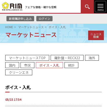
フェアな価格・確かな信頼
menu
新規購読申し込み
ログイン
MENU
更新
はじめての方
ログイン
HOME
マーケットニュース
ボイス・入札
マーケットニュース
ニュース
HOME
検索
マーケットニュース
マーケットニュースTOP
羅針盤・RECX22
海外
リムレポート
国内
市況
ボイス・入札
統計
メソドロジー
クリーンエネ
研修・セミナー
ボイス・入札
コンサルティング
05/15 17:54