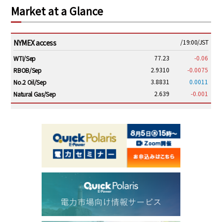
Market at a Glance
NYMEX access
/19:00/JST
77.23
-0.06
WTI/Sep
2.9310
-0.0075
RBOB/Sep
3.8831
0.0011
No.2 Oil/Sep
2.639
-0.001
Natural Gas/Sep
ICE electronic
/19:00/JST
82.31
-0.18
Brent/Oct
1,191.25
18.50
Gasoil/Aug
56.070
0.301
TTF/Sep
Dubai Swap
/17:30/JST
77.75
0.32
Dubai Swap/Aug
TOCOM
/16:05/JST
99,000
0
Gasoline/Sep