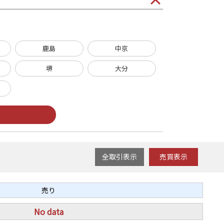
鹿島
中京
堺
大分
全取引表示
売買表示
売り
No data