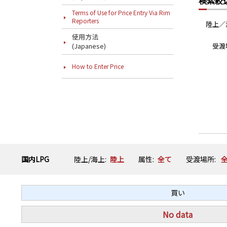
検索絞
Terms of Use for Price Entry Via Rim
Reporters
陸上／
使用方法
(Japanese)
受渡
How to Enter Price
国内LPG
陸上/海上:
陸上
属性:
全て
受渡場所:
買い
No data