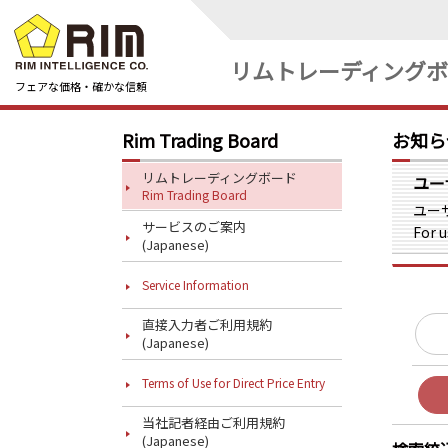
リムトレーディング
フェアな価格・確かな信頼
Rim Trading Board
お知ら
リムトレーディングボード
ユー
Rim Trading Board
ユー
サービスのご案内
For u
(Japanese)
Service Information
直接入力者ご利用規約
(Japanese)
Terms of Use for Direct Price Entry
当社記者経由ご利用規約
(Japanese)