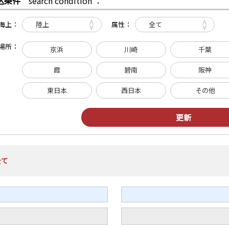
込条件
search condition ：
海上：
属性：
場所：
京浜
川崎
千葉
霞
碧南
阪神
東日本
西日本
その他
全て