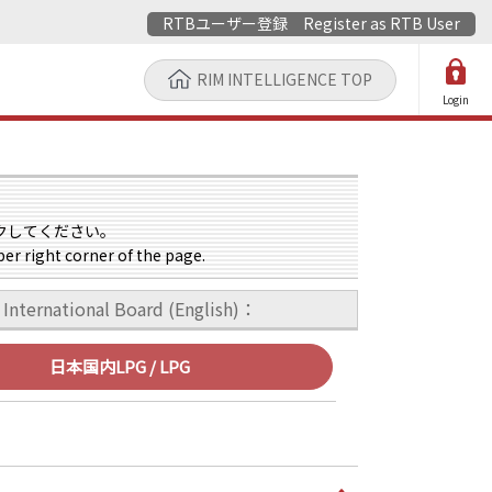
RTBユーザー登録 Register as RTB User
RIM INTELLIGENCE TOP
Login
クしてください。
per right corner of the page.
International Board (English)：
日本国内LPG / LPG