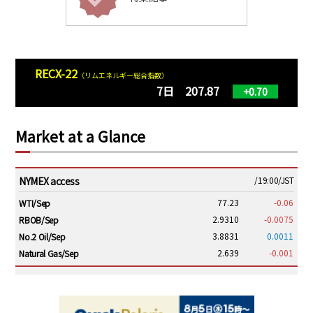
RECX-22
（リムエネルギー総合指数）
7日 207.87
+0.70
Market at a Glance
NYMEX access
/19:00/JST
77.23
-0.06
WTI/Sep
2.9310
-0.0075
RBOB/Sep
3.8831
0.0011
No.2 Oil/Sep
2.639
-0.001
Natural Gas/Sep
ICE electronic
/19:00/JST
82.31
-0.18
Brent/Oct