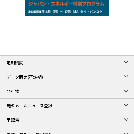
NYMEX close
/06 Aug 2026
77.29
2.07
WTI/Sep
2.9385
0.0997
RBOB/Sep
3.8820
0.0858
No.2/Sep
2.640
-0.048
Natural Gas/Sep
ICE close
/06 Aug 2026
82.49
3.04
Brent/Oct
定期購読
1,172.75
2.50
Gasoil/Aug
55.769
3.365
TTF/Sep
データ販売(不定期)
TOCOM close
/07 Aug 2026
発行物
99,000
0
Gasoline/Sep
106,000
0
Kerosene/Sep
無料メールニュース登録
105,400
500
Gasoil/Sep
77,870
1,370
ME Crude/Aug
用語集
Chukyo close
/07 Aug 2026
97,000
0
Gasoline/Sep