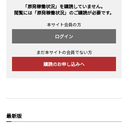
PRA原則
「原発稼働状況」を購読していません。
閲覧には
「原発稼働状況」のご購読
が必要です。
Q & A
English Website
本サイト会員の方
会社概要
瑞姆亜太能源諮問(北京)
お問い合わせ
Rim Energy Media(韓国語)
ログイン
年間休刊日
サイトマップ
まだ本サイトの会員でない方
採用情報
購読のお申し込みへ
最新版