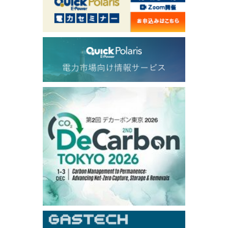
1,191.25
18.50
Gasoil/Aug
56.070
0.301
TTF/Sep
Dubai Swap
/17:30/JST
77.75
0.32
Dubai Swap/Aug
TOCOM
/16:05/JST
99,000
0
Gasoline/Sep
106,000
0
Kerosene/Sep
105,400
500
Gasoil/Sep
77,870
1,370
ME Crude/Aug
Chukyo
/16:05/JST
97,000
0
Gasoline/Sep
105,000
0
Kerosene/Sep
Exchange Rate
/16:00/JST
159.64
-0.85
TTS
158.35
0.17
Inter Bank