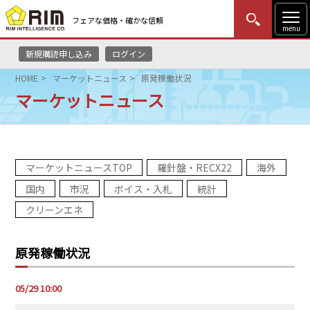
フェアな価格・確かな信頼
menu
新規購読申し込み
ログイン
MENU
更新
はじめての方
ログイン
HOME
マーケットニュース
原発稼働状況
マーケットニュース
HOME
マーケットニュース
マーケットニュースTOP
羅針盤・RECX22
海外
リムレポート
国内
市況
ボイス・入札
統計
メソドロジー
クリーンエネ
研修・セミナー
原発稼働状況
コンサルティング
05/29 10:00