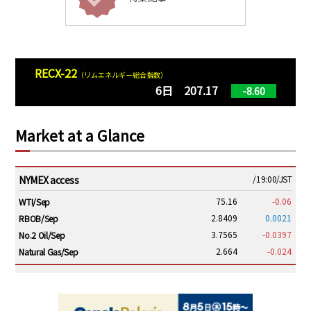
RECX-22
（リムエネルギー総合指数）
6日 207.17
-8.60
Market at a Glance
NYMEX access
/19:00/JST
75.16
-0.06
WTI/Sep
2.8409
0.0021
RBOB/Sep
3.7565
-0.0397
No.2 Oil/Sep
2.664
-0.024
Natural Gas/Sep
ICE electronic
/19:00/JST
79.46
0.01
Brent/Oct