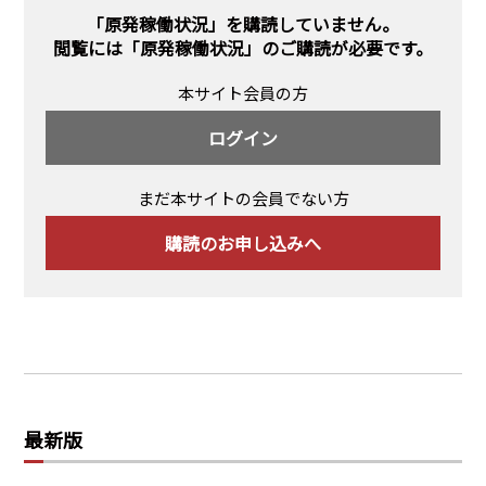
PRA原則
「原発稼働状況」を購読していません。
閲覧には
「原発稼働状況」のご購読
が必要です。
Q & A
English Website
本サイト会員の方
会社概要
瑞姆亜太能源諮問(北京)
お問い合わせ
Rim Energy Media(韓国語)
ログイン
年間休刊日
サイトマップ
まだ本サイトの会員でない方
採用情報
購読のお申し込みへ
最新版