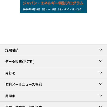
NYMEX close
/05 Aug 2026
75.22
-0.55
WTI/Sep
2.8388
-0.0134
RBOB/Sep
3.7962
0.0257
No.2/Sep
2.688
0.006
Natural Gas/Sep
ICE close
/05 Aug 2026
79.45
0.09
Brent/Oct
定期購読
1,170.25
34.25
Gasoil/Aug
52.404
-3.517
TTF/Sep
データ販売(不定期)
TOCOM close
/06 Aug 2026
発行物
99,000
0
Gasoline/Sep
106,000
0
Kerosene/Sep
無料メールニュース登録
104,900
-200
Gasoil/Sep
76,500
800
ME Crude/Aug
用語集
Chukyo close
/06 Aug 2026
97,000
0
Gasoline/Sep