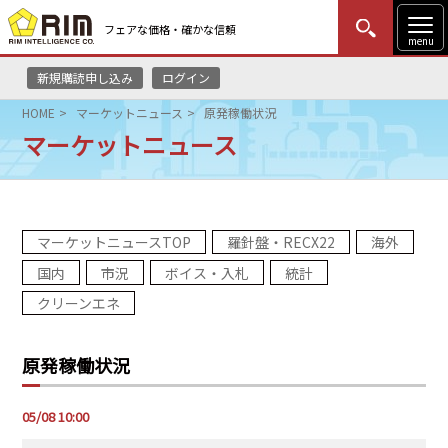
フェアな価格・確かな信頼
menu
新規購読申し込み
ログイン
MENU
更新
はじめての方
ログイン
HOME
マーケットニュース
原発稼働状況
マーケットニュース
HOME
マーケットニュース
マーケットニュースTOP
羅針盤・RECX22
海外
リムレポート
国内
市況
ボイス・入札
統計
メソドロジー
クリーンエネ
研修・セミナー
原発稼働状況
コンサルティング
05/08 10:00