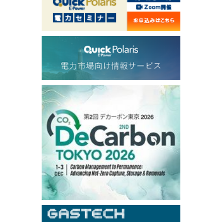
1,146.75
-23.50
Gasoil/Aug
54.520
2.116
TTF/Sep
Dubai Swap
/17:30/JST
77.43
-2.10
Dubai Swap/Aug
TOCOM
/16:05/JST
99,000
0
Gasoline/Sep
106,000
0
Kerosene/Sep
104,900
-200
Gasoil/Sep
76,500
800
ME Crude/Aug
Chukyo
/16:05/JST
97,000
0
Gasoline/Sep
105,000
0
Kerosene/Sep
Exchange Rate
/16:00/JST
158.79
-0.23
TTS
157.82
-0.10
Inter Bank