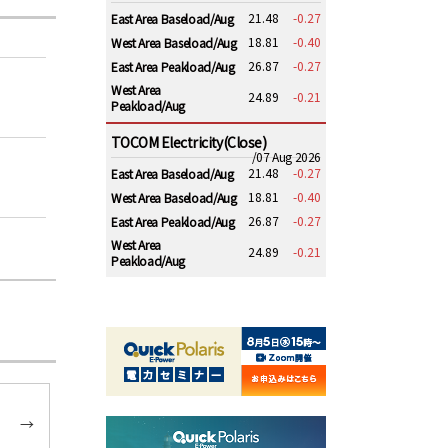
21.48
-0.27
East Area Baseload/Aug
18.81
-0.40
West Area Baseload/Aug
26.87
-0.27
East Area Peakload/Aug
West Area
24.89
-0.21
Peakload/Aug
TOCOM Electricity(Close)
/07 Aug 2026
21.48
-0.27
East Area Baseload/Aug
18.81
-0.40
West Area Baseload/Aug
26.87
-0.27
East Area Peakload/Aug
West Area
24.89
-0.21
Peakload/Aug
→