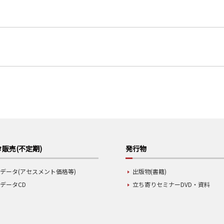
販売(不定期)
発行物
データ(アセスメント価格等)
出版物(書籍)
データCD
立ち寄りセミナーDVD・資料