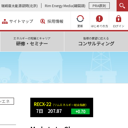
瑞姆亜太能源諮問(北京)
Rim Energy Media(韓国語)
PRA原則
サイトマップ
採用情報
更新
はじめての方
ログイン
エネルギーの知識とキャリア
皆様の要望に応える
研修・セミナー
コンサルティング
ンエネ
RECX-22
（リムエネルギー総合指数）
7日 207.87
+0.70