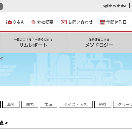
English Website
Q & A
会社概要
お問い合わせ
年間休刊日
一日のエネルギー情報の流れ
価格評価の方法
リムレポート
メソドロジー
値
海外
国内
市況
ボイス・入札
統計
クリー
 >