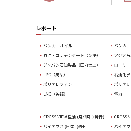
レポート
バンカーオイル
バンカー
原油・コンデンセート（英語）
アジア石
ジャパン石油製品（国内海上）
ローリー
LPG（英語）
石油化学
ポリオレフィン
ポリオレ
LNG（英語）
電力
CROSS VIEW 重油 (月/2回の発行)
CROSS 
バイオマス (固体) (週刊)
バイオマス