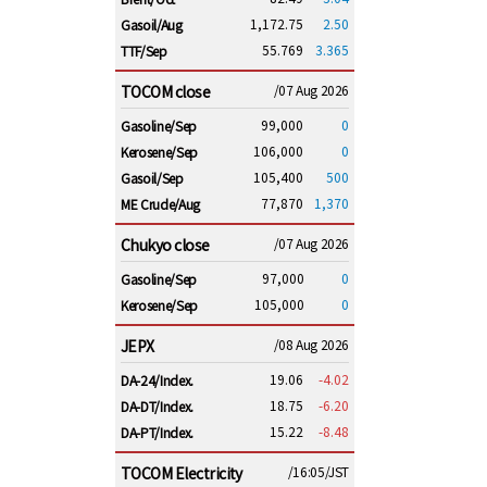
1,172.75
2.50
Gasoil/Aug
55.769
3.365
TTF/Sep
TOCOM close
/07 Aug 2026
99,000
0
Gasoline/Sep
106,000
0
Kerosene/Sep
105,400
500
Gasoil/Sep
77,870
1,370
ME Crude/Aug
Chukyo close
/07 Aug 2026
97,000
0
Gasoline/Sep
105,000
0
Kerosene/Sep
JEPX
/08 Aug 2026
19.06
-4.02
DA-24/Index.
18.75
-6.20
DA-DT/Index.
15.22
-8.48
DA-PT/Index.
TOCOM Electricity
/16:05/JST