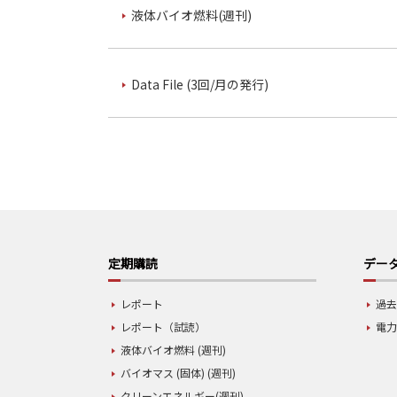
液体バイオ燃料(週刊)
Data File (3回/月の発行)
定期購読
データ
レポート
過去
レポート（試読）
電力
液体バイオ燃料 (週刊)
バイオマス (固体) (週刊)
クリーンエネルギー(週刊)