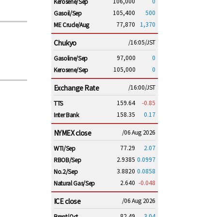
106,000
0
Kerosene/Sep
105,400
500
Gasoil/Sep
77,870
1,370
ME Crude/Aug
Chukyo
/16:05/JST
97,000
0
Gasoline/Sep
105,000
0
Kerosene/Sep
Exchange Rate
/16:00/JST
159.64
-0.85
TTS
158.35
0.17
Inter Bank
NYMEX close
/06 Aug 2026
77.29
2.07
WTI/Sep
2.9385
0.0997
RBOB/Sep
3.8820
0.0858
No.2/Sep
2.640
-0.048
Natural Gas/Sep
ICE close
/06 Aug 2026
82.49
3.04
Brent/Oct