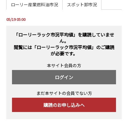
PRA原則
ローリー産業燃料油市況
スポット卸市況
Q & A
English Website
05/19 05:00
会社概要
瑞姆亜太能源諮問(北京)
お問い合わせ
Rim Energy Media(韓国語)
「ローリーラック市況平均値」を購読していませ
ん。
年間休刊日
閲覧には
「ローリーラック市況平均値」のご購読
サイトマップ
が必要です。
採用情報
本サイト会員の方
ログイン
まだ本サイトの会員でない方
購読のお申し込みへ