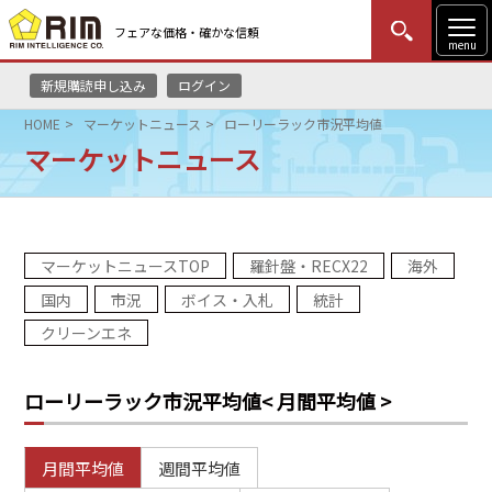
フェアな価格・確かな信頼
menu
新規購読申し込み
ログイン
MENU
更新
はじめての方
ログイン
HOME
マーケットニュース
ローリーラック市況平均値
マーケットニュース
HOME
マーケットニュース
マーケットニュースTOP
羅針盤・RECX22
海外
リムレポート
国内
市況
ボイス・入札
統計
メソドロジー
クリーンエネ
研修・セミナー
ローリーラック市況平均値
< 月間平均値 >
コンサルティング
月間平均値
週間平均値