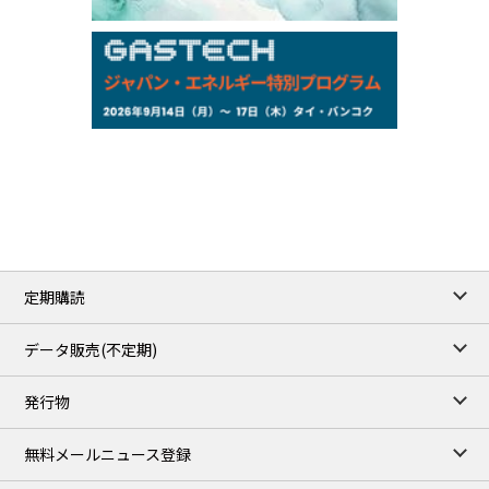
159.64
-0.85
TTS
158.35
0.17
Inter Bank
NYMEX close
/06 Aug 2026
77.29
2.07
WTI/Sep
2.9385
0.0997
RBOB/Sep
3.8820
0.0858
No.2/Sep
2.640
-0.048
Natural Gas/Sep
ICE close
/06 Aug 2026
82.49
3.04
Brent/Oct
定期購読
1,172.75
2.50
Gasoil/Aug
55.769
3.365
TTF/Sep
データ販売(不定期)
TOCOM close
/07 Aug 2026
発行物
99,000
0
Gasoline/Sep
106,000
0
Kerosene/Sep
無料メールニュース登録
105,400
500
Gasoil/Sep
77,870
1,370
ME Crude/Aug