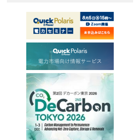
ICE electronic
/19:00/JST
82.31
-0.18
Brent/Oct
1,191.25
18.50
Gasoil/Aug
56.070
0.301
TTF/Sep
Dubai Swap
/17:30/JST
77.75
0.32
Dubai Swap/Aug
TOCOM
/16:05/JST
99,000
0
Gasoline/Sep
106,000
0
Kerosene/Sep
105,400
500
Gasoil/Sep
77,870
1,370
ME Crude/Aug
Chukyo
/16:05/JST
97,000
0
Gasoline/Sep
105,000
0
Kerosene/Sep
Exchange Rate
/16:00/JST