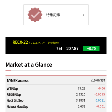
特集記事
→
RECX-22
（リムエネルギー総合指数）
7日 207.87
+0.70
Market at a Glance
NYMEX access
/19:00/JST
77.23
-0.06
WTI/Sep
2.9310
-0.0075
RBOB/Sep
3.8831
0.0011
No.2 Oil/Sep
2.639
-0.001
Natural Gas/Sep