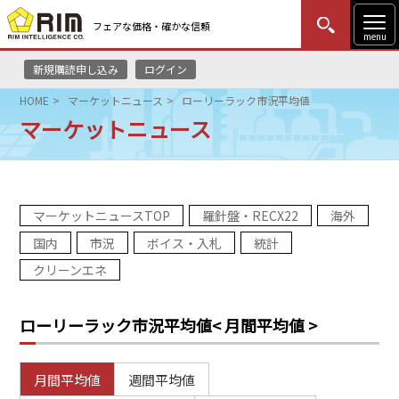
フェアな価格・確かな信頼
menu
新規購読申し込み
ログイン
MENU
更新
はじめての方
ログイン
HOME
マーケットニュース
ローリーラック市況平均値
マーケットニュース
HOME
マーケットニュース
マーケットニュースTOP
羅針盤・RECX22
海外
リムレポート
国内
市況
ボイス・入札
統計
メソドロジー
クリーンエネ
研修・セミナー
ローリーラック市況平均値
< 月間平均値 >
コンサルティング
月間平均値
週間平均値