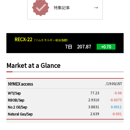
特集記事
→
RECX-22
（リムエネルギー総合指数）
7日 207.87
+0.70
Market at a Glance
NYMEX access
/19:00/JST
77.23
-0.06
WTI/Sep
2.9310
-0.0075
RBOB/Sep
3.8831
0.0011
No.2 Oil/Sep
2.639
-0.001
Natural Gas/Sep
ICE electronic
/19:00/JST