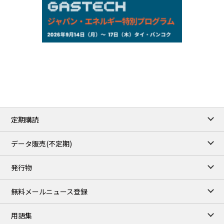
158.35
0.17
Inter Bank
NYMEX close
/06 Aug 2026
77.29
2.07
WTI/Sep
2.9385
0.0997
RBOB/Sep
3.8820
0.0858
No.2/Sep
2.640
-0.048
Natural Gas/Sep
ICE close
/06 Aug 2026
82.49
3.04
Brent/Oct
定期購読
1,172.75
2.50
Gasoil/Aug
55.769
3.365
TTF/Sep
データ販売(不定期)
TOCOM close
/07 Aug 2026
発行物
99,000
0
Gasoline/Sep
106,000
0
Kerosene/Sep
無料メールニュース登録
105,400
500
Gasoil/Sep
77,870
1,370
ME Crude/Aug
用語集
Chukyo close
/07 Aug 2026