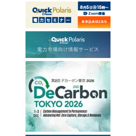
82.31
-0.18
Brent/Oct
1,191.25
18.50
Gasoil/Aug
56.070
0.301
TTF/Sep
Dubai Swap
/17:30/JST
77.75
0.32
Dubai Swap/Aug
TOCOM
/16:05/JST
99,000
0
Gasoline/Sep
106,000
0
Kerosene/Sep
105,400
500
Gasoil/Sep
77,870
1,370
ME Crude/Aug
Chukyo
/16:05/JST
97,000
0
Gasoline/Sep
105,000
0
Kerosene/Sep
Exchange Rate
/16:00/JST
159.64
-0.85
TTS