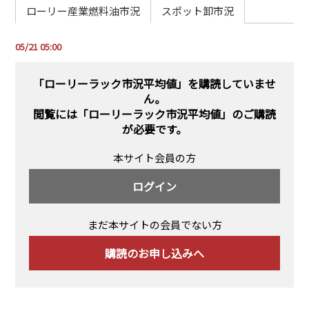
PRA原則
ローリー産業燃料油市況
スポット卸市況
Q & A
English Website
05/21 05:00
会社概要
瑞姆亜太能源諮問(北京)
お問い合わせ
Rim Energy Media(韓国語)
「ローリーラック市況平均値」を購読していませ
ん。
年間休刊日
閲覧には
「ローリーラック市況平均値」のご購読
サイトマップ
が必要です。
採用情報
本サイト会員の方
ログイン
まだ本サイトの会員でない方
購読のお申し込みへ