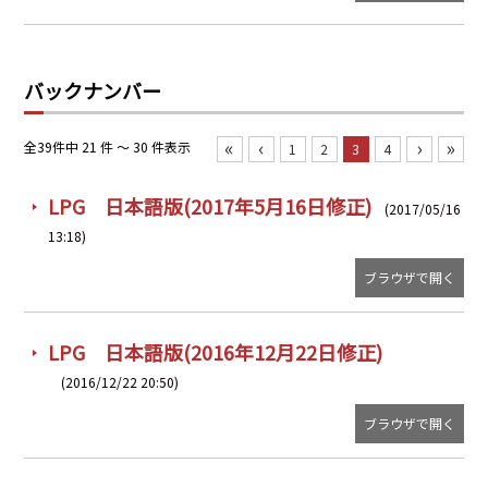
PRA原則
Q & A
English Website
バックナンバー
会社概要
瑞姆亜太能源諮問(北京)
お問い合わせ
Rim Energy Media(韓国語)
«
‹
›
»
全39件中 21 件 ～ 30 件表示
1
2
3
4
年間休刊日
サイトマップ
LPG 日本語版(2017年5月16日修正)
(2017/05/16
採用情報
13:18)
ブラウザで開く
LPG 日本語版(2016年12月22日修正)
(2016/12/22 20:50)
ブラウザで開く