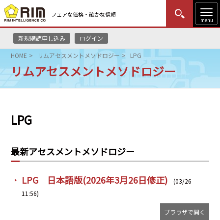
フェアな価格・確かな信頼
menu
新規購読申し込み
ログイン
MENU
更新
はじめての方
ログイン
HOME
リムアセスメントメソドロジー
LPG
リムアセスメントメソドロジー
HOME
マーケットニュース
LPG
リムレポート
メソドロジー
最新アセスメントメソドロジー
研修・セミナー
LPG 日本語版(2026年3月26日修正)
(03/26
コンサルティング
11:56)
ブラウザで開く