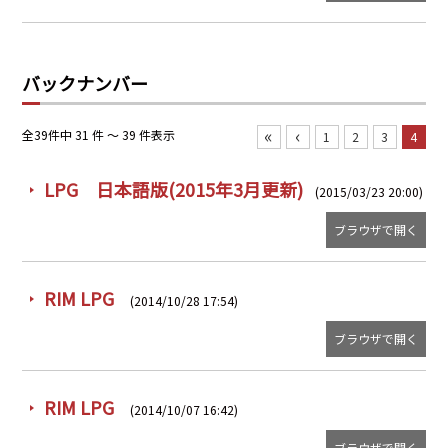
PRA原則
Q & A
English Website
バックナンバー
会社概要
瑞姆亜太能源諮問(北京)
お問い合わせ
Rim Energy Media(韓国語)
«
‹
全39件中 31 件 ～ 39 件表示
1
2
3
4
年間休刊日
サイトマップ
LPG 日本語版(2015年3月更新)
(2015/03/23 20:00)
採用情報
ブラウザで開く
RIM LPG
(2014/10/28 17:54)
ブラウザで開く
RIM LPG
(2014/10/07 16:42)
ブラウザで開く