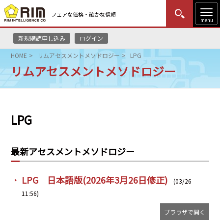
フェアな価格・確かな信頼
menu
新規購読申し込み
ログイン
MENU
更新
はじめての方
ログイン
HOME
リムアセスメントメソドロジー
LPG
リムアセスメントメソドロジー
HOME
マーケットニュース
LPG
リムレポート
メソドロジー
最新アセスメントメソドロジー
研修・セミナー
LPG 日本語版(2026年3月26日修正)
(03/26
コンサルティング
11:56)
ブラウザで開く