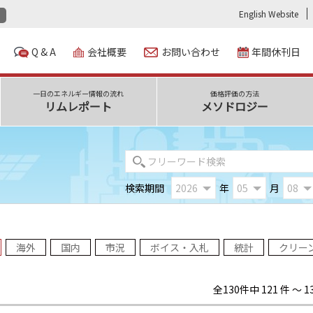
English Website
Q & A
会社概要
お問い合わせ
年間休刊日
一日のエネルギー情報の流れ
価格評価の方法
リムレポート
メソドロジー
検索期間
年
月
海外
国内
市況
ボイス・入札
統計
クリー
全130件中 121 件 ～ 