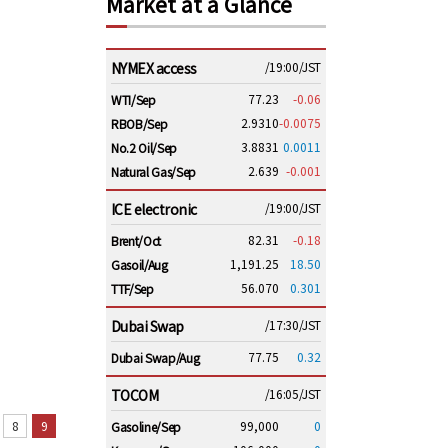
Market at a Glance
NYMEX access
/19:00/JST
77.23
-0.06
WTI/Sep
2.9310
-0.0075
RBOB/Sep
3.8831
0.0011
No.2 Oil/Sep
2.639
-0.001
Natural Gas/Sep
ICE electronic
/19:00/JST
82.31
-0.18
Brent/Oct
1,191.25
18.50
Gasoil/Aug
56.070
0.301
TTF/Sep
Dubai Swap
/17:30/JST
77.75
0.32
Dubai Swap/Aug
TOCOM
/16:05/JST
99,000
0
8
9
Gasoline/Sep