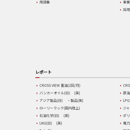
用語集
事
採
レポート
CROSS VIEW 重油(2回/月)
CRO
バンカーオイル(日)
(英)
原油
アジア製品(日)
・製品(英)
LPG
ローリーラック(国内陸上)
ジャ
石油化学(日)
(英)
ポリ
LNG(日)
(英)
電力