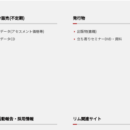
販売(不定期)
発行物
データ(アセスメント価格等)
出版物(書籍)
データCD
立ち寄りセミナーDVD・資料
活動報告・採用情報
リム関連サイト