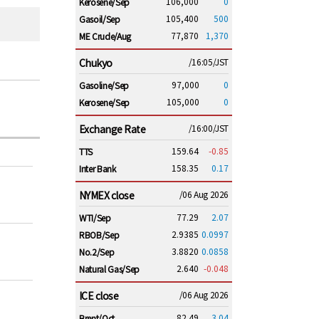
106,000
0
Kerosene/Sep
105,400
500
Gasoil/Sep
77,870
1,370
ME Crude/Aug
Chukyo
/16:05/JST
97,000
0
Gasoline/Sep
105,000
0
Kerosene/Sep
Exchange Rate
/16:00/JST
159.64
-0.85
TTS
158.35
0.17
Inter Bank
NYMEX close
/06 Aug 2026
77.29
2.07
WTI/Sep
2.9385
0.0997
RBOB/Sep
3.8820
0.0858
No.2/Sep
2.640
-0.048
Natural Gas/Sep
ICE close
/06 Aug 2026
82.49
3.04
Brent/Oct