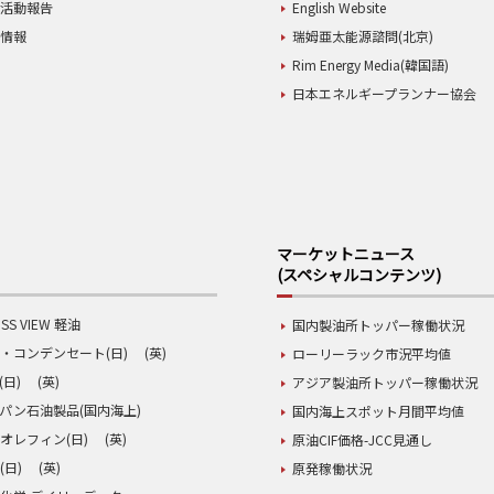
業活動報告
English Website
用情報
瑞姆亜太能源諮問(北京)
Rim Energy Media(韓国語)
日本エネルギープランナー協会
マーケットニュース
(スペシャルコンテンツ)
SS VIEW 軽油
国内製油所トッパー稼働状況
・コンデンセート(日)
(英)
ローリーラック市況平均値
(日)
(英)
アジア製油所トッパー稼働状況
パン石油製品(国内海上)
国内海上スポット月間平均値
オレフィン(日)
(英)
原油CIF価格-JCC見通し
(日)
(英)
原発稼働状況