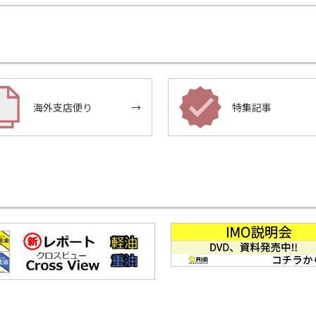
海外支店便り
→
特集記事