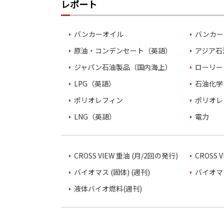
レポート
バンカーオイル
バンカー
原油・コンデンセート（英語）
アジア石
ジャパン石油製品（国内海上）
ローリー
LPG（英語）
石油化学
ポリオレフィン
ポリオレ
LNG（英語）
電力
CROSS VIEW 重油 (月/2回の発行)
CROSS 
バイオマス (固体) (週刊)
バイオマス
液体バイオ燃料(週刊)