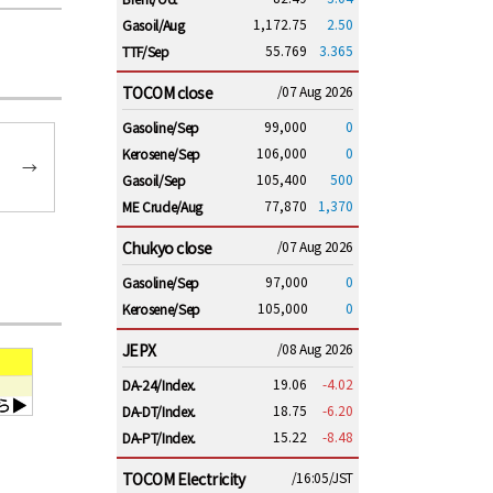
1,172.75
2.50
Gasoil/Aug
55.769
3.365
TTF/Sep
TOCOM close
/07 Aug 2026
99,000
0
Gasoline/Sep
106,000
0
Kerosene/Sep
→
105,400
500
Gasoil/Sep
77,870
1,370
ME Crude/Aug
Chukyo close
/07 Aug 2026
97,000
0
Gasoline/Sep
105,000
0
Kerosene/Sep
JEPX
/08 Aug 2026
19.06
-4.02
DA-24/Index.
18.75
-6.20
DA-DT/Index.
15.22
-8.48
DA-PT/Index.
TOCOM Electricity
/16:05/JST