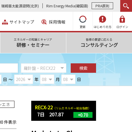
瑞姆亜太能源諮問(北京)
Rim Energy Media(韓国語)
PRA原則
サイトマップ
採用情報
更新
はじめての方
ログイン
エネルギーの知識とキャリア
皆様の要望に応える
研修・セミナー
コンサルティング
日
～
年
月
日
ンエネ
RECX-22
（リムエネルギー総合指数）
7日 207.87
+0.70
130 件表示