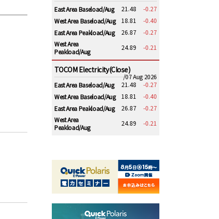
21.48
-0.27
East Area Baseload/Aug
18.81
-0.40
West Area Baseload/Aug
26.87
-0.27
East Area Peakload/Aug
West Area
24.89
-0.21
Peakload/Aug
TOCOM Electricity(Close)
/07 Aug 2026
21.48
-0.27
East Area Baseload/Aug
18.81
-0.40
West Area Baseload/Aug
26.87
-0.27
East Area Peakload/Aug
West Area
24.89
-0.21
Peakload/Aug