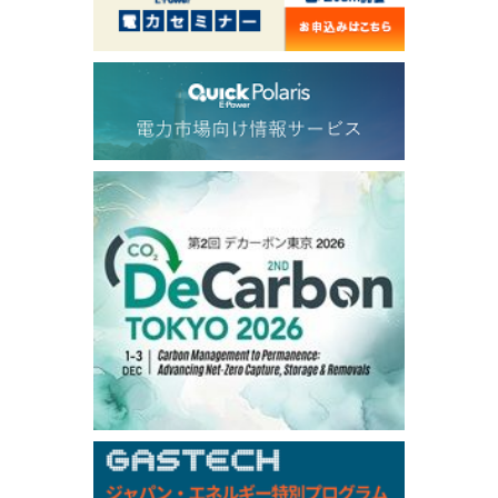
54.520
2.116
TTF/Sep
Dubai Swap
/17:30/JST
77.43
-2.10
Dubai Swap/Aug
TOCOM
/16:05/JST
99,000
0
Gasoline/Sep
106,000
0
Kerosene/Sep
104,900
-200
Gasoil/Sep
76,500
800
ME Crude/Aug
Chukyo
/16:05/JST
97,000
0
Gasoline/Sep
105,000
0
Kerosene/Sep
Exchange Rate
/16:00/JST
158.79
-0.23
TTS
157.82
-0.10
Inter Bank
/05 Aug 2026