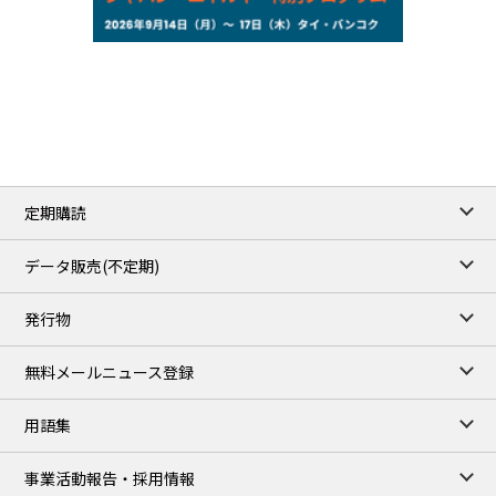
NYMEX close
75.22
-0.55
WTI/Sep
2.8388
-0.0134
RBOB/Sep
3.7962
0.0257
No.2/Sep
2.688
0.006
Natural Gas/Sep
ICE close
/05 Aug 2026
79.45
0.09
Brent/Oct
定期購読
1,170.25
34.25
Gasoil/Aug
52.404
-3.517
TTF/Sep
データ販売(不定期)
TOCOM close
/06 Aug 2026
発行物
99,000
0
Gasoline/Sep
106,000
0
Kerosene/Sep
無料メールニュース登録
104,900
-200
Gasoil/Sep
76,500
800
ME Crude/Aug
用語集
Chukyo close
/06 Aug 2026
97,000
0
事業活動報告・採用情報
Gasoline/Sep