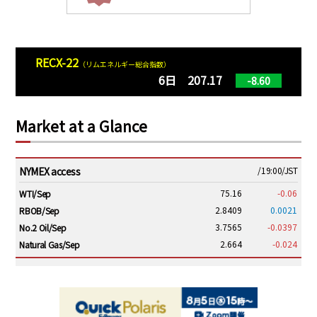
RECX-22
（リムエネルギー総合指数）
6日 207.17
-8.60
Market at a Glance
NYMEX access
/19:00/JST
75.16
-0.06
WTI/Sep
2.8409
0.0021
RBOB/Sep
3.7565
-0.0397
No.2 Oil/Sep
2.664
-0.024
Natural Gas/Sep
ICE electronic
/19:00/JST
79.46
0.01
Brent/Oct
1,146.75
-23.50
Gasoil/Aug