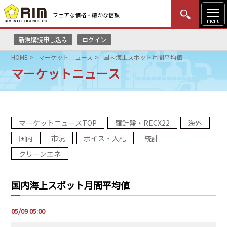
フェアな価格・確かな信頼
menu
新規購読申し込み
ログイン
MENU
更新
はじめての方
ログイン
HOME
マーケットニュース
国内海上スポット月間平均値
マーケットニュース
HOME
マーケットニュース
マーケットニュースTOP
羅針盤・RECX22
海外
リムレポート
国内
市況
ボイス・入札
統計
メソドロジー
クリーンエネ
研修・セミナー
国内海上スポット月間平均値
コンサルティング
05/09 05:00