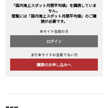
PRA原則
「国内海上スポット月間平均値」を購読していま
せん。
Q & A
English Website
閲覧には
「国内海上スポット月間平均値」のご購
読
が必要です。
会社概要
瑞姆亜太能源諮問(北京)
お問い合わせ
Rim Energy Media(韓国語)
本サイト会員の方
年間休刊日
ログイン
サイトマップ
採用情報
まだ本サイトの会員でない方
購読のお申し込みへ