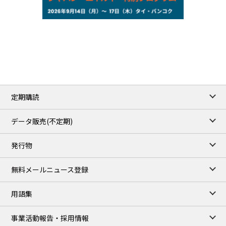
NYMEX close
75.22
-0.55
WTI/Sep
2.8388
-0.0134
RBOB/Sep
3.7962
0.0257
No.2/Sep
2.688
0.006
Natural Gas/Sep
ICE close
/05 Aug 2026
79.45
0.09
Brent/Oct
定期購読
1,170.25
34.25
Gasoil/Aug
52.404
-3.517
TTF/Sep
データ販売(不定期)
TOCOM close
/06 Aug 2026
発行物
99,000
0
Gasoline/Sep
106,000
0
Kerosene/Sep
無料メールニュース登録
104,900
-200
Gasoil/Sep
76,500
800
ME Crude/Aug
用語集
Chukyo close
/06 Aug 2026
97,000
0
事業活動報告・採用情報
Gasoline/Sep