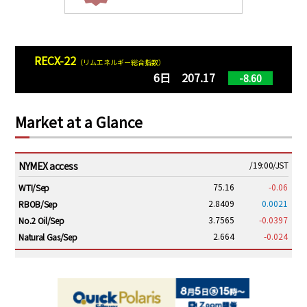
RECX-22
（リムエネルギー総合指数）
6日 207.17
-8.60
Market at a Glance
NYMEX access
/19:00/JST
75.16
-0.06
WTI/Sep
2.8409
0.0021
RBOB/Sep
3.7565
-0.0397
No.2 Oil/Sep
2.664
-0.024
Natural Gas/Sep
ICE electronic
/19:00/JST
79.46
0.01
Brent/Oct
1,146.75
-23.50
Gasoil/Aug