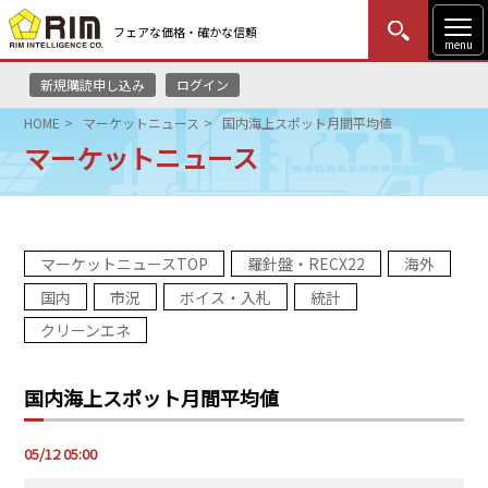
フェアな価格・確かな信頼
menu
新規購読申し込み
ログイン
MENU
更新
はじめての方
ログイン
HOME
マーケットニュース
国内海上スポット月間平均値
マーケットニュース
HOME
マーケットニュース
マーケットニュースTOP
羅針盤・RECX22
海外
リムレポート
国内
市況
ボイス・入札
統計
メソドロジー
クリーンエネ
研修・セミナー
国内海上スポット月間平均値
コンサルティング
05/12 05:00