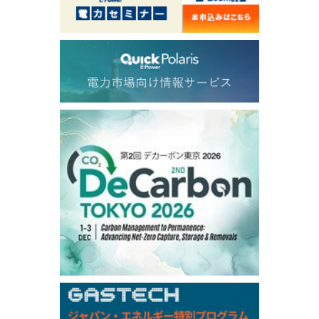
54.520
2.116
TTF/Sep
Dubai Swap
/17:30/JST
77.43
-2.10
Dubai Swap/Aug
TOCOM
/16:05/JST
99,000
0
Gasoline/Sep
106,000
0
Kerosene/Sep
104,900
-200
Gasoil/Sep
76,500
800
ME Crude/Aug
Chukyo
/16:05/JST
97,000
0
Gasoline/Sep
105,000
0
Kerosene/Sep
Exchange Rate
/16:00/JST
158.79
-0.23
TTS
157.82
-0.10
Inter Bank
/05 Aug 2026