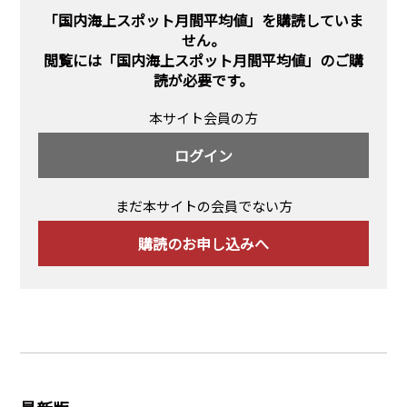
PRA原則
「国内海上スポット月間平均値」を購読していま
せん。
Q & A
English Website
閲覧には
「国内海上スポット月間平均値」のご購
読
が必要です。
会社概要
瑞姆亜太能源諮問(北京)
お問い合わせ
Rim Energy Media(韓国語)
本サイト会員の方
年間休刊日
ログイン
サイトマップ
採用情報
まだ本サイトの会員でない方
購読のお申し込みへ