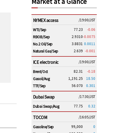
Market at a Glance
NYMEX access
/19:00/JST
77.23
-0.06
WTI/Sep
2.9310
-0.0075
RBOB/Sep
3.8831
0.0011
No.2 Oil/Sep
2.639
-0.001
Natural Gas/Sep
ICE electronic
/19:00/JST
82.31
-0.18
Brent/Oct
1,191.25
18.50
Gasoil/Aug
56.070
0.301
TTF/Sep
Dubai Swap
/17:30/JST
77.75
0.32
Dubai Swap/Aug
TOCOM
/16:05/JST
99,000
0
Gasoline/Sep