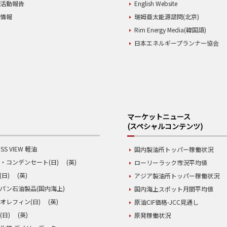
業活動報告
English Website
用情報
瑞姆亜太能源諮問(北京)
Rim Energy Media(韓国語)
日本エネルギープランナー協会
マーケットニュース
(スペシャルコンテンツ)
SS VIEW 軽油
国内製油所トッパー稼働状況
・コンデンセート(日)
(英)
ローリーラック市況平均値
(日)
(英)
アジア製油所トッパー稼働状況
パン石油製品(国内海上)
国内海上スポット月間平均値
オレフィン(日)
(英)
原油CIF価格-JCC見通し
(日)
(英)
原発稼働状況