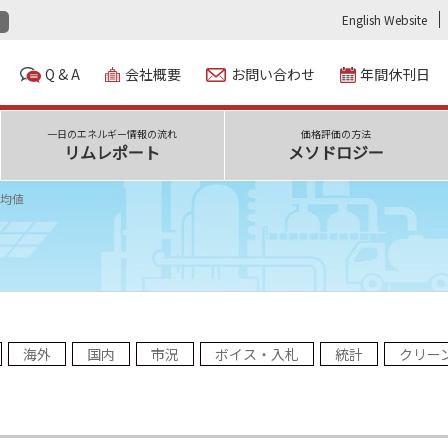
English Website
Q & A
会社概要
お問い合わせ
年間休刊日
一日のエネルギー情報の流れ
価格評価の方法
リムレポート
メソドロジー
均値
海外
国内
市況
ボイス・入札
統計
クリー