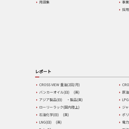
用語集
事
採
レポート
CROSS VIEW 重油(2回/月)
CRO
バンカーオイル(日)
(英)
原油
アジア製品(日)
・製品(英)
LPG
ローリーラック(国内陸上)
ジャ
石油化学(日)
(英)
ポリ
LNG(日)
(英)
電力