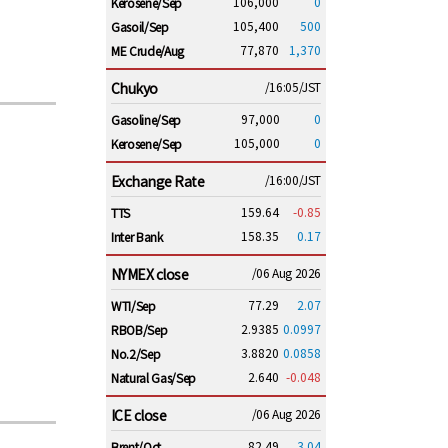
106,000
0
Kerosene/Sep
105,400
500
Gasoil/Sep
77,870
1,370
ME Crude/Aug
Chukyo
/16:05/JST
97,000
0
Gasoline/Sep
105,000
0
Kerosene/Sep
Exchange Rate
/16:00/JST
159.64
-0.85
TTS
158.35
0.17
Inter Bank
NYMEX close
/06 Aug 2026
77.29
2.07
WTI/Sep
2.9385
0.0997
RBOB/Sep
3.8820
0.0858
No.2/Sep
2.640
-0.048
Natural Gas/Sep
ICE close
/06 Aug 2026
82.49
3.04
Brent/Oct