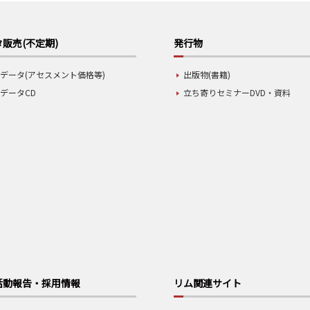
販売(不定期)
発行物
データ(アセスメント価格等)
出版物(書籍)
データCD
立ち寄りセミナーDVD・資料
活動報告・採用情報
リム関連サイト