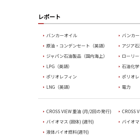
レポート
バンカーオイル
バンカー
原油・コンデンセート（英語）
アジア石
ジャパン石油製品（国内海上）
ローリー
LPG（英語）
石油化学
ポリオレフィン
ポリオレ
LNG（英語）
電力
CROSS VIEW 重油 (月/2回の発行)
CROSS 
バイオマス (固体) (週刊)
バイオマス
液体バイオ燃料(週刊)