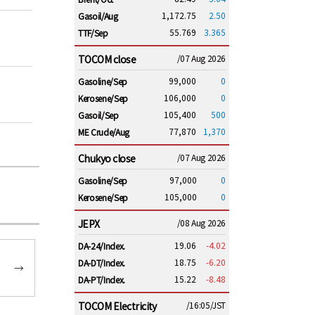
1,172.75
2.50
Gasoil/Aug
55.769
3.365
TTF/Sep
TOCOM close
/07 Aug 2026
99,000
0
Gasoline/Sep
106,000
0
Kerosene/Sep
105,400
500
Gasoil/Sep
77,870
1,370
ME Crude/Aug
Chukyo close
/07 Aug 2026
97,000
0
Gasoline/Sep
105,000
0
Kerosene/Sep
JEPX
/08 Aug 2026
19.06
-4.02
DA-24/Index.
18.75
-6.20
DA-DT/Index.
→
15.22
-8.48
DA-PT/Index.
TOCOM Electricity
/16:05/JST