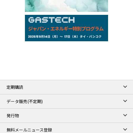
Exchange Rate
/16:00/JST
159.64
-0.85
TTS
158.35
0.17
Inter Bank
NYMEX close
/06 Aug 2026
77.29
2.07
WTI/Sep
2.9385
0.0997
RBOB/Sep
3.8820
0.0858
No.2/Sep
2.640
-0.048
Natural Gas/Sep
ICE close
/06 Aug 2026
82.49
3.04
Brent/Oct
定期購読
1,172.75
2.50
Gasoil/Aug
55.769
3.365
TTF/Sep
データ販売(不定期)
TOCOM close
/07 Aug 2026
発行物
99,000
0
Gasoline/Sep
106,000
0
Kerosene/Sep
無料メールニュース登録
105,400
500
Gasoil/Sep