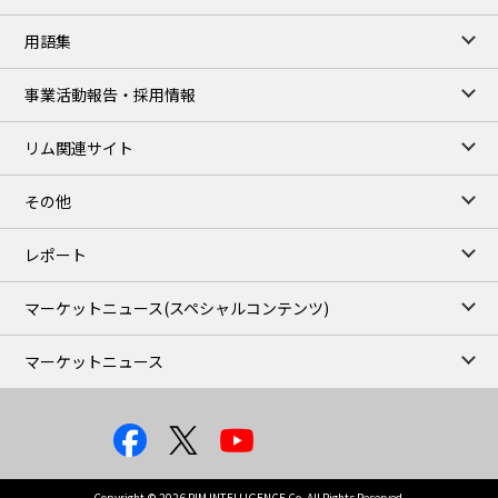
77,870
1,370
ME Crude/Aug
用語集
Chukyo close
/07 Aug 2026
97,000
0
事業活動報告・採用情報
Gasoline/Sep
105,000
0
Kerosene/Sep
リム関連サイト
JEPX
/08 Aug 2026
19.06
-4.02
DA-24/Index.
その他
18.75
-6.20
DA-DT/Index.
15.22
-8.48
DA-PT/Index.
レポート
TOCOM Electricity
/16:05/JST
マーケットニュース
(スペシャルコンテンツ)
21.48
-0.27
East Area Baseload/Aug
18.81
-0.40
West Area Baseload/Aug
マーケットニュース
26.87
-0.27
East Area Peakload/Aug
24.89
-0.21
West Area Peakload/Aug
TOCOM Electricity(Close)
/07 Aug 2026
21.48
-0.27
East Area Baseload/Aug
Copyright © 2026 RIM INTELLIGENCE Co, All Rights Reserved.