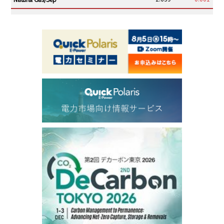
ICE electronic
/19:00/JST
82.31
-0.18
Brent/Oct
1,191.25
18.50
Gasoil/Aug
56.070
0.301
TTF/Sep
Dubai Swap
/17:30/JST
77.75
0.32
Dubai Swap/Aug
TOCOM
/16:05/JST
99,000
0
Gasoline/Sep
106,000
0
Kerosene/Sep
105,400
500
Gasoil/Sep
77,870
1,370
ME Crude/Aug
Chukyo
/16:05/JST
97,000
0
Gasoline/Sep
105,000
0
Kerosene/Sep