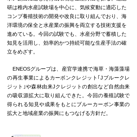
研は稚内水産試験場を中心に、気候変動に適応した
コンブ養殖技術の開発や改良に取り組んでおり、海
洋環境の保全と水産業の振興を両立する技術支援を
進めている。今回の試験でも、水産分野で蓄積した
知見を活用し、効率的かつ持続可能な生産手法の確
立をめざす。
ENEOS
グループは、産官学連携で海草・海藻藻場
の再生事業によるカーボンクレジット｢
J
ブルークレ
ジット｣や森林由来
J
クレジットの創出など自然由来
の吸収源拡大に取り組んできた。今回の養殖試験で
得られる知見や成果をもとにブルーカーボン事業の
拡大と地域産業の振興にもつなげる方針だ。