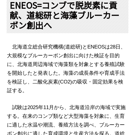
PRA原則
ENEOS=コンブで脱炭素に貢
献、道総研と海藻ブルーカー
Q & A
English Website
ボン創出へ
会社概要
瑞姆亜太能源諮問(北京)
お問い合わせ
Rim Energy Media(韓国語)
年間休刊日
北海道立総合研究機構
(
道総研
)
と
ENEOS
は
28
日、
サイトマップ
大規模なブルーカーボン創出に向けた検証を目的
採用情報
に、北海道周辺海域で海藻類を対象とする養殖試験
を開始したと発表した。海藻の成長条件や育成手法
を検証し、二酸化炭素
(CO2)
の吸収・固定効果を検
証する。
試験は
2025
年
11
月から、北海道沿岸の海域で実施
する。在来のコンブ類など大型海藻を対象に、生育
に適した水温や潮流、養殖方法を調べ、ブルーカー
ボン創出に適した育成環境と生産方法を探る。
道総