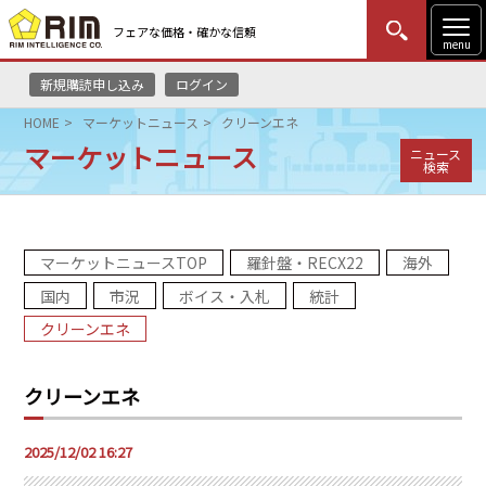
フェアな価格・確かな信頼
menu
新規購読申し込み
ログイン
MENU
更新
はじめての方
ログイン
HOME
マーケットニュース
クリーンエネ
マーケットニュース
ニュース
HOME
検索
マーケットニュース
マーケットニュースTOP
羅針盤・RECX22
海外
リムレポート
国内
市況
ボイス・入札
統計
メソドロジー
クリーンエネ
研修・セミナー
クリーンエネ
コンサルティング
2025/12/02 16:27