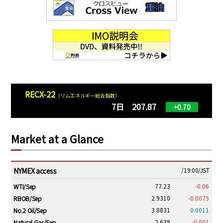
RECX-22
（リムエネルギー総合指数）
7日 207.87
+0.70
Market at a Glance
NYMEX access
/19:00/JST
77.23
-0.06
WTI/Sep
2.9310
-0.0075
RBOB/Sep
3.8831
0.0011
No.2 Oil/Sep
2.639
-0.001
Natural Gas/Sep