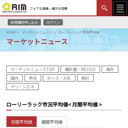
フェアな価格・確かな信頼
menu
新規購読申し込み
ログイン
MENU
更新
はじめての方
ログイン
HOME
マーケットニュース
ローリーラック市況平均値
マーケットニュース
HOME
マーケットニュース
マーケットニュースTOP
羅針盤・RECX22
海外
リムレポート
国内
市況
ボイス・入札
統計
メソドロジー
クリーンエネ
研修・セミナー
ローリーラック市況平均値
< 月間平均値 >
コンサルティング
月間平均値
週間平均値