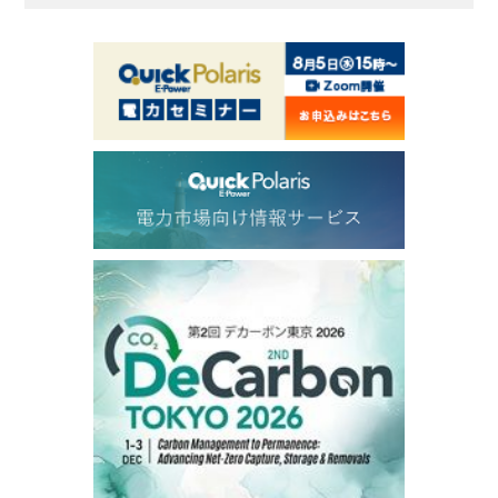
ICE electronic
/15:00/JST
83.57
1.08
Brent/Oct
1,198.50
25.75
Gasoil/Aug
58.150
2.381
TTF/Sep
Dubai Swap
/10:45/JST
79.66
2.23
Dubai Swap/Aug
TOCOM
/11:35/JST
-
-
Gasoline/Sep
-
-
Kerosene/Sep
-
-
Gasoil/Sep
77,870
1,370
ME Crude/Aug
Chukyo
/11:35/JST
-
-
Gasoline/Sep
-
-
Kerosene/Sep
Exchange Rate
/10:00/JST