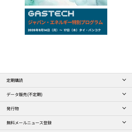
159.64
-0.85
TTS
158.52
-0.70
Inter Bank
NYMEX close
/06 Aug 2026
77.29
2.07
WTI/Sep
2.9385
0.0997
RBOB/Sep
3.8820
0.0858
No.2/Sep
2.640
-0.048
Natural Gas/Sep
ICE close
/06 Aug 2026
82.49
3.04
Brent/Oct
定期購読
1,172.75
2.50
Gasoil/Aug
55.769
3.365
TTF/Sep
データ販売(不定期)
TOCOM close
/06 Aug 2026
発行物
99,000
0
Gasoline/Sep
106,000
0
Kerosene/Sep
無料メールニュース登録
104,900
-200
Gasoil/Sep
76,500
800
ME Crude/Aug