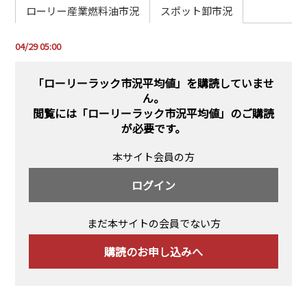
PRA原則
ローリー産業燃料油市況
スポット卸市況
Q & A
English Website
04/29 05:00
会社概要
瑞姆亜太能源諮問(北京)
お問い合わせ
Rim Energy Media(韓国語)
「ローリーラック市況平均値」を購読していませ
ん。
年間休刊日
閲覧には
「ローリーラック市況平均値」のご購読
サイトマップ
が必要です。
採用情報
本サイト会員の方
ログイン
まだ本サイトの会員でない方
購読のお申し込みへ