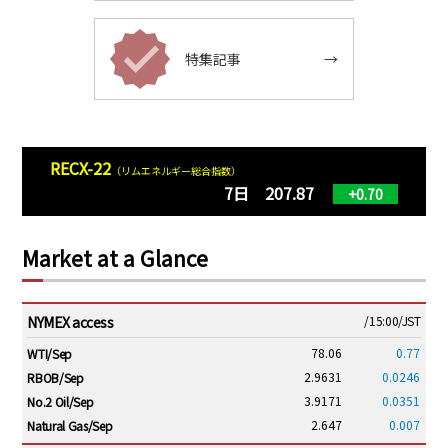
特集記事
→
RECX-22
（リムエネルギー総合指数）
7日 207.87
+0.70
Market at a Glance
NYMEX access
/15:00/JST
78.06
0.77
WTI/Sep
2.9631
0.0246
RBOB/Sep
3.9171
0.0351
No.2 Oil/Sep
2.647
0.007
Natural Gas/Sep