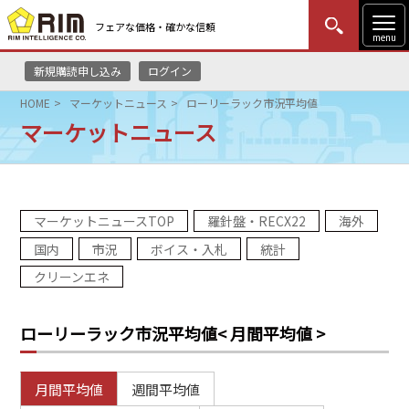
フェアな価格・確かな信頼
menu
新規購読申し込み
ログイン
MENU
更新
はじめての方
ログイン
HOME
マーケットニュース
ローリーラック市況平均値
マーケットニュース
HOME
マーケットニュース
マーケットニュースTOP
羅針盤・RECX22
海外
リムレポート
国内
市況
ボイス・入札
統計
メソドロジー
クリーンエネ
研修・セミナー
ローリーラック市況平均値
< 月間平均値 >
コンサルティング
月間平均値
週間平均値