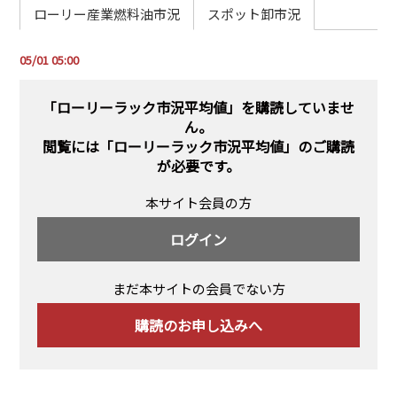
PRA原則
ローリー産業燃料油市況
スポット卸市況
Q & A
English Website
05/01 05:00
会社概要
瑞姆亜太能源諮問(北京)
お問い合わせ
Rim Energy Media(韓国語)
「ローリーラック市況平均値」を購読していませ
ん。
年間休刊日
閲覧には
「ローリーラック市況平均値」のご購読
サイトマップ
が必要です。
採用情報
本サイト会員の方
ログイン
まだ本サイトの会員でない方
購読のお申し込みへ