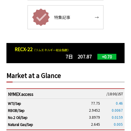
特集記事
→
RECX-22
（リムエネルギー総合指数）
7日 207.87
+0.70
Market at a Glance
NYMEX access
/18:00/JST
77.75
0.46
WTI/Sep
2.9452
0.0067
RBOB/Sep
3.8979
0.0159
No.2 Oil/Sep
2.645
0.005
Natural Gas/Sep