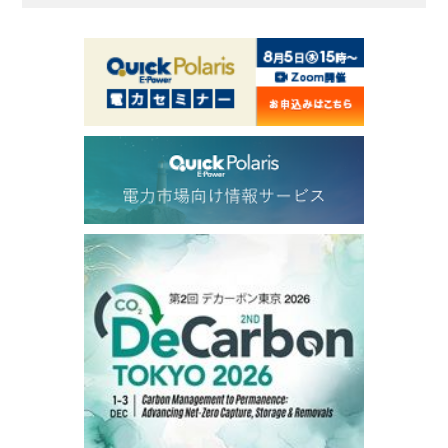
ICE electronic
/18:00/JST
83.05
0.56
Brent/Oct
1,194.75
22.00
Gasoil/Aug
56.195
0.426
TTF/Sep
Dubai Swap
/17:30/JST
77.75
0.32
Dubai Swap/Aug
TOCOM
/16:05/JST
99,000
0
Gasoline/Sep
106,000
0
Kerosene/Sep
105,400
500
Gasoil/Sep
77,870
1,370
ME Crude/Aug
Chukyo
/16:05/JST
97,000
0
Gasoline/Sep
105,000
0
Kerosene/Sep
Exchange Rate
/16:00/JST