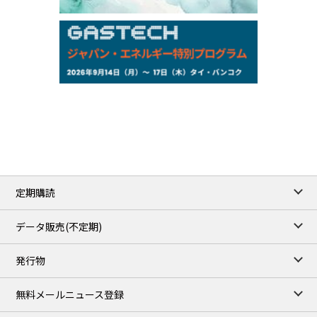
159.64
-0.85
TTS
158.35
0.17
Inter Bank
NYMEX close
/06 Aug 2026
77.29
2.07
WTI/Sep
2.9385
0.0997
RBOB/Sep
3.8820
0.0858
No.2/Sep
2.640
-0.048
Natural Gas/Sep
ICE close
/06 Aug 2026
82.49
3.04
Brent/Oct
定期購読
1,172.75
2.50
Gasoil/Aug
55.769
3.365
TTF/Sep
データ販売(不定期)
TOCOM close
/07 Aug 2026
発行物
99,000
0
Gasoline/Sep
106,000
0
Kerosene/Sep
無料メールニュース登録
105,400
500
Gasoil/Sep
77,870
1,370
ME Crude/Aug