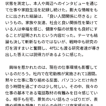
PRA原則
状態を測定し、本人や周辺へのインタビューを通じ
て仕事や家庭生活を記録し続けた。膨大な情報をも
Q & A
English Website
とに出された結論は、「良い人間関係に尽きる」と
会社概要
瑞姆亜太能源諮問(北京)
いうもの。家族や友達、社会と良い関係性を築けて
お問い合わせ
Rim Energy Media(韓国語)
いる人は幸福を感じ、健康や脳の状態をも良好にす
年間休刊日
ることが証明されたという内容だった。テーマも結
サイトマップ
論も決して斬新なものではないが、戦時中も研究の
採用情報
灯を消すまいと奮闘し、4代にも渡る研究者達が導き
出した答えには説得力があるように感じた。
興味を惹かれたのは、現在の仕事環境も影響して
いるのだろう。社内で在宅勤務が実施されて
1
週間。
黙々と仕事に取り組める反面、パソコンとだけ向き
合う時間を過ごすのは少し侘しい。その中、我々の
仕事の基本である電話取材の有難みを日々感じてい
る。相手も在宅、景気のいい話もさっぱりだが、表
情や感情を想像しながらの会話には充実感がある。