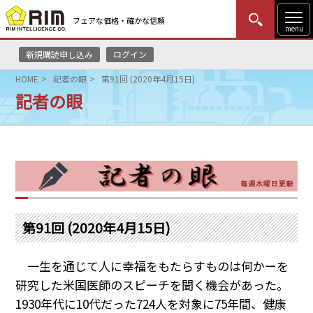
フェアな価格・確かな信頼
menu
新規購読申し込み
ログイン
MENU
更新
はじめての方
ログイン
HOME
記者の眼
第91回 (2020年4月15日)
記者の眼
HOME
マーケットニュース
リムレポート
メソドロジー
第91回 (2020年4月15日)
研修・セミナー
一生を通じて人に幸福をもたらすものは何かーを
コンサルティング
研究した米国医師のスピーチを聞く機会があった。
1930
年代に10代だった
724
人を対象に
75
年間、健康