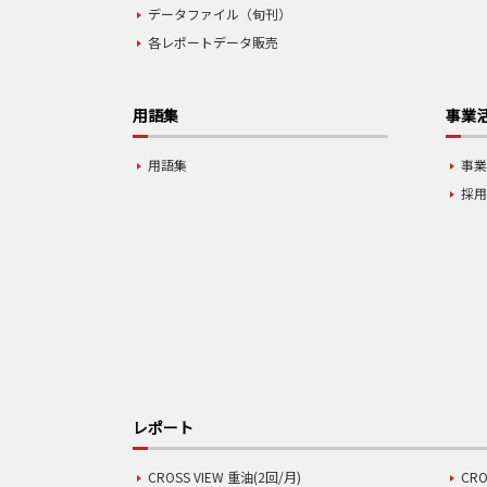
データファイル（旬刊）
各レポートデータ販売
用語集
事業
用語集
事
採
レポート
CROSS VIEW 重油(2回/月)
CRO