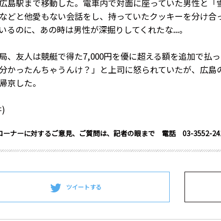
広島駅まで移動した。電車内で対面に座っていた男性と「
などと他愛もない会話をし、持っていたクッキーを分け合
いるのに、あの時は男性が深掘りしてくれたな...。
局、友人は競艇で得た
7,000
円を優に超える額を追加で払っ
分かったんちゃうんけ？」と上司に怒られていたが、広島
帰京した。
井
)
ーナーに対するご意見、ご質問は、記者の眼まで 電話 03-3552-2411 メール 
ツイートする