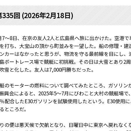
335回 (2026年2月18日)
月
7
～
8
日、在京の友人
2
人と広島県へ旅に出かけた。空港で
を打ち、大宝山の頂から町並みを一望した。船の修理・建
ンカーはなかったと思うが、物流を守る最前線を目にし、
島ボートレース場で競艇に初挑戦。その日は大雪とあり
2
周
吹雪と化した。友人は
7,000
円勝ちだった。
のモーターの燃料について調べてみたところ、ガソリン
振興会によると、
2025
年
5
～
7
月にびわこと大村の競艇場で
％配合した
E30
ガソリンを試験使用したという。
E30
使用に
るところだ。
の便は悪天候で欠航となり、日曜日中に東京へ戻れなく