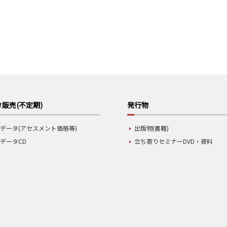
販売(不定期)
発行物
データ(アセスメント価格等)
出版物(書籍)
データCD
立ち寄りセミナーDVD・資料