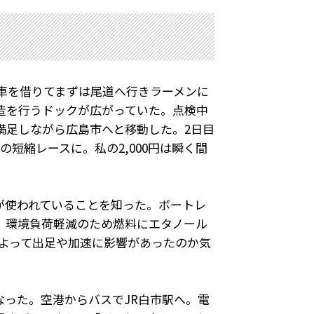
車を借りてまずは尾道へ行きラーメンに
造を行うドックが広がっていた。点検中
満足しながら広島市へと移動した。
2
日目
の短縮レースに。私の
2,000
円は瞬く間
が使われていることを知った。ボートレ
、環境負荷軽減のため燃料にエタノール
よって出足や加速に影響があったのか気
なった。空港からバスで
JR
白市駅へ。電