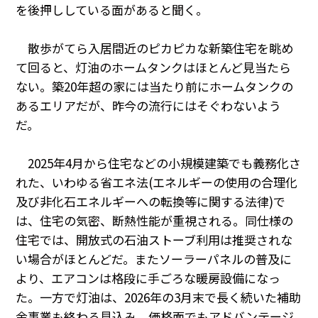
PRA原則
を後押ししている面があると聞く。
Q & A
English Website
散歩がてら入居間近のピカピカな新築住宅を眺め
会社概要
瑞姆亜太能源諮問(北京)
て回ると、灯油のホームタンクはほとんど見当たら
お問い合わせ
Rim Energy Media(韓国語)
ない。築
20
年超の家には当たり前にホームタンクの
年間休刊日
あるエリアだが、昨今の流行にはそぐわないよう
サイトマップ
だ。
採用情報
2025
年
4
月から住宅などの小規模建築でも義務化さ
れた、いわゆる省エネ法
(
エネルギーの使用の合理化
及び非化石エネルギーへの転換等に関する法律
)
で
は、住宅の気密、断熱性能が重視される。同仕様の
住宅では、開放式の石油ストーブ利用は推奨されな
い場合がほとんどだ。またソーラーパネルの普及に
より、エアコンは格段に手ごろな暖房設備になっ
た。一方で灯油は、
2026
年の
3
月末で長く続いた補助
金事業も終わる見込み。価格面でもアドバンテージ