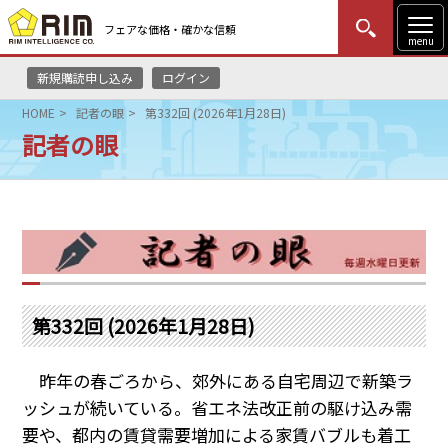
フェアな価格・確かな信頼
menu
新規購読申し込み
ログイン
MENU
更新
はじめての方
ログイン
HOME
記者の眼
第332回 (2026年1月28日)
記者の眼
HOME
マーケットニュース
リムレポート
メソドロジー
第332回 (2026年1月28日)
研修・セミナー
昨年の春ごろから、郊外にある自宅周辺で新築ラ
コンサルティング
ッシュが続いている。省エネ法改正前の駆け込み需
要や、都内の賃貸需要増加による家賃バブルも着工