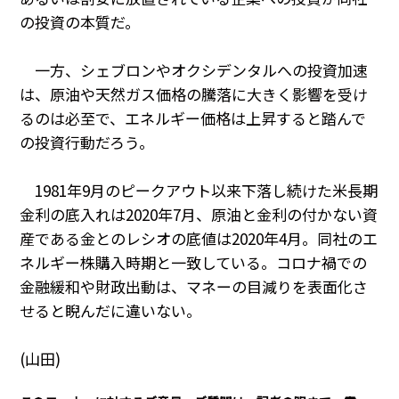
の投資の本質だ。
一方、シェブロンやオクシデンタルへの投資加速
は、原油や天然ガス価格の騰落に大きく影響を受け
るのは必至で、エネルギー価格は上昇すると踏んで
の投資行動だろう。
1981年
9
月のピークアウト以来下落し続けた米長期
金利の底入れは
2020
年
7
月、原油と金利の付かない資
産である金とのレシオの底値は
2020
年
4
月。同社のエ
ネルギー株購入時期と一致している。コロナ禍での
金融緩和や財政出動は、マネーの目減りを表面化さ
せると睨んだに違いない。
(山田)