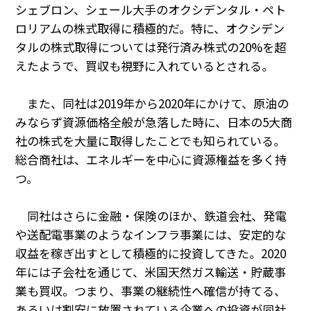
PRA原則
シェブロン、シェール大手のオクシデンタル・ペト
ロリアムの株式取得に積極的だ。特に、オクシデン
Q & A
English Website
タルの株式取得については発行済み株式の
20%
を超
会社概要
瑞姆亜太能源諮問(北京)
えたようで、買収も視野に入れているとされる。
お問い合わせ
Rim Energy Media(韓国語)
年間休刊日
また、同社は
2019
年から
2020
年にかけて、原油の
サイトマップ
みならず資源価格全般が急落した時に、日本の
5
大商
採用情報
社の株式を大量に取得したことでも知られている。
総合商社は、エネルギーを中心に資源権益を多く持
つ。
同社はさらに金融・保険のほか、鉄道会社、発電
や送配電事業のようなインフラ事業には、安定的な
収益を稼ぎ出すとして積極的に投資してきた。
2020
年には子会社を通じて、米国天然ガス輸送・貯蔵事
業も買収。つまり、事業の継続性へ確信が持てる、
あるいは割安に放置されている企業への投資が同社