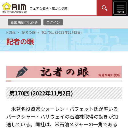
フェアな価格・確かな信頼
menu
新規購読申し込み
ログイン
MENU
更新
はじめての方
ログイン
HOME
記者の眼
第170回 (2022年11月2日)
記者の眼
HOME
マーケットニュース
リムレポート
メソドロジー
第170回 (2022年11月2日)
研修・セミナー
米著名投資家ウォーレン・バフェット氏が率いる
コンサルティング
バークシャー・ハサウェイの石油株取得の動きが加
速している。同社は、米石油メジャーの一角である