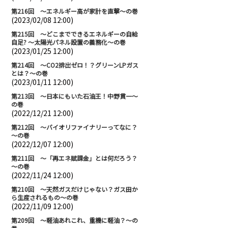
第216回 ～エネルギー高が家計を直撃～の巻
(2023/02/08 12:00)
第215回 ～どこまでできるエネルギーの自給
自足? ～太陽光パネル設置の義務化～の巻
(2023/01/25 12:00)
第214回 ～CO2排出ゼロ！？グリーンLPガス
とは？～の巻
(2023/01/11 12:00)
第213回 ～日本にもいた石油王！中野貫一～
の巻
(2022/12/21 12:00)
第212回 ～バイオリファイナリーってなに？
～の巻
(2022/12/07 12:00)
第211回 ～「再エネ賦課金」とは何だろう？
～の巻
(2022/11/24 12:00)
第210回 ～天然ガスだけじゃない？ガス田か
ら生産されるもの～の巻
(2022/11/09 12:00)
第209回 ～軽油あれこれ、重機に軽油？～の