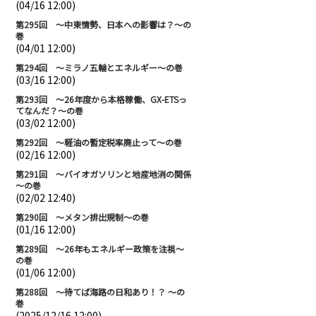
(04/16 12:00)
第295回 ～中東情勢、日本への影響は？～の
巻
(04/01 12:00)
第294回 ～ミラノ五輪とエネルギー～の巻
(03/16 12:00)
第293回 ～26年度から本格稼働、GX-ETSっ
てなんだ？～の巻
(03/02 12:00)
第292回 ～軽油の暫定税率廃止って～の巻
(02/16 12:00)
第291回 ～バイオガソリンと地産地消の関係
～の巻
(02/02 12:40)
第290回 ～メタン排出規制～の巻
(01/16 12:00)
第289回 ～26年もエネルギー政策を注視～
の巻
(01/06 12:00)
第288回 ～待てば海路の日和あり！？ ～の
巻
(2025/12/16 12:00)