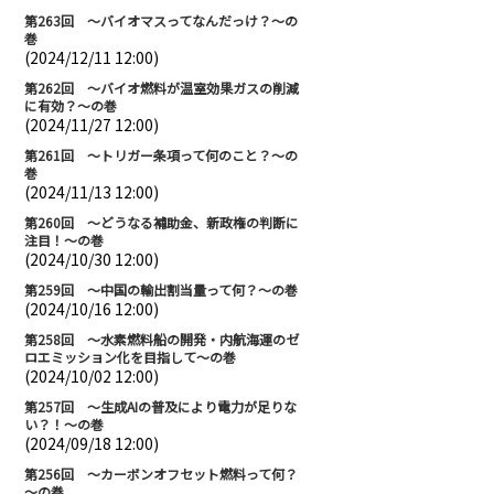
第263回 ～バイオマスってなんだっけ？～の
巻
(2024/12/11 12:00)
第262回 ～バイオ燃料が温室効果ガスの削減
に有効？～の巻
(2024/11/27 12:00)
第261回 ～トリガー条項って何のこと？～の
巻
(2024/11/13 12:00)
第260回 ～どうなる補助金、新政権の判断に
注目！～の巻
(2024/10/30 12:00)
第259回 ～中国の輸出割当量って何？～の巻
(2024/10/16 12:00)
第258回 ～水素燃料船の開発・内航海運のゼ
ロエミッション化を目指して～の巻
(2024/10/02 12:00)
第257回 ～生成AIの普及により電力が足りな
い？！～の巻
(2024/09/18 12:00)
第256回 ～カーボンオフセット燃料って何？
～の巻