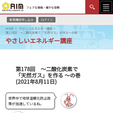
フェアな価格・確かな信頼
menu
新規購読申し込み
ログイン
MENU
更新
はじめての方
ログイン
HOME
やさしいエネルギー講座
第178回 ～二酸化炭素で「天然ガス」を作る～の巻
HOME
やさしいエネルギー講座
マーケットニュース
リムレポート
第178回 ～二酸化炭素で
「天然ガス」を作る ～の巻
メソドロジー
(2021年8月11日)
研修・セミナー
世界中で地球温暖化防止政
コンサルティング
策が加速しているね。