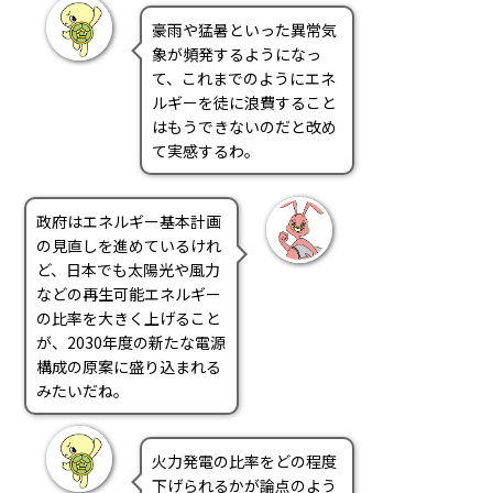
PRA原則
豪雨や猛暑といった異常気
象が頻発するようになっ
Q & A
English Website
て、これまでのようにエネ
会社概要
瑞姆亜太能源諮問(北京)
ルギーを徒に浪費すること
はもうできないのだと改め
お問い合わせ
Rim Energy Media(韓国語)
て実感するわ。
年間休刊日
サイトマップ
採用情報
政府はエネルギー基本計画
の見直しを進めているけれ
ど、日本でも太陽光や風力
などの再生可能エネルギー
の比率を大きく上げること
が、2030年度の新たな電源
構成の原案に盛り込まれる
みたいだね。
火力発電の比率をどの程度
下げられるかが論点のよう