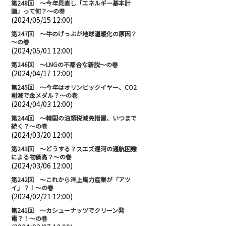
第248回 ～今年見直し「エネルギー基本計
画」って何？～の巻
(2024/05/15 12:00)
第247回 ～牛のげっぷが地球温暖化の原因？
～の巻
(2024/05/01 12:00)
第246回 ～LNGの不都合な新説～の巻
(2024/04/17 12:00)
第245回 ～今年はオリンピックイヤー、CO2
削減で金メダル？～の巻
(2024/04/03 12:00)
第244回 ～韓国の油類税減免措置、いつまで
続く？～の巻
(2024/03/20 12:00)
第243回 ～どうする？スエズ運河の通航困難
による物価高？～の巻
(2024/03/06 12:00)
第242回 ～これから洋上風力産業が「アツ
イ」？！～の巻
(2024/02/21 12:00)
第241回 ～カシューナッツでクリーン発
電？！～の巻