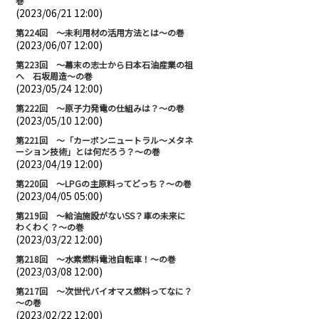
巻
(2023/06/21 12:00)
第224回 ～未利用材の活用方法とは～の巻
(2023/06/07 12:00)
第223回 ～幕末の志士から日本石油産業の祖
へ 石坂周造～の巻
(2023/05/24 12:00)
第222回 ～原子力発電の仕組みは？～の巻
(2023/05/10 12:00)
第221回 ～「カーボンニュートラル～メタネ
ーション技術」とは何だろう？～の巻
(2023/04/19 12:00)
第220回 ～LPGの主原料ってどっち？～の巻
(2023/04/05 05:00)
第219回 ～給油施設がないSS？車の未来に
わくわく？～の巻
(2023/03/22 12:00)
第218回 ～水素燃料電池自転車！～の巻
(2023/03/08 12:00)
第217回 ～次世代バイオマス燃料ってなに？
～の巻
(2023/02/22 12:00)