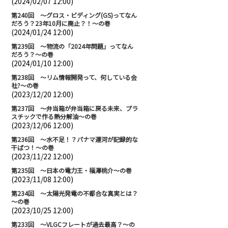
(2024/02/07 12:00)
第240回 ～グロス・ビディング(GS)ってなん
だろう？23年10月に廃止？！～の巻
(2024/01/24 12:00)
第239回 ～物流の「2024年問題」ってなん
だろう？～の巻
(2024/01/10 12:00)
第238回 ～リム情報開発って、何している会
社?～の巻
(2023/12/20 12:00)
第237回 ～弁当箱が弁当箱に戻る未来、プラ
スチックで作る熱分解油～の巻
(2023/12/06 12:00)
第236回 ～水不足！？パナマ運河が記録的な
干ばつ！～の巻
(2023/11/22 12:00)
第235回 ～日本の電力王・福澤桃介～の巻
(2023/11/08 12:00)
第234回 ～太陽光発電の不都合な真実とは？
～の巻
(2023/10/25 12:00)
第233回 ～VLGCフレートが過去最高？～の