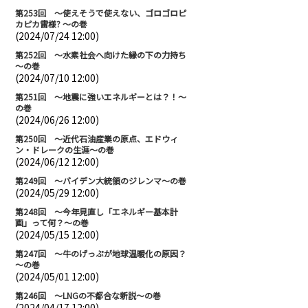
第253回 ～使えそうで使えない、ゴロゴロピ
カピカ雷様? ～の巻
(2024/07/24 12:00)
第252回 ～水素社会へ向けた縁の下の力持ち
～の巻
(2024/07/10 12:00)
第251回 ～地震に強いエネルギーとは？！～
の巻
(2024/06/26 12:00)
第250回 ～近代石油産業の原点、エドウィ
ン・ドレークの生涯～の巻
(2024/06/12 12:00)
第249回 ～バイデン大統領のジレンマ～の巻
(2024/05/29 12:00)
第248回 ～今年見直し「エネルギー基本計
画」って何？～の巻
(2024/05/15 12:00)
第247回 ～牛のげっぷが地球温暖化の原因？
～の巻
(2024/05/01 12:00)
第246回 ～LNGの不都合な新説～の巻
(2024/04/17 12:00)