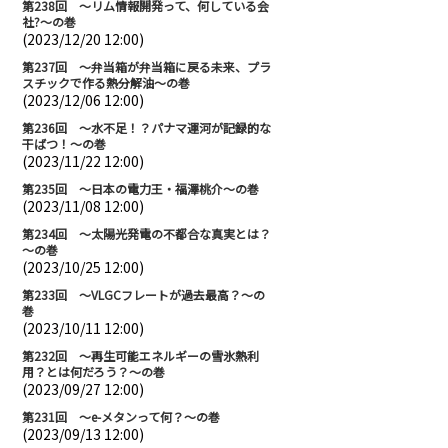
第238回 ～リム情報開発って、何している会
社?～の巻
(2023/12/20 12:00)
第237回 ～弁当箱が弁当箱に戻る未来、プラ
スチックで作る熱分解油～の巻
(2023/12/06 12:00)
第236回 ～水不足！？パナマ運河が記録的な
干ばつ！～の巻
(2023/11/22 12:00)
第235回 ～日本の電力王・福澤桃介～の巻
(2023/11/08 12:00)
第234回 ～太陽光発電の不都合な真実とは？
～の巻
(2023/10/25 12:00)
第233回 ～VLGCフレートが過去最高？～の
巻
(2023/10/11 12:00)
第232回 ～再生可能エネルギーの雪氷熱利
用？とは何だろう？～の巻
(2023/09/27 12:00)
第231回 ～e-メタンって何？～の巻
(2023/09/13 12:00)