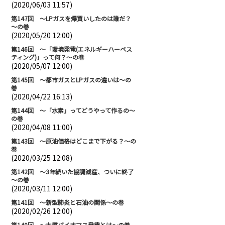
(2020/06/03 11:57)
第147回 ～LPガスを爆買いしたのは誰だ？
～の巻
(2020/05/20 12:00)
第146回 ～「環境発電(エネルギーハーベス
ティング)」って何？～の巻
(2020/05/07 12:00)
第145回 ～都市ガスとLPガスの違いは～の
巻
(2020/04/22 16:13)
第144回 ～「水素」ってどうやって作るの～
の巻
(2020/04/08 11:00)
第143回 ～原油価格はどこまで下がる？～の
巻
(2020/03/25 12:08)
第142回 ～3年続いた協調減産、ついに終了
～の巻
(2020/03/11 12:00)
第141回 ～新型肺炎と石油の関係～の巻
(2020/02/26 12:00)
第140回 ～木質バイオマス発電とは～の巻