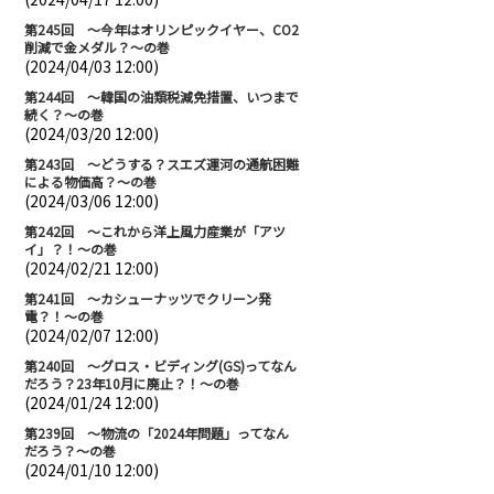
第245回 ～今年はオリンピックイヤー、CO2
削減で金メダル？～の巻
(2024/04/03 12:00)
第244回 ～韓国の油類税減免措置、いつまで
続く？～の巻
(2024/03/20 12:00)
第243回 ～どうする？スエズ運河の通航困難
による物価高？～の巻
(2024/03/06 12:00)
第242回 ～これから洋上風力産業が「アツ
イ」？！～の巻
(2024/02/21 12:00)
第241回 ～カシューナッツでクリーン発
電？！～の巻
(2024/02/07 12:00)
第240回 ～グロス・ビディング(GS)ってなん
だろう？23年10月に廃止？！～の巻
(2024/01/24 12:00)
第239回 ～物流の「2024年問題」ってなん
だろう？～の巻
(2024/01/10 12:00)