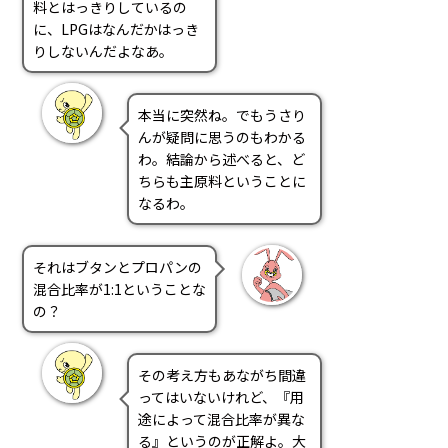
料とはっきりしているの
PRA原則
に、LPGはなんだかはっき
りしないんだよなあ。
Q & A
English Website
会社概要
瑞姆亜太能源諮問(北京)
本当に突然ね。でもうさり
お問い合わせ
Rim Energy Media(韓国語)
んが疑問に思うのもわかる
年間休刊日
わ。結論から述べると、ど
サイトマップ
ちらも主原料ということに
採用情報
なるわ。
それはブタンとプロパンの
混合比率が1:1ということな
の？
その考え方もあながち間違
ってはいないけれど、『用
途によって混合比率が異な
る』というのが正解よ。大