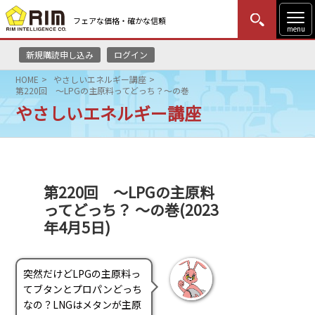
フェアな価格・確かな信頼
menu
新規購読申し込み
ログイン
MENU
更新
はじめての方
ログイン
HOME
やさしいエネルギー講座
第220回 ～LPGの主原料ってどっち？～の巻
HOME
やさしいエネルギー講座
マーケットニュース
リムレポート
第220回 ～LPGの主原料
ってどっち？ ～の巻(2023
メソドロジー
年4月5日)
研修・セミナー
突然だけどLPGの主原料っ
コンサルティング
てブタンとプロパンどっち
なの？LNGはメタンが主原