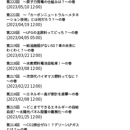
第222回 ～原子力発電の仕組みは？～の巻
(2023/05/10 12:00)
第221回 ～「カーボンニュートラル～メタネ
ーション技術」とは何だろう？～の巻
(2023/04/19 12:00)
第220回 ～LPGの主原料ってどっち？～の巻
(2023/04/05 05:00)
第219回 ～給油施設がないSS？車の未来に
わくわく？～の巻
(2023/03/22 12:00)
第218回 ～水素燃料電池自転車！～の巻
(2023/03/08 12:00)
第217回 ～次世代バイオマス燃料ってなに？
～の巻
(2023/02/22 12:00)
第216回 ～エネルギー高が家計を直撃～の巻
(2023/02/08 12:00)
第215回 ～どこまでできるエネルギーの自給
自足? ～太陽光パネル設置の義務化～の巻
(2023/01/25 12:00)
第214回 ～CO2排出ゼロ！？グリーンLPガス
とは？～の巻