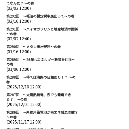
てなんだ？～の巻
(03/02 12:00)
第292回 ～軽油の暫定税率廃止って～の巻
(02/16 12:00)
第291回 ～バイオガソリンと地産地消の関係
～の巻
(02/02 12:40)
第290回 ～メタン排出規制～の巻
(01/16 12:00)
第289回 ～26年もエネルギー政策を注視～
の巻
(01/06 12:00)
第288回 ～待てば海路の日和あり！？ ～の
巻
(2025/12/16 12:00)
第287回 ～太陽熱発電、夜でも発電でき
る？！～の巻
(2025/12/01 12:00)
第286回 ～系統用蓄電池が再エネ普及の鍵？
～の巻
(2025/11/17 12:00)