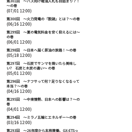
第301回 ～バス向け軽油入札も目詰まり？！
～の巻
(07/01 12:00)
第300回 ～火力発電の「脱硝」とは？～の巻
(06/16 12:00)
第299回 ～夏の電気料金を安く抑えるには～
の巻
(06/01 12:00)
第298回 ～日本へ届く原油の旅路！～の巻
(05/18 12:00)
第297回 ～石炭でサンマを焼いたら美味し
い? 石炭と木炭の違い～ の巻
(05/01 12:00)
第296回 ～ナフサって何？足りなくなるって
本当？～の巻
(04/16 12:00)
第295回 ～中東情勢、日本への影響は？～の
巻
(04/01 12:00)
第294回 ～ミラノ五輪とエネルギー～の巻
(03/16 12:00)
第293回 ～26年度から本格稼働、GX-ETSっ