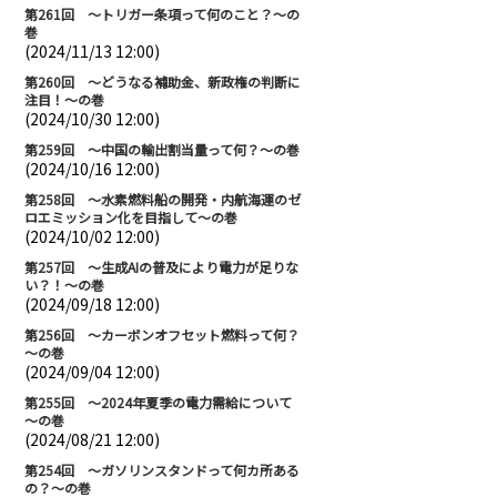
第261回 ～トリガー条項って何のこと？～の
巻
(2024/11/13 12:00)
第260回 ～どうなる補助金、新政権の判断に
注目！～の巻
(2024/10/30 12:00)
第259回 ～中国の輸出割当量って何？～の巻
(2024/10/16 12:00)
第258回 ～水素燃料船の開発・内航海運のゼ
ロエミッション化を目指して～の巻
(2024/10/02 12:00)
第257回 ～生成AIの普及により電力が足りな
い？！～の巻
(2024/09/18 12:00)
第256回 ～カーボンオフセット燃料って何？
～の巻
(2024/09/04 12:00)
第255回 ～2024年夏季の電力需給について
～の巻
(2024/08/21 12:00)
第254回 ～ガソリンスタンドって何カ所ある
の？～の巻