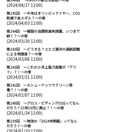
(2024/04/17 12:00)
第245回 ～今年はオリンピックイヤー、CO2
削減で金メダル？～の巻
(2024/04/03 12:00)
第244回 ～韓国の油類税減免措置、いつまで
続く？～の巻
(2024/03/20 12:00)
第243回 ～どうする？スエズ運河の通航困難
による物価高？～の巻
(2024/03/06 12:00)
第242回 ～これから洋上風力産業が「アツ
イ」？！～の巻
(2024/02/21 12:00)
第241回 ～カシューナッツでクリーン発
電？！～の巻
(2024/02/07 12:00)
第240回 ～グロス・ビディング(GS)ってなん
だろう？23年10月に廃止？！～の巻
(2024/01/24 12:00)
第239回 ～物流の「2024年問題」ってなん
だろう？～の巻
(2024/01/10 12:00)