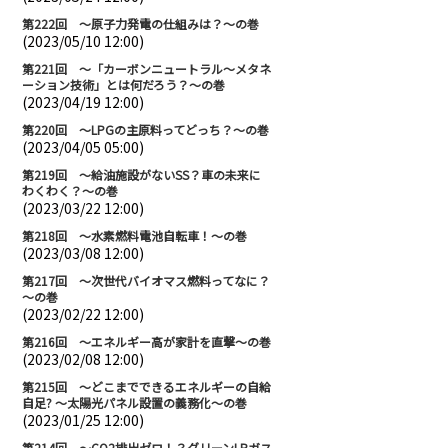
第222回 ～原子力発電の仕組みは？～の巻
(2023/05/10 12:00)
第221回 ～「カーボンニュートラル～メタネ
ーション技術」とは何だろう？～の巻
(2023/04/19 12:00)
第220回 ～LPGの主原料ってどっち？～の巻
(2023/04/05 05:00)
第219回 ～給油施設がないSS？車の未来に
わくわく？～の巻
(2023/03/22 12:00)
第218回 ～水素燃料電池自転車！～の巻
(2023/03/08 12:00)
第217回 ～次世代バイオマス燃料ってなに？
～の巻
(2023/02/22 12:00)
第216回 ～エネルギー高が家計を直撃～の巻
(2023/02/08 12:00)
第215回 ～どこまでできるエネルギーの自給
自足? ～太陽光パネル設置の義務化～の巻
(2023/01/25 12:00)
第214回 ～CO2排出ゼロ！？グリーンLPガス