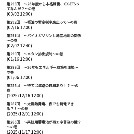
第293回 ～26年度から本格稼働、GX-ETSっ
てなんだ？～の巻
(03/02 12:00)
第292回 ～軽油の暫定税率廃止って～の巻
(02/16 12:00)
第291回 ～バイオガソリンと地産地消の関係
～の巻
(02/02 12:40)
第290回 ～メタン排出規制～の巻
(01/16 12:00)
第289回 ～26年もエネルギー政策を注視～
の巻
(01/06 12:00)
第288回 ～待てば海路の日和あり！？ ～の
巻
(2025/12/16 12:00)
第287回 ～太陽熱発電、夜でも発電でき
る？！～の巻
(2025/12/01 12:00)
第286回 ～系統用蓄電池が再エネ普及の鍵？
～の巻
(2025/11/17 12:00)