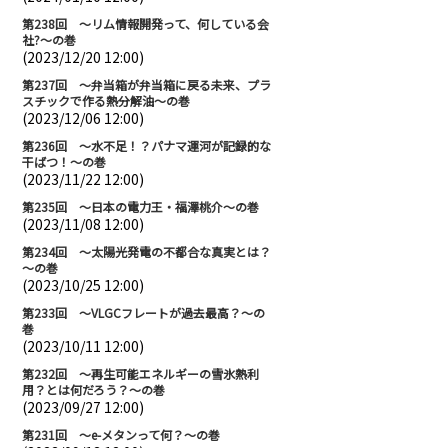
第238回 ～リム情報開発って、何している会
社?～の巻
(2023/12/20 12:00)
第237回 ～弁当箱が弁当箱に戻る未来、プラ
スチックで作る熱分解油～の巻
(2023/12/06 12:00)
第236回 ～水不足！？パナマ運河が記録的な
干ばつ！～の巻
(2023/11/22 12:00)
第235回 ～日本の電力王・福澤桃介～の巻
(2023/11/08 12:00)
第234回 ～太陽光発電の不都合な真実とは？
～の巻
(2023/10/25 12:00)
第233回 ～VLGCフレートが過去最高？～の
巻
(2023/10/11 12:00)
第232回 ～再生可能エネルギーの雪氷熱利
用？とは何だろう？～の巻
(2023/09/27 12:00)
第231回 ～e-メタンって何？～の巻