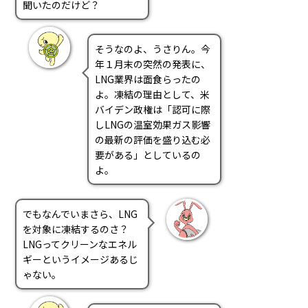
聞いたのだけど？
PRA原則
Q & A
English Website
そうなのよ、うさりん。今
会社概要
瑞姆亜太能源諮問(北京)
年１月末の突然の発表に、
LNG業界は面食らったの
お問い合わせ
Rim Energy Media(韓国語)
よ。凍結の理由として、米
年間休刊日
バイデン政権は「認可に際
サイトマップ
しLNGの温室効果ガス影響
採用情報
の最新の評価を盛り込む必
要がある」としているの
よ。
でもなんでいまさら、LNG
を対象に凍結するのさ？
LNGってクリーンなエネル
ギーというイメージあるじ
ゃない。