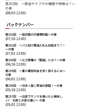
第303回 ～原油やナフサの種類や特徴は？～
の巻
(08/03 12:00)
バックナンバー
第302回 ～凪状態の代替燃料船～の巻
(07/16 12:00)
第301回 ～バス向け軽油入札も目詰まり？！
～の巻
(07/01 12:00)
第300回 ～火力発電の「脱硝」とは？～の巻
(06/16 12:00)
第299回 ～夏の電気料金を安く抑えるには～
の巻
(06/01 12:00)
第298回 ～日本へ届く原油の旅路！～の巻
(05/18 12:00)
第297回 ～石炭でサンマを焼いたら美味し
い? 石炭と木炭の違い～ の巻
(05/01 12:00)