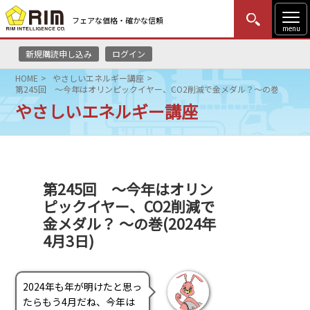
フェアな価格・確かな信頼
menu
新規購読申し込み
ログイン
MENU
更新
はじめての方
ログイン
HOME
やさしいエネルギー講座
第245回 ～今年はオリンピックイヤー、CO2削減で金メダル？～の巻
HOME
やさしいエネルギー講座
マーケットニュース
リムレポート
第245回 ～今年はオリン
ピックイヤー、CO2削減で
メソドロジー
金メダル？ ～の巻(2024年
研修・セミナー
4月3日)
コンサルティング
2024年も年が明けたと思っ
たらもう4月だね、今年は