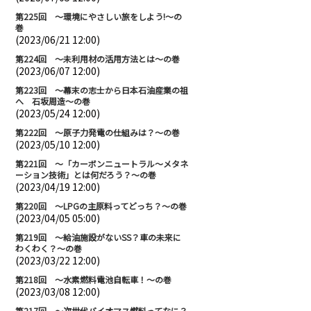
第225回 ～環境にやさしい旅をしよう!～の
巻
(2023/06/21 12:00)
第224回 ～未利用材の活用方法とは～の巻
(2023/06/07 12:00)
第223回 ～幕末の志士から日本石油産業の祖
へ 石坂周造～の巻
(2023/05/24 12:00)
第222回 ～原子力発電の仕組みは？～の巻
(2023/05/10 12:00)
第221回 ～「カーボンニュートラル～メタネ
ーション技術」とは何だろう？～の巻
(2023/04/19 12:00)
第220回 ～LPGの主原料ってどっち？～の巻
(2023/04/05 05:00)
第219回 ～給油施設がないSS？車の未来に
わくわく？～の巻
(2023/03/22 12:00)
第218回 ～水素燃料電池自転車！～の巻
(2023/03/08 12:00)
第217回 ～次世代バイオマス燃料ってなに？