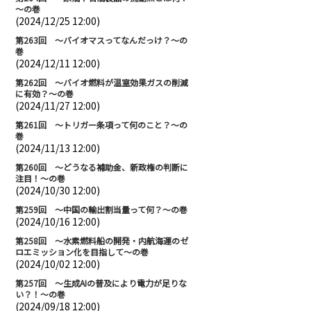
～の巻
(2024/12/25 12:00)
第263回 ～バイオマスってなんだっけ？～の
巻
(2024/12/11 12:00)
第262回 ～バイオ燃料が温室効果ガスの削減
に有効？～の巻
(2024/11/27 12:00)
第261回 ～トリガー条項って何のこと？～の
巻
(2024/11/13 12:00)
第260回 ～どうなる補助金、新政権の判断に
注目！～の巻
(2024/10/30 12:00)
第259回 ～中国の輸出割当量って何？～の巻
(2024/10/16 12:00)
第258回 ～水素燃料船の開発・内航海運のゼ
ロエミッション化を目指して～の巻
(2024/10/02 12:00)
第257回 ～生成AIの普及により電力が足りな
い？！～の巻
(2024/09/18 12:00)