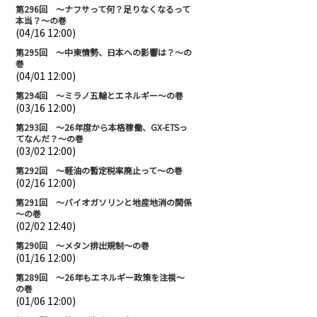
第296回 ～ナフサって何？足りなくなるって
本当？～の巻
(04/16 12:00)
第295回 ～中東情勢、日本への影響は？～の
巻
(04/01 12:00)
第294回 ～ミラノ五輪とエネルギー～の巻
(03/16 12:00)
第293回 ～26年度から本格稼働、GX-ETSっ
てなんだ？～の巻
(03/02 12:00)
第292回 ～軽油の暫定税率廃止って～の巻
(02/16 12:00)
第291回 ～バイオガソリンと地産地消の関係
～の巻
(02/02 12:40)
第290回 ～メタン排出規制～の巻
(01/16 12:00)
第289回 ～26年もエネルギー政策を注視～
の巻
(01/06 12:00)