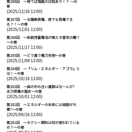
第288回 ～待てば海路の日和あり！？ ～の
巻
(2025/12/16 12:00)
第287回 ～太陽熱発電、夜でも発電でき
る？！～の巻
(2025/12/01 12:00)
第286回 ～系統用蓄電池が再エネ普及の鍵？
～の巻
(2025/11/17 12:00)
第285回 ～どう違う電力先物～の巻
(2025/11/04 12:00)
第284回 ～『リム・エネルギー・アゴラ』と
は！～の巻
(2025/10/16 12:00)
第283回 ～森の中の古い遺跡はなーんだ?
水力発電の歴史～の巻
(2025/10/01 12:00)
第282回 ～エネルギーの未来には相談が大
事?～の巻
(2025/09/16 12:00)
第281回 ～タクシー燃料は何が使われている
の？～の巻