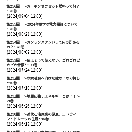
第256回 ～カーボンオフセット燃料って何？
～の巻
(2024/09/04 12:00)
第255回 ～2024年夏季の電力需給について
～の巻
(2024/08/21 12:00)
第254回 ～ガソリンスタンドって何カ所ある
の？～の巻
(2024/08/07 12:00)
第253回 ～使えそうで使えない、ゴロゴロピ
カピカ雷様? ～の巻
(2024/07/24 12:00)
第252回 ～水素社会へ向けた縁の下の力持ち
～の巻
(2024/07/10 12:00)
第251回 ～地震に強いエネルギーとは？！～
の巻
(2024/06/26 12:00)
第250回 ～近代石油産業の原点、エドウィ
ン・ドレークの生涯～の巻
(2024/06/12 12:00)
第249回 ～バイデン大統領のジレンマ～の巻