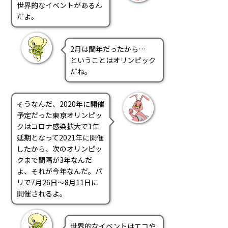
PRA原則
世界的なイベントがあるん
だよ。
Q & A
English Website
会社概要
瑞姆亜太能源諮問(北京)
2月は閏年だったから…
お問い合わせ
Rim Energy Media(韓国語)
ということはオリンピック
だね。
年間休刊日
サイトマップ
採用情報
そうなんだ、2020年に開催
予定だった東京オリンピッ
クはコロナ感染拡大で1年
延期となって2021年に開催
したから、次のオリンピッ
クまで間隔が3年なんだ
よ、それが今年なんだ。パ
リで7月26日～8月11日に
開催されるよ。
世界的なイベントはエコや