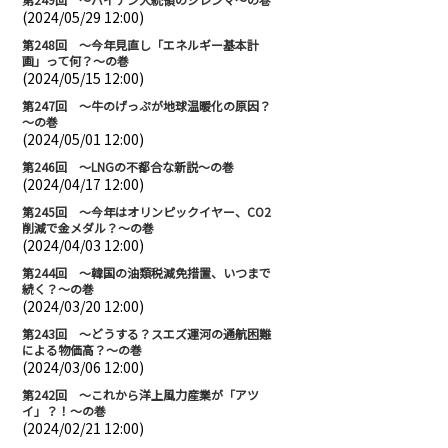
(2024/05/29 12:00)
第248回 ～今年見直し「エネルギー基本計
画」って何？～の巻
(2024/05/15 12:00)
第247回 ～牛のげっぷが地球温暖化の原因？
～の巻
(2024/05/01 12:00)
第246回 ～LNGの不都合な新説～の巻
(2024/04/17 12:00)
第245回 ～今年はオリンピックイヤー、CO2
削減で金メダル？～の巻
(2024/04/03 12:00)
第244回 ～韓国の油類税減免措置、いつまで
続く？～の巻
(2024/03/20 12:00)
第243回 ～どうする？スエズ運河の通航困難
による物価高？～の巻
(2024/03/06 12:00)
第242回 ～これから洋上風力産業が「アツ
イ」？！～の巻
(2024/02/21 12:00)