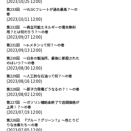
(2023/10/25 12:00)
第233回 ～VLGCフレートが過去最高？～の
巻
(2023/10/11 12:00)
第232回 ～再生可能エネルギーの雪氷熱利
用？とは何だろう？～の巻
(2023/09/27 12:00)
第231回 ～e-メタンって何？～の巻
(2023/09/13 12:00)
第230回 ～日本の製油所、最後に新設された
のはいつ？～の巻
(2023/08/30 12:00)
第229回 ～人工的な石油って何？～の巻
(2023/08/16 12:00)
第228回 ～原子力発電どうなるの？！～の巻
(2023/08/02 12:00)
第227回 ～ガソリン補助金終了で店頭価格が
上昇！？～の巻
(2023/07/19 12:00)
第226回 『ブルー？グリーン？』～色とりど
りな水素たち～の巻
(2023/07/05 12:00)