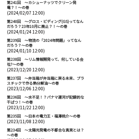
第241回 ～カシューナッツでクリーン発
電？！～の巻
(2024/02/07 12:00)
第240回 ～グロス・ビディング(GS)ってなん
だろう？23年10月に廃止？！～の巻
(2024/01/24 12:00)
第239回 ～物流の「2024年問題」ってなん
だろう？～の巻
(2024/01/10 12:00)
第238回 ～リム情報開発って、何している会
社?～の巻
(2023/12/20 12:00)
第237回 ～弁当箱が弁当箱に戻る未来、プラ
スチックで作る熱分解油～の巻
(2023/12/06 12:00)
第236回 ～水不足！？パナマ運河が記録的な
干ばつ！～の巻
(2023/11/22 12:00)
第235回 ～日本の電力王・福澤桃介～の巻
(2023/11/08 12:00)
第234回 ～太陽光発電の不都合な真実とは？
～の巻