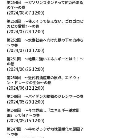
第254回 ～ガソリンスタンドって何カ所ある
の？～の巻
(2024/08/07 12:00)
第253回 ～使えそうで使えない、ゴロゴロピ
カピカ雷様? ～の巻
(2024/07/24 12:00)
第252回 ～水素社会へ向けた縁の下の力持ち
～の巻
(2024/07/10 12:00)
第251回 ～地震に強いエネルギーとは？！～
の巻
(2024/06/26 12:00)
第250回 ～近代石油産業の原点、エドウィ
ン・ドレークの生涯～の巻
(2024/06/12 12:00)
第249回 ～バイデン大統領のジレンマ～の巻
(2024/05/29 12:00)
第248回 ～今年見直し「エネルギー基本計
画」って何？～の巻
(2024/05/15 12:00)
第247回 ～牛のげっぷが地球温暖化の原因？
～の巻