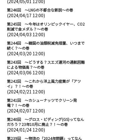
(2024/05/01 12:00)
第246回 ～LNGの不都合な新説～の巻
(2024/04/17 12:00)
第245回 ～今年はオリンピックイヤー、CO2
削減で金メダル？～の巻
(2024/04/03 12:00)
第244回 ～韓国の油類税減免措置、いつまで
続く？～の巻
(2024/03/20 12:00)
第243回 ～どうする？スエズ運河の通航困難
による物価高？～の巻
(2024/03/06 12:00)
第242回 ～これから洋上風力産業が「アツ
イ」？！～の巻
(2024/02/21 12:00)
第241回 ～カシューナッツでクリーン発
電？！～の巻
(2024/02/07 12:00)
第240回 ～グロス・ビディング(GS)ってなん
だろう？23年10月に廃止？！～の巻
(2024/01/24 12:00)
第239回 ～物流の「2024年問題」ってなん