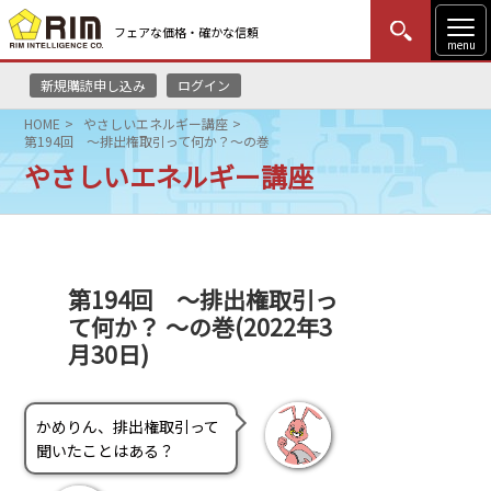
フェアな価格・確かな信頼
menu
新規購読申し込み
ログイン
MENU
更新
はじめての方
ログイン
HOME
やさしいエネルギー講座
第194回 ～排出権取引って何か？～の巻
HOME
やさしいエネルギー講座
マーケットニュース
リムレポート
第194回 ～排出権取引っ
て何か？ ～の巻(2022年3
メソドロジー
月30日)
研修・セミナー
かめりん、排出権取引って
コンサルティング
聞いたことはある？