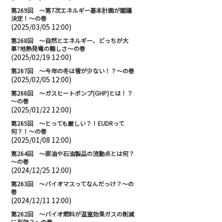
第269回 ～第7次エネルギー基本計画が閣議
決定！～の巻
(2025/03/05 12:00)
第268回 ～自然とエネルギー、どっちが大
事?地熱発電の難しさ～の巻
(2025/02/19 12:00)
第267回 ～今年の冬は雪が少ない！？～の巻
(2025/02/05 12:00)
第266回 ～ガスヒートポンプ(GHP)とは！？
～の巻
(2025/01/22 12:00)
第265回 ～とっても厳しい？！EUDRって
何？！～の巻
(2025/01/08 12:00)
第264回 ～原油や石油製品の流動点とは何？
～の巻
(2024/12/25 12:00)
第263回 ～バイオマスってなんだっけ？～の
巻
(2024/12/11 12:00)
第262回 ～バイオ燃料が温室効果ガスの削減
に有効？～の巻