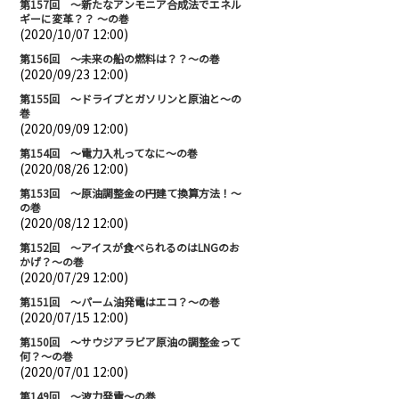
第157回 ～新たなアンモニア合成法でエネル
ギーに変革？？ ～の巻
(2020/10/07 12:00)
第156回 ～未来の船の燃料は？？～の巻
(2020/09/23 12:00)
第155回 ～ドライブとガソリンと原油と～の
巻
(2020/09/09 12:00)
第154回 ～電力入札ってなに～の巻
(2020/08/26 12:00)
第153回 ～原油調整金の円建て換算方法！～
の巻
(2020/08/12 12:00)
第152回 ～アイスが食べられるのはLNGのお
かげ？～の巻
(2020/07/29 12:00)
第151回 ～パーム油発電はエコ？～の巻
(2020/07/15 12:00)
第150回 ～サウジアラビア原油の調整金って
何？～の巻
(2020/07/01 12:00)
第149回 ～波力発電～の巻