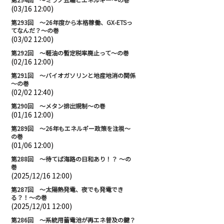
(03/16 12:00)
第293回 ～26年度から本格稼働、GX-ETSっ
てなんだ？～の巻
(03/02 12:00)
第292回 ～軽油の暫定税率廃止って～の巻
(02/16 12:00)
第291回 ～バイオガソリンと地産地消の関係
～の巻
(02/02 12:40)
第290回 ～メタン排出規制～の巻
(01/16 12:00)
第289回 ～26年もエネルギー政策を注視～
の巻
(01/06 12:00)
第288回 ～待てば海路の日和あり！？ ～の
巻
(2025/12/16 12:00)
第287回 ～太陽熱発電、夜でも発電でき
る？！～の巻
(2025/12/01 12:00)
第286回 ～系統用蓄電池が再エネ普及の鍵？