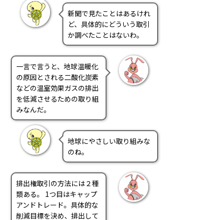
PRA原則
新聞で見たことはあるけれ
ど、具体的にどういう取引
Q & A
English Website
か調べたことはないわ。
会社概要
瑞姆亜太能源諮問(北京)
お問い合わせ
Rim Energy Media(韓国語)
一言で言うと、地球温暖化
年間休刊日
の原因とされる二酸化炭素
サイトマップ
などの温室効果ガスの排出
採用情報
を低減させるための取り組
みなんだ。
地球にやさしい取り組みな
のね。
排出権取引の方法には２種
類ある。 1つ目はキャップ
アンドトレード。具体的な
削減目標を決め、排出して