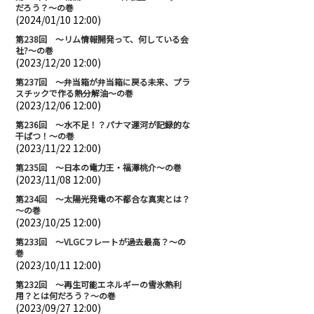
だろう？～の巻
(2024/01/10 12:00)
第238回 ～リム情報開発って、何している会
社?～の巻
(2023/12/20 12:00)
第237回 ～弁当箱が弁当箱に戻る未来、プラ
スチックで作る熱分解油～の巻
(2023/12/06 12:00)
第236回 ～水不足！？パナマ運河が記録的な
干ばつ！～の巻
(2023/11/22 12:00)
第235回 ～日本の電力王・福澤桃介～の巻
(2023/11/08 12:00)
第234回 ～太陽光発電の不都合な真実とは？
～の巻
(2023/10/25 12:00)
第233回 ～VLGCフレートが過去最高？～の
巻
(2023/10/11 12:00)
第232回 ～再生可能エネルギーの雪氷熱利
用？とは何だろう？～の巻
(2023/09/27 12:00)