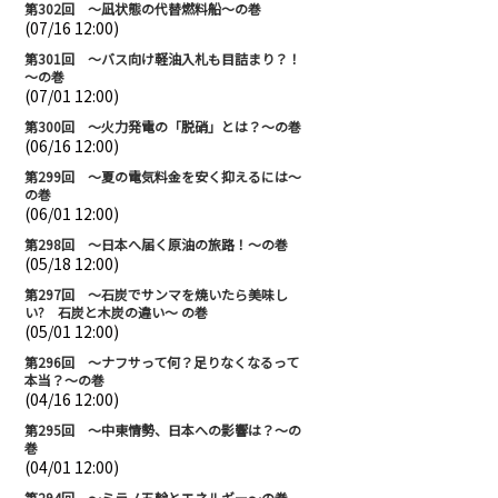
第302回 ～凪状態の代替燃料船～の巻
(07/16 12:00)
第301回 ～バス向け軽油入札も目詰まり？！
～の巻
(07/01 12:00)
第300回 ～火力発電の「脱硝」とは？～の巻
(06/16 12:00)
第299回 ～夏の電気料金を安く抑えるには～
の巻
(06/01 12:00)
第298回 ～日本へ届く原油の旅路！～の巻
(05/18 12:00)
第297回 ～石炭でサンマを焼いたら美味し
い? 石炭と木炭の違い～ の巻
(05/01 12:00)
第296回 ～ナフサって何？足りなくなるって
本当？～の巻
(04/16 12:00)
第295回 ～中東情勢、日本への影響は？～の
巻
(04/01 12:00)
第294回 ～ミラノ五輪とエネルギー～の巻