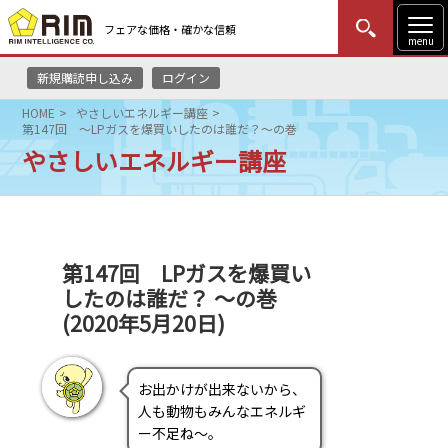
フェアな価格・確かな信頼
menu
新規購読申し込み
ログイン
MENU
更新
はじめての方
ログイン
HOME
やさしいエネルギー講座
第147回 ～LPガスを爆買いしたのは誰だ？～の巻
HOME
やさしいエネルギー講座
マーケットニュース
リムレポート
第147回 LPガスを爆買い
したのは誰だ？ ～の巻
メソドロジー
(2020年5月20日)
研修・セミナー
お出かけが出来ないから、
コンサルティング
人も動物もみんなエネルギ
ー不足ね～。