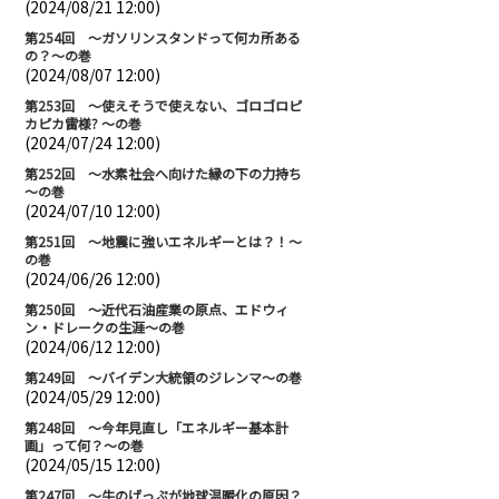
(2024/08/21 12:00)
第254回 ～ガソリンスタンドって何カ所ある
の？～の巻
(2024/08/07 12:00)
第253回 ～使えそうで使えない、ゴロゴロピ
カピカ雷様? ～の巻
(2024/07/24 12:00)
第252回 ～水素社会へ向けた縁の下の力持ち
～の巻
(2024/07/10 12:00)
第251回 ～地震に強いエネルギーとは？！～
の巻
(2024/06/26 12:00)
第250回 ～近代石油産業の原点、エドウィ
ン・ドレークの生涯～の巻
(2024/06/12 12:00)
第249回 ～バイデン大統領のジレンマ～の巻
(2024/05/29 12:00)
第248回 ～今年見直し「エネルギー基本計
画」って何？～の巻
(2024/05/15 12:00)
第247回 ～牛のげっぷが地球温暖化の原因？