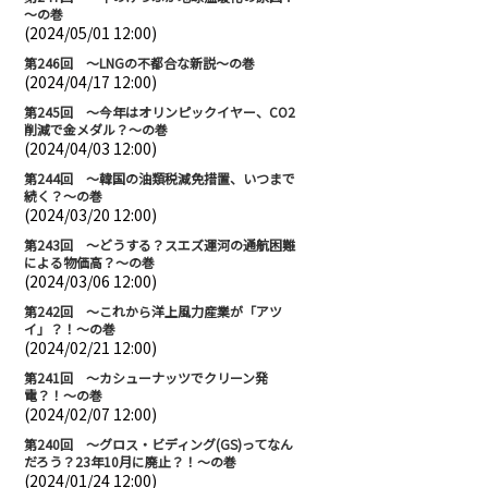
～の巻
(2024/05/01 12:00)
第246回 ～LNGの不都合な新説～の巻
(2024/04/17 12:00)
第245回 ～今年はオリンピックイヤー、CO2
削減で金メダル？～の巻
(2024/04/03 12:00)
第244回 ～韓国の油類税減免措置、いつまで
続く？～の巻
(2024/03/20 12:00)
第243回 ～どうする？スエズ運河の通航困難
による物価高？～の巻
(2024/03/06 12:00)
第242回 ～これから洋上風力産業が「アツ
イ」？！～の巻
(2024/02/21 12:00)
第241回 ～カシューナッツでクリーン発
電？！～の巻
(2024/02/07 12:00)
第240回 ～グロス・ビディング(GS)ってなん
だろう？23年10月に廃止？！～の巻
(2024/01/24 12:00)