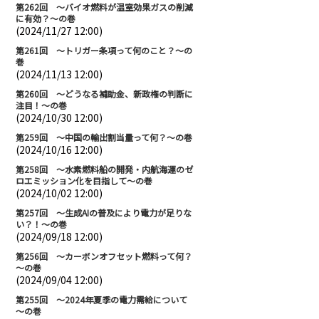
第262回 ～バイオ燃料が温室効果ガスの削減
に有効？～の巻
(2024/11/27 12:00)
第261回 ～トリガー条項って何のこと？～の
巻
(2024/11/13 12:00)
第260回 ～どうなる補助金、新政権の判断に
注目！～の巻
(2024/10/30 12:00)
第259回 ～中国の輸出割当量って何？～の巻
(2024/10/16 12:00)
第258回 ～水素燃料船の開発・内航海運のゼ
ロエミッション化を目指して～の巻
(2024/10/02 12:00)
第257回 ～生成AIの普及により電力が足りな
い？！～の巻
(2024/09/18 12:00)
第256回 ～カーボンオフセット燃料って何？
～の巻
(2024/09/04 12:00)
第255回 ～2024年夏季の電力需給について
～の巻