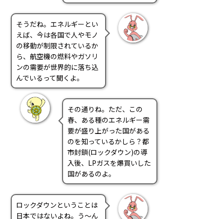
PRA原則
そうだね。エネルギーとい
Q & A
English Website
えば、今は各国で人やモノ
会社概要
瑞姆亜太能源諮問(北京)
の移動が制限されているか
ら、航空機の燃料やガソリ
お問い合わせ
Rim Energy Media(韓国語)
ンの需要が世界的に落ち込
年間休刊日
んでいるって聞くよ。
サイトマップ
採用情報
その通りね。ただ、この
春、ある種のエネルギー需
要が盛り上がった国がある
のを知っているかしら？都
市封鎖(ロックダウン)の導
入後、LPガスを爆買いした
国があるのよ。
ロックダウンということは
日本ではないよね。う～ん