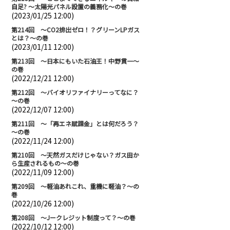
自足? ～太陽光パネル設置の義務化～の巻
(2023/01/25 12:00)
第214回 ～CO2排出ゼロ！？グリーンLPガス
とは？～の巻
(2023/01/11 12:00)
第213回 ～日本にもいた石油王！中野貫一～
の巻
(2022/12/21 12:00)
第212回 ～バイオリファイナリーってなに？
～の巻
(2022/12/07 12:00)
第211回 ～「再エネ賦課金」とは何だろう？
～の巻
(2022/11/24 12:00)
第210回 ～天然ガスだけじゃない？ガス田か
ら生産されるもの～の巻
(2022/11/09 12:00)
第209回 ～軽油あれこれ、重機に軽油？～の
巻
(2022/10/26 12:00)
第208回 ～Jークレジット制度って？～の巻
(2022/10/12 12:00)