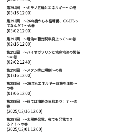
第294回 ～ミラノ五輪とエネルギー～の巻
(03/16 12:00)
第293回 ～26年度から本格稼働、GX-ETSっ
てなんだ？～の巻
(03/02 12:00)
第292回 ～軽油の暫定税率廃止って～の巻
(02/16 12:00)
第291回 ～バイオガソリンと地産地消の関係
～の巻
(02/02 12:40)
第290回 ～メタン排出規制～の巻
(01/16 12:00)
第289回 ～26年もエネルギー政策を注視～
の巻
(01/06 12:00)
第288回 ～待てば海路の日和あり！？ ～の
巻
(2025/12/16 12:00)
第287回 ～太陽熱発電、夜でも発電でき
る？！～の巻
(2025/12/01 12:00)