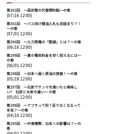
第302回 ～凪状態の代替燃料船～の巻
(07/16 12:00)
第301回 ～バス向け軽油入札も目詰まり？！
～の巻
(07/01 12:00)
第300回 ～火力発電の「脱硝」とは？～の巻
(06/16 12:00)
第299回 ～夏の電気料金を安く抑えるには～
の巻
(06/01 12:00)
第298回 ～日本へ届く原油の旅路！～の巻
(05/18 12:00)
第297回 ～石炭でサンマを焼いたら美味し
い? 石炭と木炭の違い～ の巻
(05/01 12:00)
第296回 ～ナフサって何？足りなくなるって
本当？～の巻
(04/16 12:00)
第295回 ～中東情勢、日本への影響は？～の
巻
(04/01 12:00)