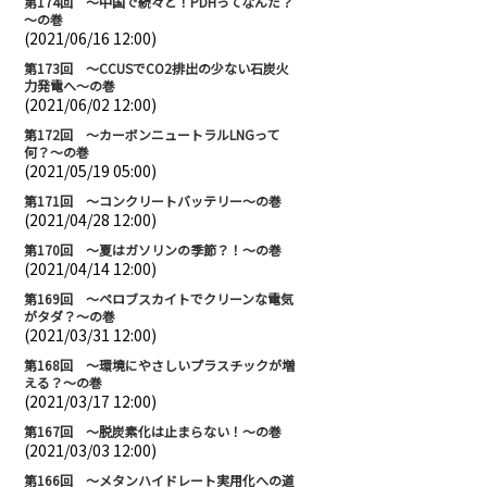
第174回 ～中国で続々と！PDHってなんだ？
～の巻
(2021/06/16 12:00)
第173回 ～CCUSでCO2排出の少ない石炭火
力発電へ～の巻
(2021/06/02 12:00)
第172回 ～カーボンニュートラルLNGって
何？～の巻
(2021/05/19 05:00)
第171回 ～コンクリートバッテリー～の巻
(2021/04/28 12:00)
第170回 ～夏はガソリンの季節？！～の巻
(2021/04/14 12:00)
第169回 ～ペロブスカイトでクリーンな電気
がタダ？～の巻
(2021/03/31 12:00)
第168回 ～環境にやさしいプラスチックが増
える？～の巻
(2021/03/17 12:00)
第167回 ～脱炭素化は止まらない！～の巻
(2021/03/03 12:00)
第166回 ～メタンハイドレート実用化への道