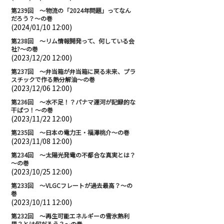
第239回 ～物流の「2024年問題」ってなん
だろう？～の巻
(2024/01/10 12:00)
第238回 ～リム情報開発って、何している会
社?～の巻
(2023/12/20 12:00)
第237回 ～弁当箱が弁当箱に戻る未来、プラ
スチックで作る熱分解油～の巻
(2023/12/06 12:00)
第236回 ～水不足！？パナマ運河が記録的な
干ばつ！～の巻
(2023/11/22 12:00)
第235回 ～日本の電力王・福澤桃介～の巻
(2023/11/08 12:00)
第234回 ～太陽光発電の不都合な真実とは？
～の巻
(2023/10/25 12:00)
第233回 ～VLGCフレートが過去最高？～の
巻
(2023/10/11 12:00)
第232回 ～再生可能エネルギーの雪氷熱利
用？とは何だろう？～の巻