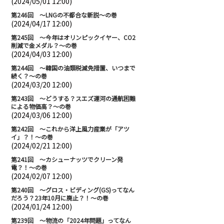
(2024/05/01 12:00)
第246回 ～LNGの不都合な新説～の巻
(2024/04/17 12:00)
第245回 ～今年はオリンピックイヤー、CO2
削減で金メダル？～の巻
(2024/04/03 12:00)
第244回 ～韓国の油類税減免措置、いつまで
続く？～の巻
(2024/03/20 12:00)
第243回 ～どうする？スエズ運河の通航困難
による物価高？～の巻
(2024/03/06 12:00)
第242回 ～これから洋上風力産業が「アツ
イ」？！～の巻
(2024/02/21 12:00)
第241回 ～カシューナッツでクリーン発
電？！～の巻
(2024/02/07 12:00)
第240回 ～グロス・ビディング(GS)ってなん
だろう？23年10月に廃止？！～の巻
(2024/01/24 12:00)
第239回 ～物流の「2024年問題」ってなん