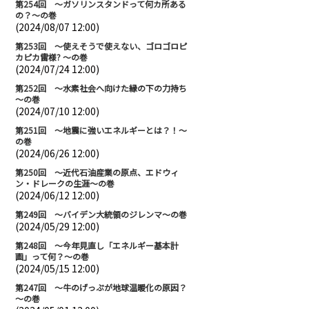
第254回 ～ガソリンスタンドって何カ所ある
の？～の巻
(2024/08/07 12:00)
第253回 ～使えそうで使えない、ゴロゴロピ
カピカ雷様? ～の巻
(2024/07/24 12:00)
第252回 ～水素社会へ向けた縁の下の力持ち
～の巻
(2024/07/10 12:00)
第251回 ～地震に強いエネルギーとは？！～
の巻
(2024/06/26 12:00)
第250回 ～近代石油産業の原点、エドウィ
ン・ドレークの生涯～の巻
(2024/06/12 12:00)
第249回 ～バイデン大統領のジレンマ～の巻
(2024/05/29 12:00)
第248回 ～今年見直し「エネルギー基本計
画」って何？～の巻
(2024/05/15 12:00)
第247回 ～牛のげっぷが地球温暖化の原因？
～の巻