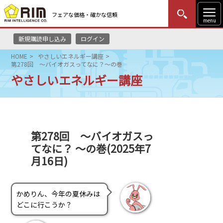
フェアな価格・確かな信頼
menu
新規購読申し込み
ログイン
MENU
更新
はじめての方
ログイン
HOME
やさしいエネルギー講座
第278回 ～バイオガスってなに？～の巻
HOME
やさしいエネルギー講座
マーケットニュース
リムレポート
第278回 ～バイオガスっ
てなに？ ～の巻(2025年7
メソドロジー
月16日)
研修・セミナー
かめりん、今年の夏休みは
コンサルティング
どこに行こうか？