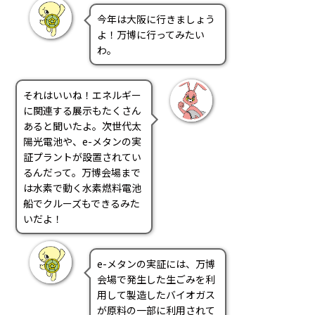
PRA原則
今年は大阪に行きましょう
よ！万博に行ってみたい
Q & A
English Website
わ。
会社概要
瑞姆亜太能源諮問(北京)
お問い合わせ
Rim Energy Media(韓国語)
それはいいね！エネルギー
年間休刊日
に関連する展示もたくさん
サイトマップ
あると聞いたよ。次世代太
採用情報
陽光電池や、e-メタンの実
証プラントが設置されてい
るんだって。万博会場まで
は水素で動く水素燃料電池
船でクルーズもできるみた
いだよ！
e-メタンの実証には、万博
会場で発生した生ごみを利
用して製造したバイオガス
が原料の一部に利用されて