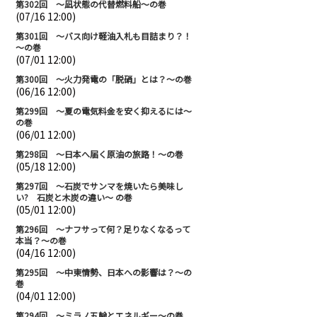
第302回 ～凪状態の代替燃料船～の巻
(07/16 12:00)
第301回 ～バス向け軽油入札も目詰まり？！
～の巻
(07/01 12:00)
第300回 ～火力発電の「脱硝」とは？～の巻
(06/16 12:00)
第299回 ～夏の電気料金を安く抑えるには～
の巻
(06/01 12:00)
第298回 ～日本へ届く原油の旅路！～の巻
(05/18 12:00)
第297回 ～石炭でサンマを焼いたら美味し
い? 石炭と木炭の違い～ の巻
(05/01 12:00)
第296回 ～ナフサって何？足りなくなるって
本当？～の巻
(04/16 12:00)
第295回 ～中東情勢、日本への影響は？～の
巻
(04/01 12:00)
第294回 ～ミラノ五輪とエネルギー～の巻