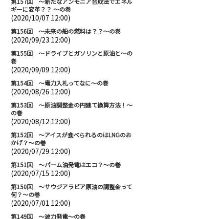
第157回 ～新たなアンモニア合成法でエネル
ギーに変革？？ ～の巻
(2020/10/07 12:00)
第156回 ～未来の船の燃料は？？～の巻
(2020/09/23 12:00)
第155回 ～ドライブとガソリンと原油と～の
巻
(2020/09/09 12:00)
第154回 ～電力入札ってなに～の巻
(2020/08/26 12:00)
第153回 ～原油調整金の円建て換算方法！～
の巻
(2020/08/12 12:00)
第152回 ～アイスが食べられるのはLNGのお
かげ？～の巻
(2020/07/29 12:00)
第151回 ～パーム油発電はエコ？～の巻
(2020/07/15 12:00)
第150回 ～サウジアラビア原油の調整金って
何？～の巻
(2020/07/01 12:00)
第149回 ～波力発電～の巻