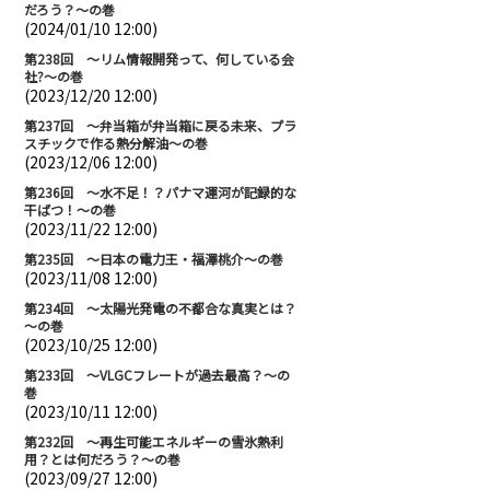
だろう？～の巻
(2024/01/10 12:00)
第238回 ～リム情報開発って、何している会
社?～の巻
(2023/12/20 12:00)
第237回 ～弁当箱が弁当箱に戻る未来、プラ
スチックで作る熱分解油～の巻
(2023/12/06 12:00)
第236回 ～水不足！？パナマ運河が記録的な
干ばつ！～の巻
(2023/11/22 12:00)
第235回 ～日本の電力王・福澤桃介～の巻
(2023/11/08 12:00)
第234回 ～太陽光発電の不都合な真実とは？
～の巻
(2023/10/25 12:00)
第233回 ～VLGCフレートが過去最高？～の
巻
(2023/10/11 12:00)
第232回 ～再生可能エネルギーの雪氷熱利
用？とは何だろう？～の巻
(2023/09/27 12:00)