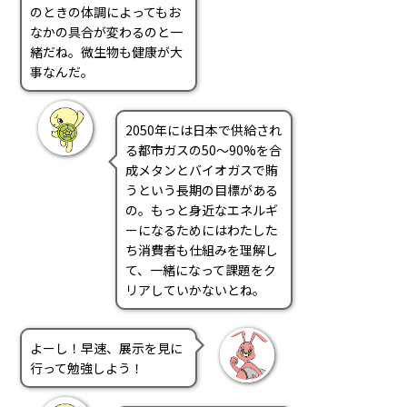
のときの体調によってもお
なかの具合が変わるのと一
緒だね。微生物も健康が大
事なんだ。
2050年には日本で供給され
る都市ガスの50～90%を合
成メタンとバイオガスで賄
うという長期の目標がある
の。もっと身近なエネルギ
ーになるためにはわたした
ち消費者も仕組みを理解し
て、一緒になって課題をク
リアしていかないとね。
よーし！早速、展示を見に
行って勉強しよう！