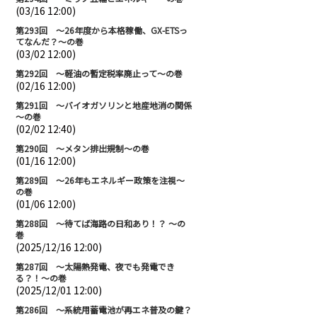
(03/16 12:00)
第293回 ～26年度から本格稼働、GX-ETSっ
てなんだ？～の巻
(03/02 12:00)
第292回 ～軽油の暫定税率廃止って～の巻
(02/16 12:00)
第291回 ～バイオガソリンと地産地消の関係
～の巻
(02/02 12:40)
第290回 ～メタン排出規制～の巻
(01/16 12:00)
第289回 ～26年もエネルギー政策を注視～
の巻
(01/06 12:00)
第288回 ～待てば海路の日和あり！？ ～の
巻
(2025/12/16 12:00)
第287回 ～太陽熱発電、夜でも発電でき
る？！～の巻
(2025/12/01 12:00)
第286回 ～系統用蓄電池が再エネ普及の鍵？