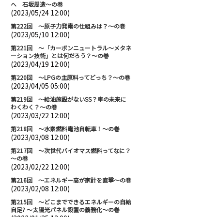
へ 石坂周造～の巻
(2023/05/24 12:00)
第222回 ～原子力発電の仕組みは？～の巻
(2023/05/10 12:00)
第221回 ～「カーボンニュートラル～メタネ
ーション技術」とは何だろう？～の巻
(2023/04/19 12:00)
第220回 ～LPGの主原料ってどっち？～の巻
(2023/04/05 05:00)
第219回 ～給油施設がないSS？車の未来に
わくわく？～の巻
(2023/03/22 12:00)
第218回 ～水素燃料電池自転車！～の巻
(2023/03/08 12:00)
第217回 ～次世代バイオマス燃料ってなに？
～の巻
(2023/02/22 12:00)
第216回 ～エネルギー高が家計を直撃～の巻
(2023/02/08 12:00)
第215回 ～どこまでできるエネルギーの自給
自足? ～太陽光パネル設置の義務化～の巻