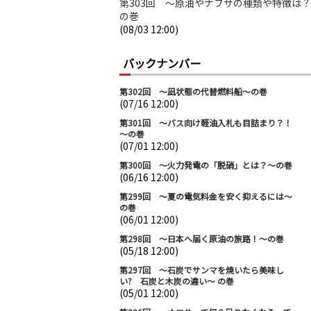
第303回 ～原油やナフサの種類や特徴は
の巻
(08/03 12:00)
バックナンバー
第302回 ～凪状態の代替燃料船～の巻
(07/16 12:00)
第301回 ～バス向け軽油入札も目詰まり？！
～の巻
(07/01 12:00)
第300回 ～火力発電の「脱硝」とは？～の巻
(06/16 12:00)
第299回 ～夏の電気料金を安く抑えるには～
の巻
(06/01 12:00)
第298回 ～日本へ届く原油の旅路！～の巻
(05/18 12:00)
第297回 ～石炭でサンマを焼いたら美味し
い? 石炭と木炭の違い～ の巻
(05/01 12:00)