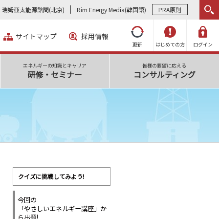
瑞姆亜太能源諮問(北京)
Rim Energy Media(韓国語)
PRA原則
サイトマップ
採用情報
更新
はじめての方
ログイン
エネルギーの知識とキャリア
皆様の要望に応える
研修・セミナー
コンサルティング
クイズに挑戦してみよう!
今回の
「やさしいエネルギー講座」か
ら出題!