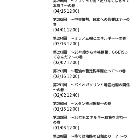
第296回 ～ナフサって何？足りなくなるって
本当？～の巻
(04/16 12:00)
第295回 ～中東情勢、日本への影響は？～の
巻
(04/01 12:00)
第294回 ～ミラノ五輪とエネルギー～の巻
(03/16 12:00)
第293回 ～26年度から本格稼働、GX-ETSっ
てなんだ？～の巻
(03/02 12:00)
第292回 ～軽油の暫定税率廃止って～の巻
(02/16 12:00)
第291回 ～バイオガソリンと地産地消の関係
～の巻
(02/02 12:40)
第290回 ～メタン排出規制～の巻
(01/16 12:00)
第289回 ～26年もエネルギー政策を注視～
の巻
(01/06 12:00)
第288回 ～待てば海路の日和あり！？ ～の