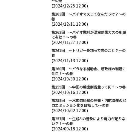
～の巻
(2024/12/25 12:00)
第263回 ～バイオマスってなんだっけ？～の
巻
(2024/12/11 12:00)
第262回 ～バイオ燃料が温室効果ガスの削減
に有効？～の巻
(2024/11/27 12:00)
第261回 ～トリガー条項って何のこと？～の
巻
(2024/11/13 12:00)
第260回 ～どうなる補助金、新政権の判断に
注目！～の巻
(2024/10/30 12:00)
第259回 ～中国の輸出割当量って何？～の巻
(2024/10/16 12:00)
第258回 ～水素燃料船の開発・内航海運のゼ
ロエミッション化を目指して～の巻
(2024/10/02 12:00)
第257回 ～生成AIの普及により電力が足りな
い？！～の巻
(2024/09/18 12:00)