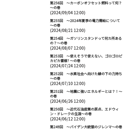
第256回 ～カーボンオフセット燃料って何？
～の巻
(2024/09/04 12:00)
第255回 ～2024年夏季の電力需給について
～の巻
(2024/08/21 12:00)
第254回 ～ガソリンスタンドって何カ所ある
の？～の巻
(2024/08/07 12:00)
第253回 ～使えそうで使えない、ゴロゴロピ
カピカ雷様? ～の巻
(2024/07/24 12:00)
第252回 ～水素社会へ向けた縁の下の力持ち
～の巻
(2024/07/10 12:00)
第251回 ～地震に強いエネルギーとは？！～
の巻
(2024/06/26 12:00)
第250回 ～近代石油産業の原点、エドウィ
ン・ドレークの生涯～の巻
(2024/06/12 12:00)
第249回 ～バイデン大統領のジレンマ～の巻