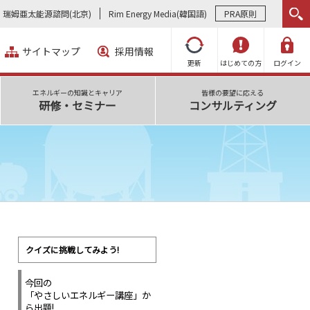
瑞姆亜太能源諮問(北京)
Rim Energy Media(韓国語)
PRA原則
サイトマップ
採用情報
更新
はじめての方
ログイン
エネルギーの知識とキャリア
皆様の要望に応える
研修・セミナー
コンサルティング
クイズに挑戦してみよう!
今回の
「やさしいエネルギー講座」か
ら出題!