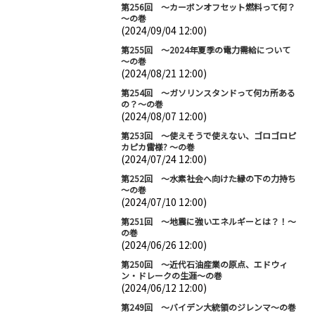
第256回 ～カーボンオフセット燃料って何？
～の巻
(2024/09/04 12:00)
第255回 ～2024年夏季の電力需給について
～の巻
(2024/08/21 12:00)
第254回 ～ガソリンスタンドって何カ所ある
の？～の巻
(2024/08/07 12:00)
第253回 ～使えそうで使えない、ゴロゴロピ
カピカ雷様? ～の巻
(2024/07/24 12:00)
第252回 ～水素社会へ向けた縁の下の力持ち
～の巻
(2024/07/10 12:00)
第251回 ～地震に強いエネルギーとは？！～
の巻
(2024/06/26 12:00)
第250回 ～近代石油産業の原点、エドウィ
ン・ドレークの生涯～の巻
(2024/06/12 12:00)
第249回 ～バイデン大統領のジレンマ～の巻