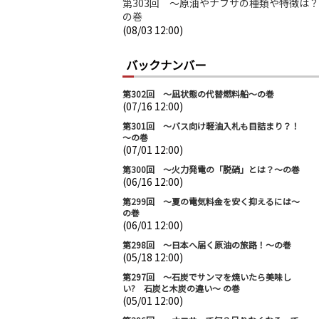
第303回 ～原油やナフサの種類や特徴は
の巻
(08/03 12:00)
バックナンバー
第302回 ～凪状態の代替燃料船～の巻
(07/16 12:00)
第301回 ～バス向け軽油入札も目詰まり？！
～の巻
(07/01 12:00)
第300回 ～火力発電の「脱硝」とは？～の巻
(06/16 12:00)
第299回 ～夏の電気料金を安く抑えるには～
の巻
(06/01 12:00)
第298回 ～日本へ届く原油の旅路！～の巻
(05/18 12:00)
第297回 ～石炭でサンマを焼いたら美味し
い? 石炭と木炭の違い～ の巻
(05/01 12:00)