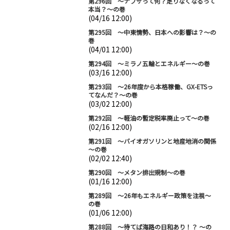
第296回 ～ナフサって何？足りなくなるって
本当？～の巻
(04/16 12:00)
第295回 ～中東情勢、日本への影響は？～の
巻
(04/01 12:00)
第294回 ～ミラノ五輪とエネルギー～の巻
(03/16 12:00)
第293回 ～26年度から本格稼働、GX-ETSっ
てなんだ？～の巻
(03/02 12:00)
第292回 ～軽油の暫定税率廃止って～の巻
(02/16 12:00)
第291回 ～バイオガソリンと地産地消の関係
～の巻
(02/02 12:40)
第290回 ～メタン排出規制～の巻
(01/16 12:00)
第289回 ～26年もエネルギー政策を注視～
の巻
(01/06 12:00)
第288回 ～待てば海路の日和あり！？ ～の