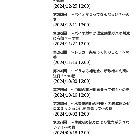
～の巻
(2024/12/25 12:00)
第263回 ～バイオマスってなんだっけ？～の
巻
(2024/12/11 12:00)
第262回 ～バイオ燃料が温室効果ガスの削減
に有効？～の巻
(2024/11/27 12:00)
第261回 ～トリガー条項って何のこと？～の
巻
(2024/11/13 12:00)
第260回 ～どうなる補助金、新政権の判断に
注目！～の巻
(2024/10/30 12:00)
第259回 ～中国の輸出割当量って何？～の巻
(2024/10/16 12:00)
第258回 ～水素燃料船の開発・内航海運のゼ
ロエミッション化を目指して～の巻
(2024/10/02 12:00)
第257回 ～生成AIの普及により電力が足りな
い？！～の巻
(2024/09/18 12:00)